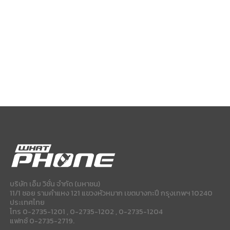
บริษัท เอ็ม วิชั่น จำกัด (มหาชน)
11/1 ซอย รามคำแหง 121 แขวงหัวหมาก เขตบางกะปี กรุงเทพฯ 10240
ประเทศไทย
โทร 0-2735-1201 , 0-2735-1202 , 0-2735-1204
แฟกซ์ 0-2735-2719.