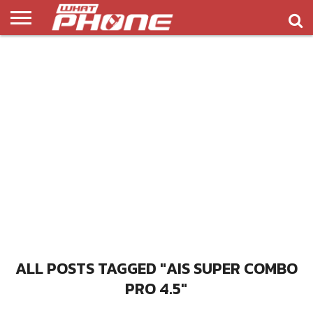
ข่าว
รีวิว
ทิป
แอพ
เกมส์
บทความ
COMPARISON
ติดต่อ
API
&
พลิ
เรา
NEW
ทริค
เคชั่น
ALL POSTS TAGGED "AIS SUPER COMBO
PRO 4.5"