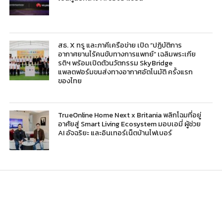
สธ. X ทรู และภาคีเครือข่าย เปิด “ปฏิบัติการ
อากาศยานไร้คนขับทางการแพทย์” เฉลิมพระเกีย
รติฯ พร้อมเปิดตัวนวัตกรรม SkyBridge
แพลตฟอร์มขนส่งทางอากาศอัตโนมัติ ครั้งแรก
ของไทย
TrueOnline Home Next x Britania พลิกโฉมที่อยู่
อาศัยสู่ Smart Living Ecosystem มอบเอมี่ ผู้ช่วย
AI อัจฉริยะ และอินเทอร์เน็ตบ้านไฟเบอร์