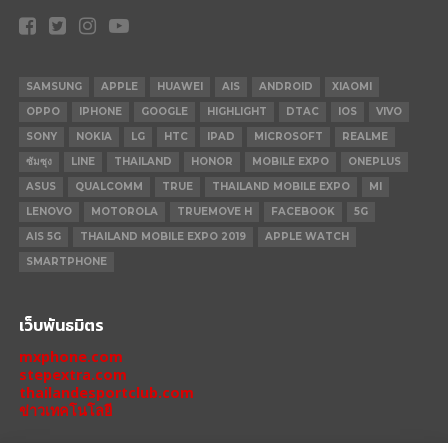
SAMSUNG
APPLE
HUAWEI
AIS
ANDROID
XIAOMI
OPPO
IPHONE
GOOGLE
HIGHLIGHT
DTAC
IOS
VIVO
SONY
NOKIA
LG
HTC
IPAD
MICROSOFT
REALME
ซัมซุง
LINE
THAILAND
HONOR
MOBILE EXPO
ONEPLUS
ASUS
QUALCOMM
TRUE
THAILAND MOBILE EXPO
MI
LENOVO
MOTOROLA
TRUEMOVE H
FACEBOOK
5G
AIS 5G
THAILAND MOBILE EXPO 2019
APPLE WATCH
SMARTPHONE
เว็บพันธมิตร
mxphone.com
stepextra.com
thailandesportclub.com
ข่าวเทคโนโลยี