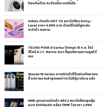
ป้องกันด้วย AI อัจฉริยะบนข้อมือ
Infinix เปิดตัว HOT 70 สมาร์ตโฟน Entry-
Level ราคา 4,999 บาท ด้วยดีไซน์มีลูกเล่น
ชาร์จไว ทนทาน
TECNO POVA 8 Series ปักหมุด 15 ก.ค. โชว์
ดีไซน์ D.I.Y. Matrix Dot ที่คุณนิยามความคูลได้
เอง
Xiaomi 18 Series คาดเปิดตัวที่จีนช่วงกันยายน
นี้ แต่รายงานล่าสุดเผยว่าจะไม่มีรุ่น Ultra แล้ว
HMD รุกตลาดเปิดตัว ARC2 สมาร์ทโฟนสุดคุ้ม
แบต 5000mAh กล้อง 13MP ในราคา 2,990