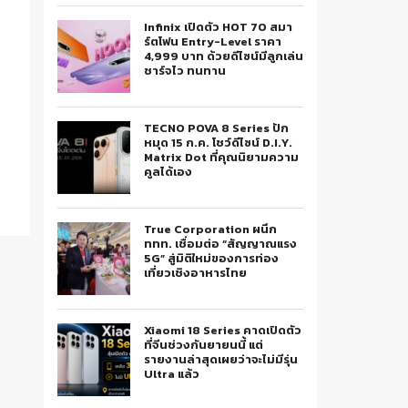
Infinix เปิดตัว HOT 70 สมา
ร์ตโฟน Entry-Level ราคา
4,999 บาท ด้วยดีไซน์มีลูกเล่น
ชาร์จไว ทนทาน
TECNO POVA 8 Series ปัก
หมุด 15 ก.ค. โชว์ดีไซน์ D.I.Y.
Matrix Dot ที่คุณนิยามความ
คูลได้เอง
True Corporation ผนึก
ททท. เชื่อมต่อ “สัญญาณแรง
5G” สู่มิติใหม่ของการท่อง
เที่ยวเชิงอาหารไทย
Xiaomi 18 Series คาดเปิดตัว
ที่จีนช่วงกันยายนนี้ แต่
รายงานล่าสุดเผยว่าจะไม่มีรุ่น
Ultra แล้ว