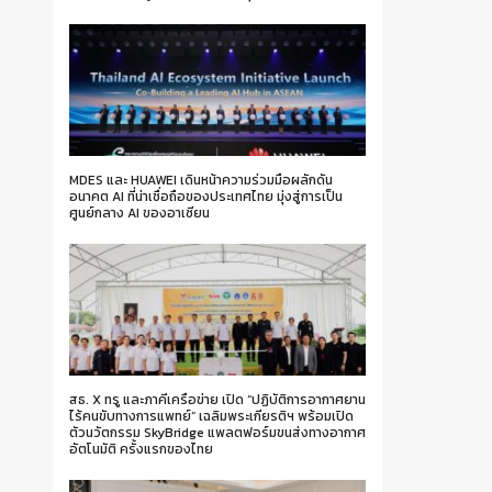
MDES และ HUAWEI เดินหน้าความร่วมมือผลักดัน
อนาคต AI ที่น่าเชื่อถือของประเทศไทย มุ่งสู่การเป็น
ศูนย์กลาง AI ของอาเซียน
สธ. X ทรู และภาคีเครือข่าย เปิด “ปฏิบัติการอากาศยาน
ไร้คนขับทางการแพทย์” เฉลิมพระเกียรติฯ พร้อมเปิด
ตัวนวัตกรรม SkyBridge แพลตฟอร์มขนส่งทางอากาศ
อัตโนมัติ ครั้งแรกของไทย