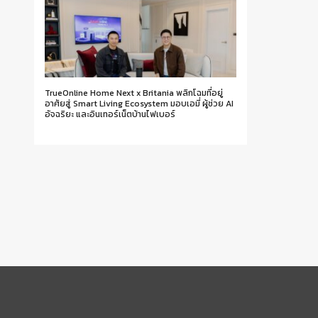
TrueOnline Home Next x Britania พลิกโฉมที่อยู่
อาศัยสู่ Smart Living Ecosystem มอบเอมี่ ผู้ช่วย AI
อัจฉริยะ และอินเทอร์เน็ตบ้านไฟเบอร์