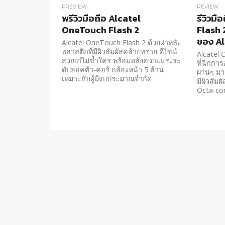
PREVIEW
REVIEW
พรีวิวมือถือ Alcatel
รีวิวม
OneTouch Flash 2
Flash
ของ Alc
Alcatel OneTouch Flash 2 ด้วยฝาหลัง
พลาสติกที่มีผิวสัมผัสคล้ายทราย ดีไซน์
Alcatel
สวยเก๋ไม่ซ้ำใคร พร้อมพลังความแรงระ
ที่ฉีกการ
ดับออคต้า-คอร์ กล้องหน้า 5 ล้าน
ผ่านๆ มา
เหมาะกับผู้มีงบประมาณจำกัด
มีผิวสัม
Octa-co