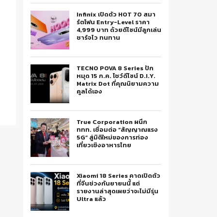
Infinix เปิดตัว HOT 70 สมา
ร์ตโฟน Entry-Level ราคา
4,999 บาท ด้วยดีไซน์มีลูกเล่น
ชาร์จไว ทนทาน
TECNO POVA 8 Series ปัก
หมุด 15 ก.ค. โชว์ดีไซน์ D.I.Y.
Matrix Dot ที่คุณนิยามความ
คูลได้เอง
True Corporation ผนึก
ททท. เชื่อมต่อ “สัญญาณแรง
5G” สู่มิติใหม่ของการท่อง
เที่ยวเชิงอาหารไทย
Xiaomi 18 Series คาดเปิดตัว
ที่จีนช่วงกันยายนนี้ แต่
รายงานล่าสุดเผยว่าจะไม่มีรุ่น
Ultra แล้ว