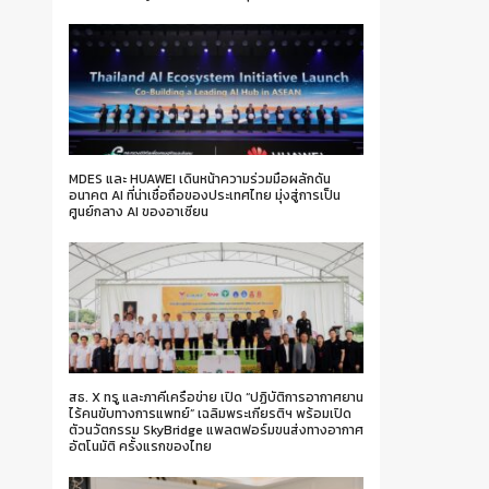
MDES และ HUAWEI เดินหน้าความร่วมมือผลักดัน
อนาคต AI ที่น่าเชื่อถือของประเทศไทย มุ่งสู่การเป็น
ศูนย์กลาง AI ของอาเซียน
สธ. X ทรู และภาคีเครือข่าย เปิด “ปฏิบัติการอากาศยาน
ไร้คนขับทางการแพทย์” เฉลิมพระเกียรติฯ พร้อมเปิด
ตัวนวัตกรรม SkyBridge แพลตฟอร์มขนส่งทางอากาศ
อัตโนมัติ ครั้งแรกของไทย