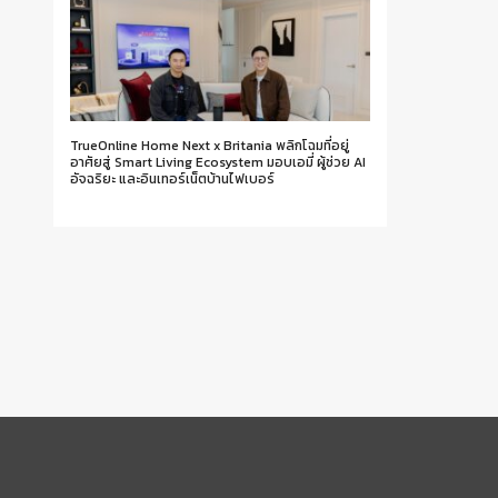
TrueOnline Home Next x Britania พลิกโฉมที่อยู่
อาศัยสู่ Smart Living Ecosystem มอบเอมี่ ผู้ช่วย AI
อัจฉริยะ และอินเทอร์เน็ตบ้านไฟเบอร์