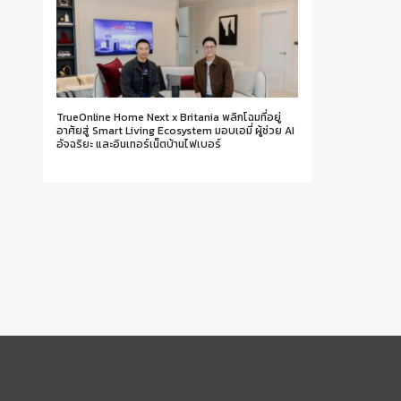
TrueOnline Home Next x Britania พลิกโฉมที่อยู่
อาศัยสู่ Smart Living Ecosystem มอบเอมี่ ผู้ช่วย AI
อัจฉริยะ และอินเทอร์เน็ตบ้านไฟเบอร์