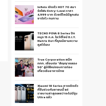
Infinix เปิดตัว HOT 70 สมา
ร์ตโฟน Entry-Level ราคา
4,999 บาท ด้วยดีไซน์มีลูกเล่น
ชาร์จไว ทนทาน
TECNO POVA 8 Series ปัก
หมุด 15 ก.ค. โชว์ดีไซน์ D.I.Y.
Matrix Dot ที่คุณนิยามความ
คูลได้เอง
True Corporation ผนึก
ททท. เชื่อมต่อ “สัญญาณแรง
5G” สู่มิติใหม่ของการท่อง
เที่ยวเชิงอาหารไทย
Xiaomi 18 Series คาดเปิดตัว
ที่จีนช่วงกันยายนนี้ แต่
รายงานล่าสุดเผยว่าจะไม่มีรุ่น
Ultra แล้ว