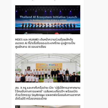
MDES และ HUAWEI เดินหน้าความร่วมมือผลักดัน
อนาคต AI ที่น่าเชื่อถือของประเทศไทย มุ่งสู่การเป็น
ศูนย์กลาง AI ของอาเซียน
สธ. X ทรู และภาคีเครือข่าย เปิด “ปฏิบัติการอากาศยาน
ไร้คนขับทางการแพทย์” เฉลิมพระเกียรติฯ พร้อมเปิด
ตัวนวัตกรรม SkyBridge แพลตฟอร์มขนส่งทางอากาศ
อัตโนมัติ ครั้งแรกของไทย