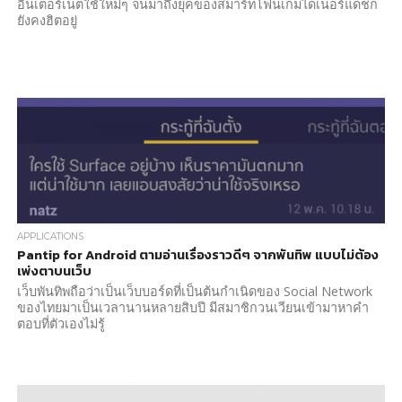
อินเตอร์เน็ตใช้ใหม่ๆ จนมาถึงยุคของสมาร์ทโฟนเกมไดเนอร์แดชก็
ยังคงฮิตอยู่
APPLICATIONS
Pantip for Android ตามอ่านเรื่องราวดีๆ จากพันทิพ แบบไม่ต้อง
เพ่งตาบนเว็บ
เว็บพันทิพถือว่าเป็นเว็บบอร์ดที่เป็นต้นกำเนิดของ Social Network
ของไทยมาเป็นเวลานานหลายสิบปี มีสมาชิกวนเวียนเข้ามาหาคำ
ตอบที่ตัวเองไม่รู้