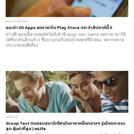
APPLICATIONS
แนะนำ 30 Apps ลดราคาใน Play Store ประจำสัปดาห์นี้ !!
ข่าวดี! ตอนนี้ทางเพลย์สโตร์เค้ามี Apps และ Game ลดราคามาให้
ได้ช็อปกันอีกแล้วว ซึ่งบางเกมก็ปล่อยโหลดฟรีด้วยนะ หลากหลาย
ประเภทเลยทีเดียว
ARTICLE
Group Test ทดสอบสมาร์ทโฟนในราคาหมื่นกลางๆ รุ่นไหนจะแรง
สุด คุ้มค่าที่สุด | mLife