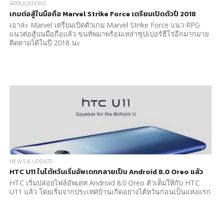
APPLICATIONS
เกมต่อสู้ในมือถือ Marvel Strike Force เตรียมเปิดตัวปี 2018
เอาล่ะ Marvel เตรียมเปิดตัวเกม Marvel Strike Force แนว RPG
แนวต่อสู้บนมือถือแล้ว ขนทัพมาพร้อมเหล่าซุปเปอร์ฮีโร่อีกมากมาย
ติดตามได้ในปี 2018 นะ
NEWS & UPDATE
HTC U11 ในไต้หวันเริ่มอัพเดทกลายเป็น Android 8.0 Oreo แล้ว
HTC เริ่มปล่อยไฟล์อัพเดท Android 8.0 Oreo ตัวเต็มให้กับ HTC
U11 แล้ว โดยเริ่มจากประเทศบ้านเกิดอย่างไต้หวันก่อนเป็นแห่งแรก