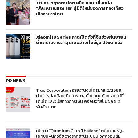
True Corporation ผนึก ททท. เชื่อมต่อ
“สัญญาณแรง 5G” สู่มิติใหม่ของการท่องเที่ยว
เชิงอาหารไทย
Xiaomi 18 Series คาดเปิดตัวที่จีนช่วงกันยายน
นี้ แต่รายงานล่าสุดเผยว่าจะไม่มีรุ่น Ultra แล้ว
PR NEWS
True Corporation รายงานงบไตรมาส 2/2569
ทำกำไรต่อเนื่องเป็นไตรมาสที่ 6 หนุนด้วยรายได้ที่
เติบโตและวินัยทางการเงิน พร้อมจ่ายปันผล 5.2
พันล้านบาท
เปิดตัว “Quantum Club Thailand” ผนึกภาครัฐ–
เอกชน–นักวิจัย วางรากฐานระบบนิเวศควอนตัม