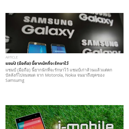
ARTICLE
แชมป์ (มือถือ) นี้ยากนักที่จะรักษาไว้
แชมป์ (มือถือ) นี้ยากนักที่จะรักษาไว้ แชมป์เก่าล้วนแล้วแต่ตก
บัลลังก์ไปจนหมด จาก Motorola, Nokia จนมาถึงยุคของ
Samsumg