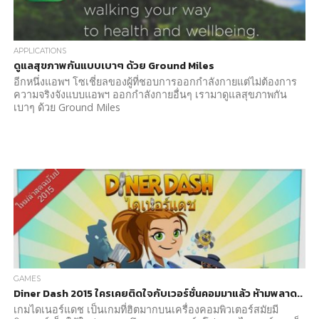
APPLICATIONS
ดูแลสุขภาพกันแบบเบาๆ ด้วย Ground Miles
อีกหนึ่งแอพฯ โซเชี่ยลของผู้ที่ชอบการออกกำลังกายแต่ไม่ต้องการ
ความจริงจังแบบแอพฯ ออกกำลังกายอื่นๆ เรามาดูแลสุขภาพกัน
เบาๆ ด้วย Ground Miles
GAMES
Diner Dash 2015 ใครเคยติดใจกับเวอร์ชั่นคอมมาแล้ว ห้ามพลาด..
เกมไดเนอร์แดช เป็นเกมที่ฮิตมากบนเครื่องคอมพิวเตอร์สมัยมี