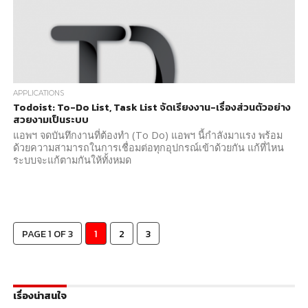
APPLICATIONS
Todoist: To-Do List, Task List จัดเรียงงาน-เรื่องส่วนตัวอย่าง
สวยงามเป็นระบบ
แอพฯ จดบันทึกงานที่ต้องทำ (To Do) แอพฯ นี้กำลังมาแรง พร้อม
ด้วยความสามารถในการเชื่อมต่อทุกอุปกรณ์เข้าด้วยกัน แก้ที่ไหน
ระบบจะแก้ตามกันให้ทั้งหมด
PAGE 1 OF 3
1
2
3
เรื่องน่าสนใจ