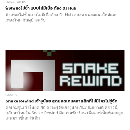
TIPS & TRICKS
ฟังเพลงไม่ซ้ำ แบบไม่มีเบื่อ ต้อง DJ Hub
ฟังเพลงไม่ซ้ำแบบไม่มีเบื่อต้อง DJ Hub ลองหาเพลงแนวใหม่และ
เพลงใหม่ กันดูบ้างครับ
GAMES
Snake Rewind เจ้างูน้อย สุดยอดเกมคลาสสิกที่ไม่มีใครไม่รู้จัก
คอเกมรุ่นเก๋าในยุค 90 คงจะรู้จักเจ้างูน้อยกันเป็นอย่างดี คราวนี้
กลับมาใหม่ใน Snake Rewind มีความซับซ้อน เพิ่มเอฟเฟ็คท์และลูก
เล่นมากขึ้นกว่าเดิม