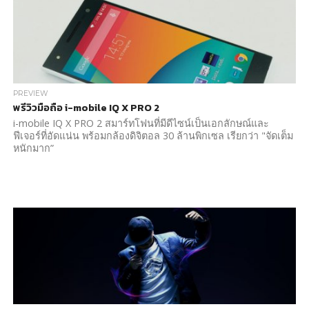
PREVIEW
พรีวิวมือถือ i-mobile IQ X PRO 2
i-mobile IQ X PRO 2 สมาร์ทโฟนที่มีดีไซน์เป็นเอกลักษณ์และ
ฟีเจอร์ที่อัดแน่น พร้อมกล้องดิจิตอล 30 ล้านพิกเซล เรียกว่า "จัดเต็ม
หนักมาก”