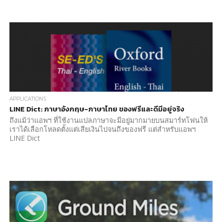
APPLICATIONS
LINE Dict: ภาษาอังกฤษ-ภาษาไทย ของฟรีและดีมีอยู่จริง
ถึงแม้ว่าแอพฯ ที่ใช้งานแปลภาษาจะมีอยู่มากมายบนสมาร์ทโฟนให้
เราได้เลือกโหลดตั้งแต่เสียเงินไปจนถึงของฟรี แต่สำหรับแอพฯ
LINE Dict