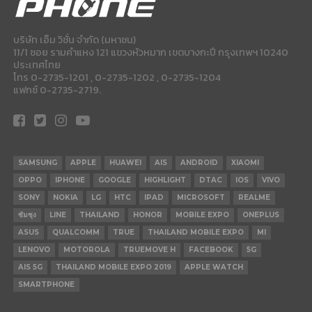
บริษัท เอ็ม วิชั่น จำกัด (มหาชน)
11/1 ซอย รามคำแหง 121 แขวงหัวหมาก เขตบางกะปี กรุงเทพฯ 10240
ประเทศไทย
โทร 0-2735-1201 , 0-2735-1202 , 0-2735-1204
แฟกซ์ 0-2735-2719.
SAMSUNG
APPLE
HUAWEI
AIS
ANDROID
XIAOMI
OPPO
IPHONE
GOOGLE
HIGHLIGHT
DTAC
IOS
VIVO
SONY
NOKIA
LG
HTC
IPAD
MICROSOFT
REALME
ซัมซุง
LINE
THAILAND
HONOR
MOBILE EXPO
ONEPLUS
ASUS
QUALCOMM
TRUE
THAILAND MOBILE EXPO
MI
LENOVO
MOTOROLA
TRUEMOVE H
FACEBOOK
5G
AIS 5G
THAILAND MOBILE EXPO 2019
APPLE WATCH
SMARTPHONE