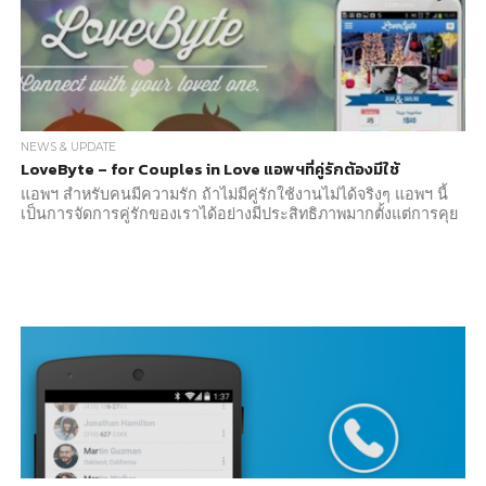
NEWS & UPDATE
LoveByte – for Couples in Love แอพฯที่คู่รักต้องมีใช้
แอพฯ สำหรับคนมีความรัก ถ้าไม่มีคู่รักใช้งานไม่ได้จริงๆ แอพฯ นี้
เป็นการจัดการคู่รักของเราได้อย่างมีประสิทธิภาพมากตั้งแต่การคุย