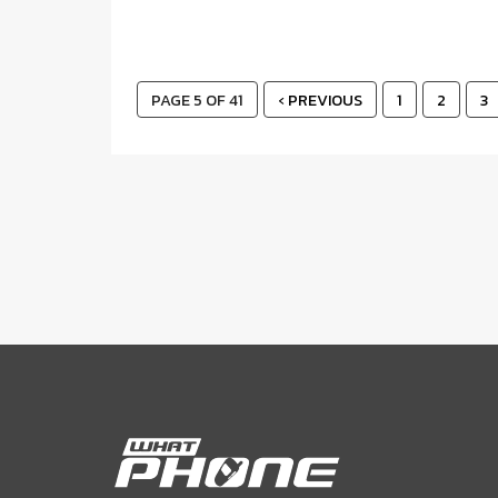
PAGE 5 OF 41
‹ PREVIOUS
1
2
3