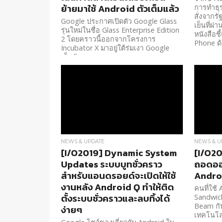
ย้ายมาใช้ Android ตัวเต็มแล้ว
การทำธุร
สั่งจากร
Google ประกาศเปิดตัว Google Glass
เย็นที่ผ
รุ่นใหม่ในชื่อ Glass Enterprise Edition
หนังสือชี
2 โดยคราวนี้ออกจากโครงการ
Phone ด้ว
Incubator X มาอยู่ใต้ร่มเงา Google
เต็มตัว
NEWS & UPDATE
NEWS & U
[I/O2019] Dynamic System
[I/O20
Updates ระบบบูทชั่วคราว
ถอดออ
สำหรับแอนดรอยด์จะเปิดให้ใช้
Androi
งานหลัง Android Q ทำให้ติด
คนที่ใช้
ตั้งระบบชั่วคราวและลบทิ้งได้
Sandwich
Beam กั
ง่ายๆ
เทคโนโลย