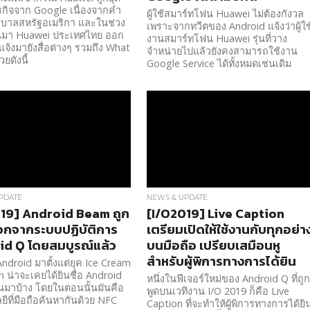
กิจจาก Google เนื่องจากคำ
ผู้ใช้สมาร์ทโฟน Huawei ไม่ต้องกังวล
ัฐบาลสหรัฐอเมริกา และในช่วง
เพราะจากทวีตของ Android แจ้งว่าผู้ใช
่านมา Huawei ประเทศไทย ออก
งานสมาร์ทโฟน Huawei รุ่นที่วาง
้แจ้งมายังสื่อต่างๆ รวมถึง What
จำหน่ายไปแล้วยังคงสามารถใช้งาน
ยดังนี้
Google Service ได้ทั้งหมดเช่นเดิม
PDATE
NEWS & UPDATE
19] Android Beam ถูก
[I/O2019] Live Caption
กจากระบบปฏิบัติการ
เตรียมเปิดให้ใช้งานกับทุกอย่า
d Q โดยสมบูรณ์แล้ว
บนมือถือ เปรียบเสมือนหู
สำหรับผู้พิการทางการได้ยิน
 Android มาตั้งแต่ยุค Ice Cream
 น่าจะเคยได้ยินชื่อ Android
หนึ่งในฟีเจอร์ใหม่ของ Android Q ที่ถู
นมาบ้าง โดยในตอนนั้นมันคือ
พูดบนเวทีงาน I/O 2019 ก็คือ Live
ีที่มือถือค้นหากันด้วย NFC
Caption ที่จะทำให้ผู้พิการทางการได้ยิ