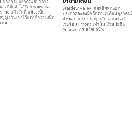
มาสามเดือน
1 มือถือจับตลาดระดับกลาง
องปีที่แล้วได้รับอัพเดทเป็น
Stardew Valley เกมส์ฮิตสุดฮอต
 Pie แล้ววันนี้ แม้จะเป็น
ประกาศจะลงมือถือตั้งแต่เดือนตุลาคมที
สัญญากันเอาไว้แต่ก็ถือว่าเหนือ
ผ่านมา แต่ไปๆ มาๆ กลับออกมาแค่
ดหมาย
เวอร์ชัน iPhone เท่านั้น ส่วนมือถือ
Android กลับเงียบสนิท