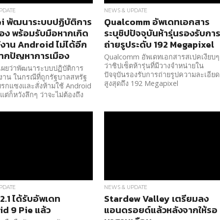
PDATE
NEWS & UPDATE
 พัฒนาระบบปฏิบัติการ
Qualcomm อัพเดทเอกสาร
เอง พร้อมรับมือหากเกิด
ระบุชิปปัจจุบันห้ารุ่นรองรับกา
้งาน Android ไม่ได้อีก
ถ่ายรูประดับ 192 Megapixel
ากปัญหาการเมือง
Qualcomm อัพเดทเอกสารสเปคเงียบๆ
ว่าชิปเซ็ตห้ารุ่นที่มีวางจำหน่ายใน
เผยว่าพัฒนาระบบปฏิบัติการ
ปัจจุบันรองรับการถ่ายรูปความละเอียด
้งาน ในกรณีที่ถูกรัฐบาลสหรัฐ
สูงสุดถึง 192 Megapixel
รกแซงและสั่งห้ามใช้ Android
แต่ก็หวังลึกๆ ว่าจะไม่ต้องถึง
PDATE
NEWS & UPDATE
2.1 ได้รับอัพเดท
Stardew Valley เตรียมลง
d 9 Pie แล้ว
แอนดรอยด์แล้วหลังจากให้รอ