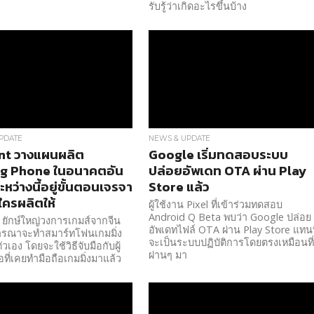
รับรู้ว่าเกิดอะไรขึ้นบ้าง
PDATE
NEWS & UPDATE
nt วางแผนผลิต
Google เริ่มทดสอบระบบ
g Phone ในอนาคตอัน
ปล่อยอัพเดท OTA ผ่าน Play
 ระหว่างนี้อยู่ขั้นตอนเจรจา
Store แล้ว
้ใครผลิตให้
ผู้ใช้งาน Pixel ที่เข้าร่วมทดสอบ
Android Q Beta พบว่า Google ปล่อย
ยักษ์ใหญ่วงการเกมส์จากจีน
อัพเดทไฟล์ OTA ผ่าน Play Store แทนท
จารณาจะทำสมาร์ทโฟนเกมมิ่ง
จะเป็นระบบปฏิบัติการโดยตรงเหมือนที
วเอง โดยจะใช้วิธีจับมือกับผู้
ผ่านๆ มา
อที่เคยทำมือถือเกมมิ่งมาแล้ว