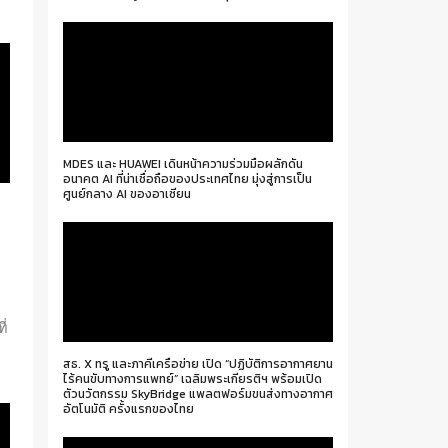
MDES และ HUAWEI เดินหน้าความร่วมมือผลักดัน
อนาคต AI ที่น่าเชื่อถือของประเทศไทย มุ่งสู่การเป็น
ศูนย์กลาง AI ของอาเซียน
ี่
่
สธ. X ทรู และภาคีเครือข่าย เปิด “ปฏิบัติการอากาศยาน
ไร้คนขับทางการแพทย์” เฉลิมพระเกียรติฯ พร้อมเปิด
ตัวนวัตกรรม SkyBridge แพลตฟอร์มขนส่งทางอากาศ
อัตโนมัติ ครั้งแรกของไทย