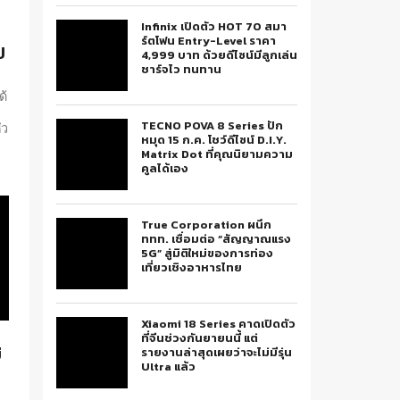
Infinix เปิดตัว HOT 70 สมา
ร์ตโฟน Entry-Level ราคา
ป
4,999 บาท ด้วยดีไซน์มีลูกเล่น
ชาร์จไว ทนทาน
ด้
TECNO POVA 8 Series ปัก
ัว
หมุด 15 ก.ค. โชว์ดีไซน์ D.I.Y.
Matrix Dot ที่คุณนิยามความ
คูลได้เอง
True Corporation ผนึก
ททท. เชื่อมต่อ “สัญญาณแรง
5G” สู่มิติใหม่ของการท่อง
เที่ยวเชิงอาหารไทย
Xiaomi 18 Series คาดเปิดตัว
ที่จีนช่วงกันยายนนี้ แต่
่
รายงานล่าสุดเผยว่าจะไม่มีรุ่น
Ultra แล้ว