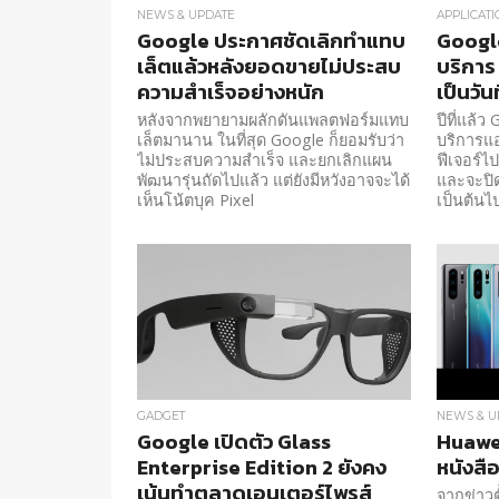
NEWS & UPDATE
APPLICATI
Google ประกาศชัดเลิกทำแทบ
Google
เล็ตแล้วหลังยอดขายไม่ประสบ
บริการ
ความสำเร็จอย่างหนัก
เป็นวัน
หลังจากพยายามผลักดันแพลตฟอร์มแทบ
ปีที่แล้
เล็ตมานาน ในที่สุด Google ก็ยอมรับว่า
บริการแ
ไม่ประสบความสำเร็จ และยกเลิกแผน
ฟีเจอร์ไ
พัฒนารุ่นถัดไปแล้ว แต่ยังมีหวังอาจจะได้
และจะปิดใ
เห็นโน้ตบุค Pixel
เป็นต้นไ
GADGET
NEWS & U
Google เปิดตัว Glass
Huawe
Enterprise Edition 2 ยังคง
หนังสือ
เน้นทำตลาดเอนเตอร์ไพรส์
จากข่าวตั