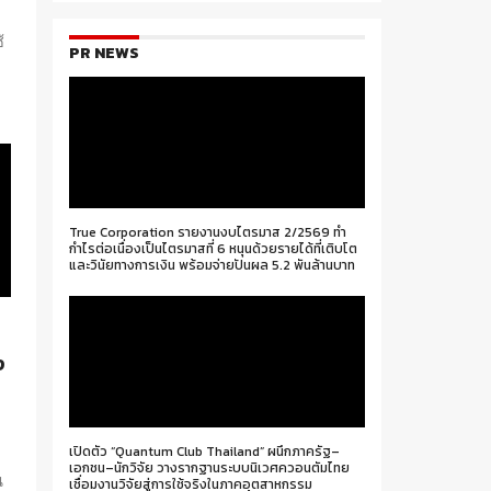
้
PR NEWS
True Corporation รายงานงบไตรมาส 2/2569 ทำ
กำไรต่อเนื่องเป็นไตรมาสที่ 6 หนุนด้วยรายได้ที่เติบโต
และวินัยทางการเงิน พร้อมจ่ายปันผล 5.2 พันล้านบาท
ง
ก
เปิดตัว “Quantum Club Thailand” ผนึกภาครัฐ–
เอกชน–นักวิจัย วางรากฐานระบบนิเวศควอนตัมไทย
น
เชื่อมงานวิจัยสู่การใช้จริงในภาคอุตสาหกรรม