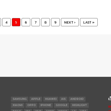
4
5
6
7
8
9
NEXT ›
LAST »
เ
SAMSUNG
APPLE
HUAWEI
AIS
ANDROID
XIAOMI
OPPO
IPHONE
GOOGLE
HIGHLIGHT
m
s