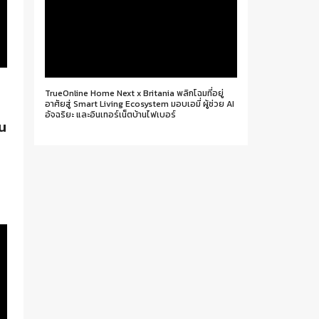
TrueOnline Home Next x Britania พลิกโฉมที่อยู่
อาศัยสู่ Smart Living Ecosystem มอบเอมี่ ผู้ช่วย AI
อัจฉริยะ และอินเทอร์เน็ตบ้านไฟเบอร์
วน
ง
a