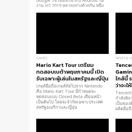
Google โชว์ของเกี่ยวกับ Android ใน
งาน I/O 2019 หลายอย่างด้วยกัน หนึ่ง
ในนั้นคือฟีเจอร์ที่ยังไม่เสร็จโดยตอนนี้
เรียกมันว่า Dynamic System Updates
GAMES
NEWS & U
Mario Kart Tour เตรียม
Tence
ทดสอบเบต้าพฤษภาคมนี้ เปิด
Gamin
รับเฉพาะผู้เล่นในสหรัฐและญี่ปุ่น
ใกล้นี้
ว่าจะให
เกมส์มือถือเกมส์ถัดไปจาก Nintendo
คือ Mario Kart Tour มีกำหนดจะ
Tencent 
ทดสอบแบบ Closed Beta เดือนหน้า
กำลังพิ
เป็นต้นไป โดยจะจำกัดเฉพาะประเทศ
เป็นของตั
สหรัฐอเมริกาและญี่ปุ่น
ผลิตมือถื
แทน