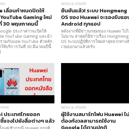
ONS
NEWS & UPDATE
 เลื่อนกำหนดปิดให้
ยืนยันแล้ว! ระบบ Hongmeng
 YouTube Gaming ใหม่
OS ของ Huawei จะรองรับแอ
ที่ 30 พฤษภาคมนี้
Android ทุกแอป
ว Google ประกาศว่าจะปิดให้
หลังจากที่มีข่าวมรสุมของ Huawei ไปไ
อพ YouTube Gaming และนำ
ไม่นาน ล่าสุดก็มีข่าวเรื่อง Hongmeng
ปรวมกับแอพ YouTube ตัวหลัก
OS ระบบปฏิบัติการใหม่ล่าสุดจากทางห
ห้บริการวันที่ 30 มีนาคมปีนี้
เว่ยออกมาแล้วครับ
ป
PDATE
NEWS & UPDATE
i ประเทศไทยออก
ผู้ใช้งานสมาร์ทโฟน Huawei ไม
ชี้แจงไปยังสื่อต่างๆ แล้ว
ต้องกังวลสามารถใช้งาน
Google ได้ตามปกติ
้งแต่เช้ากรณี Huawei ถูกยุติ