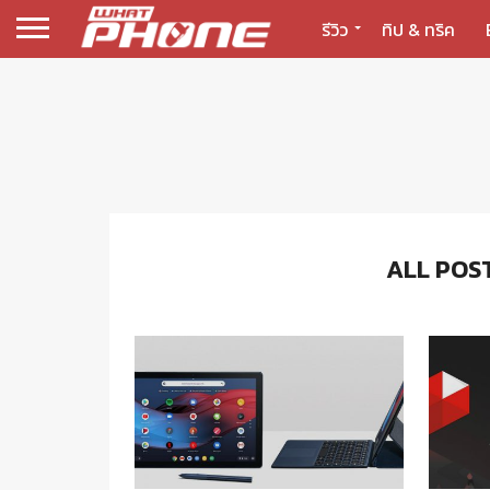
รีวิว
ทิป & ทริค
ALL POS