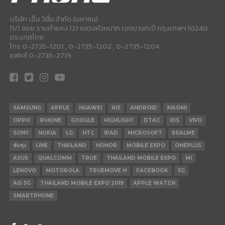
บริษัท เอ็ม วิชั่น จำกัด (มหาชน)
11/1 ซอย รามคำแหง 121 แขวงหัวหมาก เขตบางกะปี กรุงเทพฯ 10240
ประเทศไทย
โทร 0-2735-1201 , 0-2735-1202 , 0-2735-1204
แฟกซ์ 0-2735-2719.
SAMSUNG
APPLE
HUAWEI
AIS
ANDROID
XIAOMI
OPPO
IPHONE
GOOGLE
HIGHLIGHT
DTAC
IOS
VIVO
SONY
NOKIA
LG
HTC
IPAD
MICROSOFT
REALME
ซัมซุง
LINE
THAILAND
HONOR
MOBILE EXPO
ONEPLUS
ASUS
QUALCOMM
TRUE
THAILAND MOBILE EXPO
MI
LENOVO
MOTOROLA
TRUEMOVE H
FACEBOOK
5G
AIS 5G
THAILAND MOBILE EXPO 2019
APPLE WATCH
SMARTPHONE