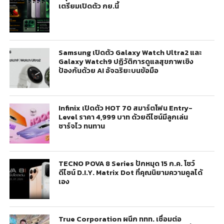
เตรียมเปิดตัว กย.นี้
Samsung เปิดตัว Galaxy Watch Ultra2 และ
Galaxy Watch9 ปฏิวัติการดูแลสุขภาพเชิง
ป้องกันด้วย AI อัจฉริยะบนข้อมือ
Infinix เปิดตัว HOT 70 สมาร์ตโฟน Entry-
Level ราคา 4,999 บาท ด้วยดีไซน์มีลูกเล่น
ชาร์จไว ทนทาน
TECNO POVA 8 Series ปักหมุด 15 ก.ค. โชว์
ดีไซน์ D.I.Y. Matrix Dot ที่คุณนิยามความคูลได้
เอง
True Corporation ผนึก ททท. เชื่อมต่อ