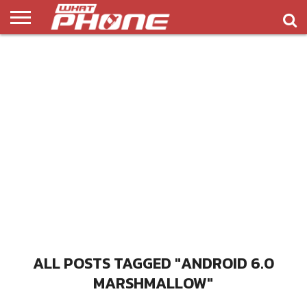
ข่าว
รีวิว
ทิป
แอพ
เกมส์
บทความ
COMPARISON
ติดต่อ
API
&
พลิ
เรา
NEW
ทริค
เคชั่น
ALL POSTS TAGGED "ANDROID 6.0
MARSHMALLOW"