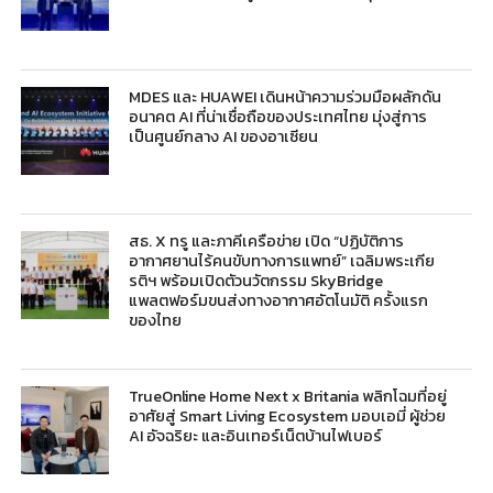
MDES และ HUAWEI เดินหน้าความร่วมมือผลักดัน
อนาคต AI ที่น่าเชื่อถือของประเทศไทย มุ่งสู่การ
เป็นศูนย์กลาง AI ของอาเซียน
สธ. X ทรู และภาคีเครือข่าย เปิด “ปฏิบัติการ
อากาศยานไร้คนขับทางการแพทย์” เฉลิมพระเกีย
รติฯ พร้อมเปิดตัวนวัตกรรม SkyBridge
แพลตฟอร์มขนส่งทางอากาศอัตโนมัติ ครั้งแรก
ของไทย
TrueOnline Home Next x Britania พลิกโฉมที่อยู่
อาศัยสู่ Smart Living Ecosystem มอบเอมี่ ผู้ช่วย
AI อัจฉริยะ และอินเทอร์เน็ตบ้านไฟเบอร์