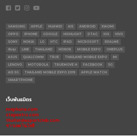
SAMSUNG
APPLE
HUAWEI
AIS
ANDROID
XIAOMI
OPPO
IPHONE
GOOGLE
HIGHLIGHT
DTAC
IOS
VIVO
SONY
NOKIA
LG
HTC
IPAD
MICROSOFT
REALME
ซัมซุง
LINE
THAILAND
HONOR
MOBILE EXPO
ONEPLUS
ASUS
QUALCOMM
TRUE
THAILAND MOBILE EXPO
MI
LENOVO
MOTOROLA
TRUEMOVE H
FACEBOOK
5G
AIS 5G
THAILAND MOBILE EXPO 2019
APPLE WATCH
SMARTPHONE
เว็บพันธมิตร
mxphone.com
stepextra.com
thailandesportclub.com
ข่าวเทคโนโลยี