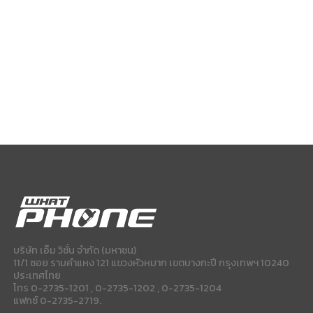
บริษัท เอ็ม วิชั่น จำกัด (มหาชน)
11/1 ซอย รามคำแหง 121 แขวงหัวหมาก เขตบางกะปี กรุงเทพฯ 10240
ประเทศไทย
โทร 0-2735-1201 , 0-2735-1202 , 0-2735-1204
แฟกซ์ 0-2735-2719.