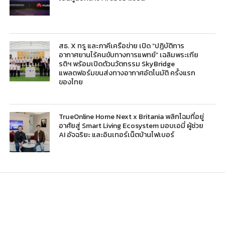
สธ. X ทรู และภาคีเครือข่าย เปิด “ปฏิบัติการ
อากาศยานไร้คนขับทางการแพทย์” เฉลิมพระเกีย
รติฯ พร้อมเปิดตัวนวัตกรรม SkyBridge
แพลตฟอร์มขนส่งทางอากาศอัตโนมัติ ครั้งแรก
ของไทย
TrueOnline Home Next x Britania พลิกโฉมที่อยู่
อาศัยสู่ Smart Living Ecosystem มอบเอมี่ ผู้ช่วย
AI อัจฉริยะ และอินเทอร์เน็ตบ้านไฟเบอร์