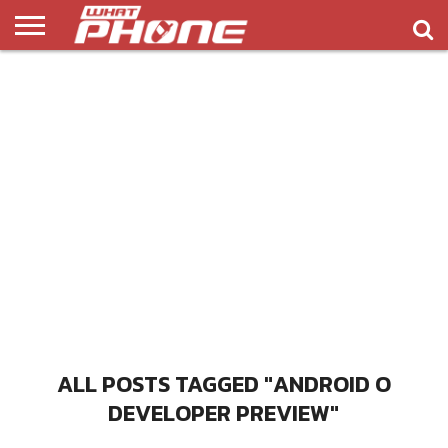
ข่าว
รีวิว
ทิป
แอพ
เกมส์
บทความ
COMPARISON
ติดต่อ
API
&
พลิ
เรา
NEW
ทริค
เคชั่น
ALL POSTS TAGGED "ANDROID O
DEVELOPER PREVIEW"