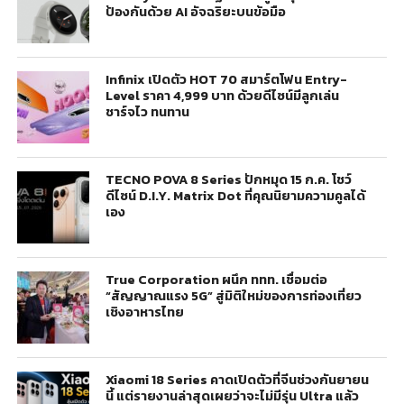
ป้องกันด้วย AI อัจฉริยะบนข้อมือ
Infinix เปิดตัว HOT 70 สมาร์ตโฟน Entry-
Level ราคา 4,999 บาท ด้วยดีไซน์มีลูกเล่น
ชาร์จไว ทนทาน
TECNO POVA 8 Series ปักหมุด 15 ก.ค. โชว์
ดีไซน์ D.I.Y. Matrix Dot ที่คุณนิยามความคูลได้
เอง
True Corporation ผนึก ททท. เชื่อมต่อ
“สัญญาณแรง 5G” สู่มิติใหม่ของการท่องเที่ยว
เชิงอาหารไทย
Xiaomi 18 Series คาดเปิดตัวที่จีนช่วงกันยายน
นี้ แต่รายงานล่าสุดเผยว่าจะไม่มีรุ่น Ultra แล้ว