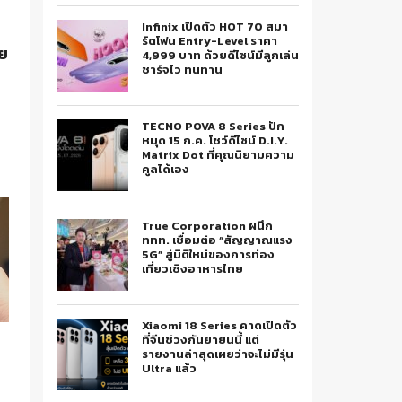
Infinix เปิดตัว HOT 70 สมา
ร์ตโฟน Entry-Level ราคา
ย
4,999 บาท ด้วยดีไซน์มีลูกเล่น
ชาร์จไว ทนทาน
TECNO POVA 8 Series ปัก
หมุด 15 ก.ค. โชว์ดีไซน์ D.I.Y.
Matrix Dot ที่คุณนิยามความ
คูลได้เอง
True Corporation ผนึก
ททท. เชื่อมต่อ “สัญญาณแรง
5G” สู่มิติใหม่ของการท่อง
เที่ยวเชิงอาหารไทย
Xiaomi 18 Series คาดเปิดตัว
ที่จีนช่วงกันยายนนี้ แต่
รายงานล่าสุดเผยว่าจะไม่มีรุ่น
Ultra แล้ว