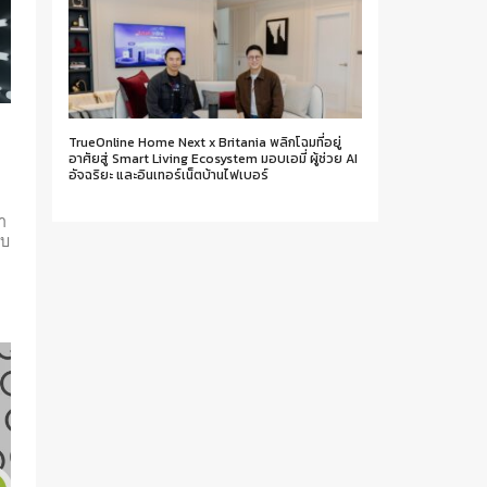
TrueOnline Home Next x Britania พลิกโฉมที่อยู่
อาศัยสู่ Smart Living Ecosystem มอบเอมี่ ผู้ช่วย AI
อัจฉริยะ และอินเทอร์เน็ตบ้านไฟเบอร์
า
ับ
ย