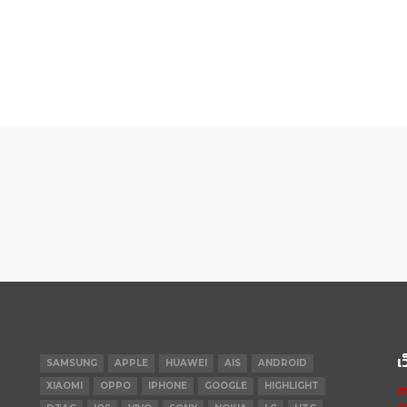
เ
SAMSUNG
APPLE
HUAWEI
AIS
ANDROID
XIAOMI
OPPO
IPHONE
GOOGLE
HIGHLIGHT
m
s