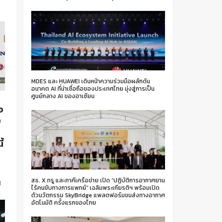
MDES และ HUAWEI เดินหน้าความร่วมมือผลักดัน
อนาคต AI ที่น่าเชื่อถือของประเทศไทย มุ่งสู่การเป็น
ศูนย์กลาง AI ของอาเซียน
อ
Q
้
น
สธ. X ทรู และภาคีเครือข่าย เปิด “ปฏิบัติการอากาศยาน
ย
ไร้คนขับทางการแพทย์” เฉลิมพระเกียรติฯ พร้อมเปิด
ตัวนวัตกรรม SkyBridge แพลตฟอร์มขนส่งทางอากาศ
อัตโนมัติ ครั้งแรกของไทย