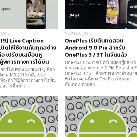
PDATE
NEWS & UPDATE
19] Live Caption
OnePlus เริ่มต้นทดสอบ
ปิดให้ใช้งานกับทุกอย่าง
Android 9.0 Pie สำหรับ
ือ เปรียบเสมือนหู
OnePlus 3 / 3T ในจีนแล้ว
ผู้พิการทางการได้ยิน
OnePlus ประกาศเปิดรับสมัครผู้กล้าเข้
ร่วมทดสอบ Android 9 Pie Beta สำหร
เจอร์ใหม่ของ Android Q ที่ถูก
OnePlus 3 / 3T สำหรับรุ่นวางจำหน่า
ีงาน I/O 2019 ก็คือ Live
ทั่วโลก ตอนนี้ทาง OnePlus ก็ปล่อย
ที่จะทำให้ผู้พิการทางการได้ยิน
อัพเดทเบต้าแล้ว
กิดอะไรขึ้นบ้าง