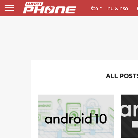
รีวิว
ทิป & ทริค
ALL POST