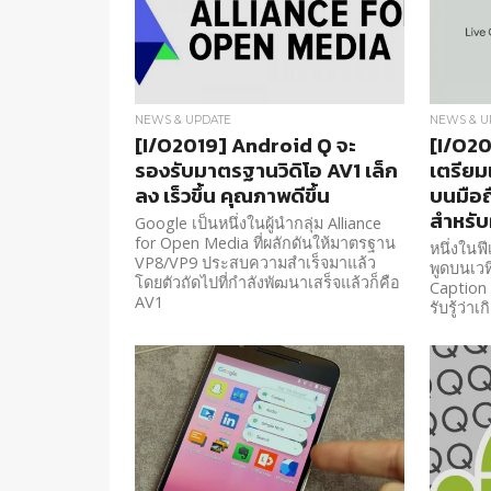
NEWS & UPDATE
NEWS & U
[I/O2019] Android Q จะ
[I/O20
รองรับมาตรฐานวิดิโอ AV1 เล็ก
เตรียมเ
ลง เร็วขึ้น คุณภาพดีขึ้น
บนมือถ
สำหรับ
Google เป็นหนึ่งในผู้นำกลุ่ม Alliance
for Open Media ที่ผลักดันให้มาตรฐาน
หนึ่งในฟี
VP8/VP9 ประสบความสำเร็จมาแล้ว
พูดบนเวท
โดยตัวถัดไปที่กำลังพัฒนาเสร็จแล้วก็คือ
Caption 
AV1
รับรู้ว่าเ