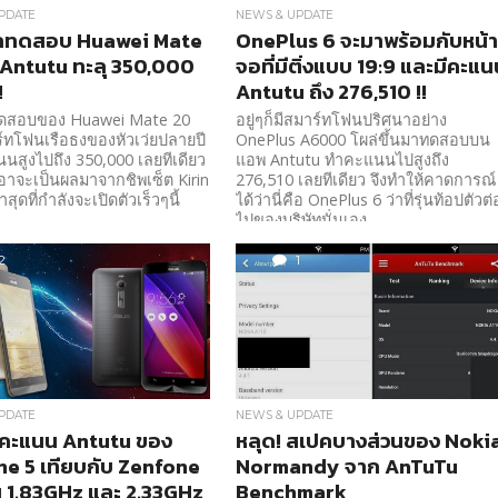
PDATE
NEWS & UPDATE
ลทดสอบ Huawei Mate
OnePlus 6 จะมาพร้อมกับหน้
Antutu ทะลุ 350,000
จอที่มีติ่งแบบ 19:9 และมีคะแ
!
Antutu ถึง 276,510 !!
ดสอบของ Huawei Mate 20
อยู่ๆก็มีสมาร์ทโฟนปริศนาอย่าง
าร์ทโฟนเรือธงของหัวเว่ยปลายปี
OnePlus A6000 โผล่ขึ้นมาทดสอบบน
สูงไปถึง 350,000 เลยทีเดียว
แอพ Antutu ทำคะแนนไปสูงถึง
่อาจะเป็นผลมาจากชิพเซ็ต Kirin
276,510 เลยทีเดียว จึงทำให้คาดการณ์
าสุดที่กำลังจะเปิดตัวเร็วๆนี้
ได้ว่านี่คือ OnePlus 6 ว่าที่รุ่นท้อปตัวต่
ไปของบริษัทนั่นเอง
2
1
PDATE
NEWS & UPDATE
ลคะแนน Antutu ของ
หลุด! สเปคบางส่วนของ Noki
e 5 เทียบกับ Zenfone
Normandy จาก AnTuTu
ุ่น 1.83GHz และ 2.33GHz
Benchmark