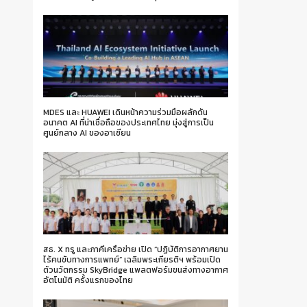
MDES และ HUAWEI เดินหน้าความร่วมมือผลักดัน
อนาคต AI ที่น่าเชื่อถือของประเทศไทย มุ่งสู่การเป็น
ศูนย์กลาง AI ของอาเซียน
สธ. X ทรู และภาคีเครือข่าย เปิด “ปฏิบัติการอากาศยาน
ไร้คนขับทางการแพทย์” เฉลิมพระเกียรติฯ พร้อมเปิด
ตัวนวัตกรรม SkyBridge แพลตฟอร์มขนส่งทางอากาศ
อัตโนมัติ ครั้งแรกของไทย