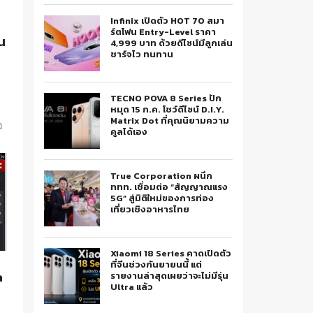
Infinix เปิดตัว HOT 70 สมา
า
ร์ตโฟน Entry-Level ราคา
นน
4,999 บาท ด้วยดีไซน์มีลูกเล่น
ชาร์จไว ทนทาน
TECNO POVA 8 Series ปัก
หมุด 15 ก.ค. โชว์ดีไซน์ D.I.Y.
Matrix Dot ที่คุณนิยามความ
อ
คูลได้เอง
True Corporation ผนึก
ททท. เชื่อมต่อ “สัญญาณแรง
5G” สู่มิติใหม่ของการท่อง
เที่ยวเชิงอาหารไทย
Xiaomi 18 Series คาดเปิดตัว
ที่จีนช่วงกันยายนนี้ แต่
a
รายงานล่าสุดเผยว่าจะไม่มีรุ่น
Ultra แล้ว