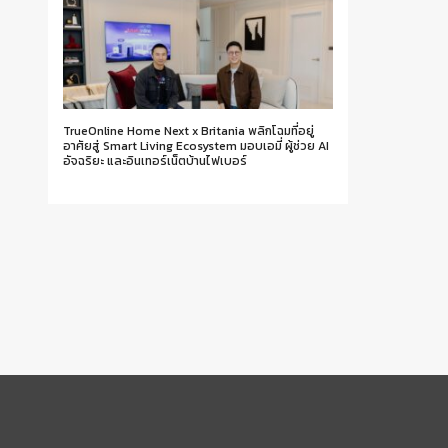
TrueOnline Home Next x Britania พลิกโฉมที่อยู่
อาศัยสู่ Smart Living Ecosystem มอบเอมี่ ผู้ช่วย AI
อัจฉริยะ และอินเทอร์เน็ตบ้านไฟเบอร์