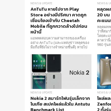
NEWS & UPDATE
NEWS & U
AnTuTu หายไปจาก Play
หลุดผ
Store อย่างมีปริศนา คาดถูก
20 บน 
เชื่อมโยงเข้ากับ Cheetah
คะแนน
Mobile ที่ถูกกวาดล้างไปก่อน
หลุดผลท
หน้านี้
ว่าที่สม
โดยคะแนน
แอพทดสอบความสามารถของเครื่อง
คาดว่านี
อย่าง AnTuTu (และแหล่งข่าวหลุดของ
980 รุ่นล่
มือถือที่ยังไม่วางจำหน่ายชั้นดี) หายไป
จาก Play Store แบบไร้ร่องรอย
NEWS & UPDATE
NEWS & U
Nokia 2 สมาร์ทโฟนรุ่นเล็กจาก
โผล่ผ
โนเกีย สเปคโผล่แล้วใน Antutu
Zenfon
Benchmark List
2 ทั้งร