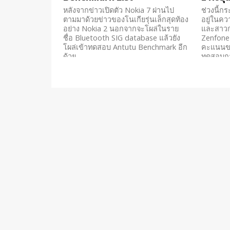
หลังจากข่าวเปิดตัว Nokia 7 ผ่านไป
ช่วงนี้ก
ตามมาด้วยข่าวของโนเกียรุ่นเล็กสุดท้อง
อยู่ในคว
อย่าง Nokia 2 นอกจากจะโผล่ในราย
และสาวกไ
ชื่อ Bluetooth SIG database แล้วยัง
Zenfone 
โผล่เข้าทดสอบ Antutu Benchmark อีก
คะแนนขอ
ด้วย
ทดสอบการ
จากในตร