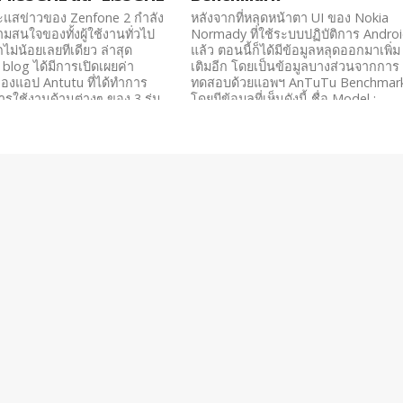
ระแสข่าวของ Zenfone 2 กำลัง
หลังจากที่หลุดหน้าตา UI ของ Nokia
ามสนใจของทั้งผู้ใช้งานทั่วไป
Normady ที่ใช้ระบบปฏิบัติการ Andro
ม่น้อยเลยทีเดียว ล่าสุด
แล้ว ตอนนี้ก็ได้มีข้อมูลหลุดออกมาเพิ่ม
blog ได้มีการเปิดเผยค่า
เติมอีก โดยเป็นข้อมูลบางส่วนจากการ
งแอป Antutu ที่ได้ทำการ
ทดสอบด้วยแอพฯ AnTuTu Benchmar
ใช้งานด้านต่างๆ ของ 3 รุ่น
โดยมีข้อมูลที่เห็นดังนี้ ชื่อ Model :
ะกูล Zenfone
Nokia A110 ระบบปฏิบัติการ Android
4.4.1 KitKat...