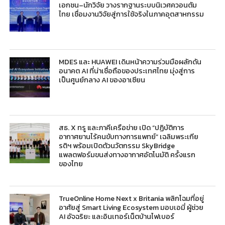
เอกชน–นักวิจัย วางรากฐานระบบนิเวศควอนตัม
ไทย เชื่อมงานวิจัยสู่การใช้จริงในภาคอุตสาหกรรม
MDES และ HUAWEI เดินหน้าความร่วมมือผลักดัน
อนาคต AI ที่น่าเชื่อถือของประเทศไทย มุ่งสู่การ
เป็นศูนย์กลาง AI ของอาเซียน
สธ. X ทรู และภาคีเครือข่าย เปิด “ปฏิบัติการ
อากาศยานไร้คนขับทางการแพทย์” เฉลิมพระเกีย
รติฯ พร้อมเปิดตัวนวัตกรรม SkyBridge
แพลตฟอร์มขนส่งทางอากาศอัตโนมัติ ครั้งแรก
ของไทย
TrueOnline Home Next x Britania พลิกโฉมที่อยู่
อาศัยสู่ Smart Living Ecosystem มอบเอมี่ ผู้ช่วย
AI อัจฉริยะ และอินเทอร์เน็ตบ้านไฟเบอร์