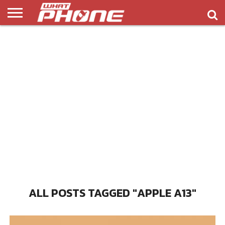
ข่าว
รีวิว
ทิป
แอพ
เกมส์
บทความ
COMPARISON
ติดต่อ
API
&
พลิ
เรา
NEW
ทริค
เคชั่น
ALL POSTS TAGGED "APPLE A13"