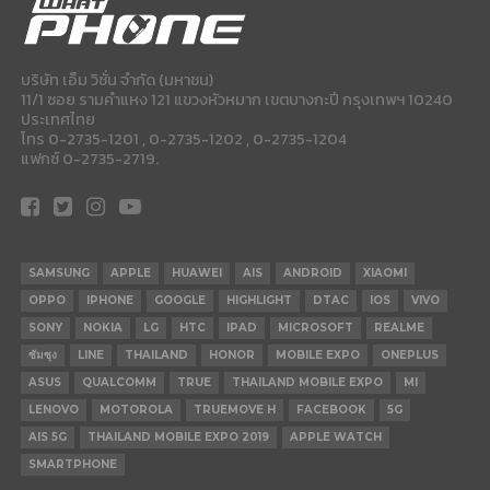
บริษัท เอ็ม วิชั่น จำกัด (มหาชน)
11/1 ซอย รามคำแหง 121 แขวงหัวหมาก เขตบางกะปี กรุงเทพฯ 10240
ประเทศไทย
โทร 0-2735-1201 , 0-2735-1202 , 0-2735-1204
แฟกซ์ 0-2735-2719.
SAMSUNG
APPLE
HUAWEI
AIS
ANDROID
XIAOMI
OPPO
IPHONE
GOOGLE
HIGHLIGHT
DTAC
IOS
VIVO
SONY
NOKIA
LG
HTC
IPAD
MICROSOFT
REALME
ซัมซุง
LINE
THAILAND
HONOR
MOBILE EXPO
ONEPLUS
ASUS
QUALCOMM
TRUE
THAILAND MOBILE EXPO
MI
LENOVO
MOTOROLA
TRUEMOVE H
FACEBOOK
5G
AIS 5G
THAILAND MOBILE EXPO 2019
APPLE WATCH
SMARTPHONE