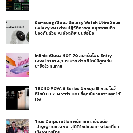
Samsung เปิดตัว Galaxy Watch Ultra2 และ
Galaxy Watch9 ปฏิวัติการดูแลสุขภาพเชิง
ป้องกันด้วย AI อัจฉริยะบนข้อมือ
Infinix เปิดตัว HOT 70 สมาร์ตโฟน Entry-
Level ราคา 4,999 บาท ด้วยดีไซน์มีลูกเล่น
ชาร์จไว ทนทาน
TECNO POVA 8 Series ปักหมุด 15 ก.ค. โชว์
ดีไซน์ D.I.Y. Matrix Dot ที่คุณนิยามความคูลได้
เอง
True Corporation ผนึก ททท. เชื่อมต่อ
“สัญญาณแรง 5G” สู่มิติใหม่ของการท่องเที่ยว
เชิงอาหารไทย