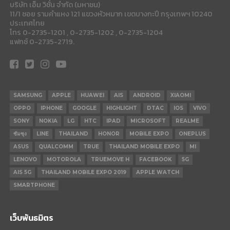
บริษัท เอ็ม วิชั่น จำกัด (มหาชน)
11/1 ซอย รามคำแหง 121 แขวงหัวหมาก เขตบางกะปี กรุงเทพฯ 10240
ประเทศไทย
โทร 0-2735-1201 , 0-2735-1202 , 0-2735-1204
แฟกซ์ 0-2735-2719.
SAMSUNG
APPLE
HUAWEI
AIS
ANDROID
XIAOMI
OPPO
IPHONE
GOOGLE
HIGHLIGHT
DTAC
IOS
VIVO
SONY
NOKIA
LG
HTC
IPAD
MICROSOFT
REALME
ซัมซุง
LINE
THAILAND
HONOR
MOBILE EXPO
ONEPLUS
ASUS
QUALCOMM
TRUE
THAILAND MOBILE EXPO
MI
LENOVO
MOTOROLA
TRUEMOVE H
FACEBOOK
5G
AIS 5G
THAILAND MOBILE EXPO 2019
APPLE WATCH
SMARTPHONE
เว็บพันธมิตร