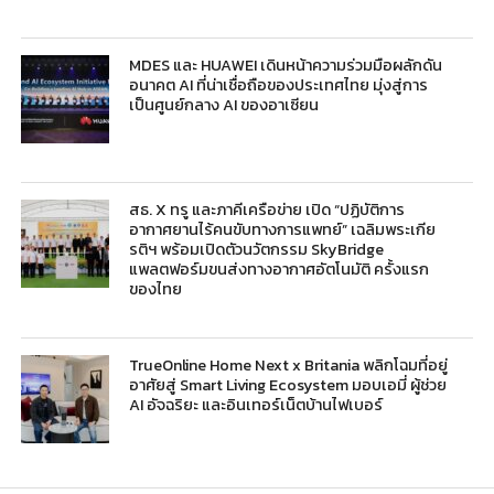
MDES และ HUAWEI เดินหน้าความร่วมมือผลักดัน
อนาคต AI ที่น่าเชื่อถือของประเทศไทย มุ่งสู่การ
เป็นศูนย์กลาง AI ของอาเซียน
สธ. X ทรู และภาคีเครือข่าย เปิด “ปฏิบัติการ
อากาศยานไร้คนขับทางการแพทย์” เฉลิมพระเกีย
รติฯ พร้อมเปิดตัวนวัตกรรม SkyBridge
แพลตฟอร์มขนส่งทางอากาศอัตโนมัติ ครั้งแรก
ของไทย
TrueOnline Home Next x Britania พลิกโฉมที่อยู่
อาศัยสู่ Smart Living Ecosystem มอบเอมี่ ผู้ช่วย
AI อัจฉริยะ และอินเทอร์เน็ตบ้านไฟเบอร์