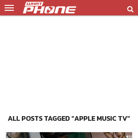
ข่าว
รีวิว
ทิป
แอพ
เกมส์
บทความ
COMPARISON
ติดต่อ
API
&
พลิ
เรา
NEW
ทริค
เคชั่น
ALL POSTS TAGGED "APPLE MUSIC TV"