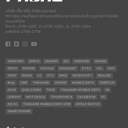
บริษัท เอ็ม วิชั่น จำกัด (มหาชน)
11/1 ซอย รามคำแหง 121 แขวงหัวหมาก เขตบางกะปี กรุงเทพฯ 10240
ประเทศไทย
โทร 0-2735-1201 , 0-2735-1202 , 0-2735-1204
แฟกซ์ 0-2735-2719.
SAMSUNG
APPLE
HUAWEI
AIS
ANDROID
XIAOMI
OPPO
IPHONE
GOOGLE
HIGHLIGHT
DTAC
IOS
VIVO
SONY
NOKIA
LG
HTC
IPAD
MICROSOFT
REALME
ซัมซุง
LINE
THAILAND
HONOR
MOBILE EXPO
ONEPLUS
ASUS
QUALCOMM
TRUE
THAILAND MOBILE EXPO
MI
LENOVO
MOTOROLA
TRUEMOVE H
FACEBOOK
5G
AIS 5G
THAILAND MOBILE EXPO 2019
APPLE WATCH
SMARTPHONE