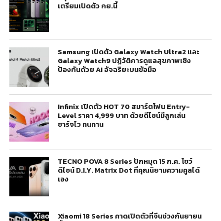
เตรียมเปิดตัว กย.นี้
Samsung เปิดตัว Galaxy Watch Ultra2 และ
Galaxy Watch9 ปฏิวัติการดูแลสุขภาพเชิง
ป้องกันด้วย AI อัจฉริยะบนข้อมือ
Infinix เปิดตัว HOT 70 สมาร์ตโฟน Entry-
Level ราคา 4,999 บาท ด้วยดีไซน์มีลูกเล่น
ชาร์จไว ทนทาน
TECNO POVA 8 Series ปักหมุด 15 ก.ค. โชว์
ดีไซน์ D.I.Y. Matrix Dot ที่คุณนิยามความคูลได้
เอง
Xiaomi 18 Series คาดเปิดตัวที่จีนช่วงกันยายน