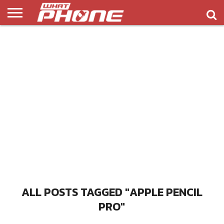
ข่าว
รีวิว
ทิป
แอพ
เกมส์
บทความ
COMPARISON
ติดต่อ
API
&
พลิ
เรา
NEW
ทริค
เคชั่น
ALL POSTS TAGGED "APPLE PENCIL
PRO"