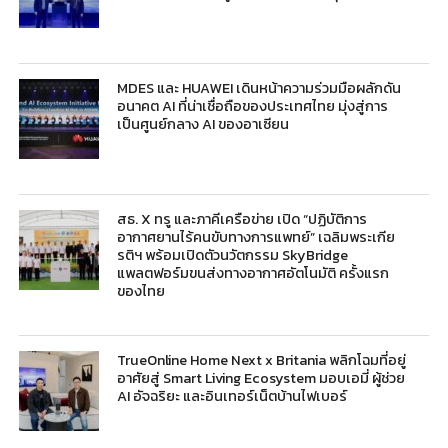
MDES และ HUAWEI เดินหน้าความร่วมมือผลักดัน
อนาคต AI ที่น่าเชื่อถือของประเทศไทย มุ่งสู่การ
เป็นศูนย์กลาง AI ของอาเซียน
สธ. X ทรู และภาคีเครือข่าย เปิด “ปฏิบัติการ
อากาศยานไร้คนขับทางการแพทย์” เฉลิมพระเกีย
รติฯ พร้อมเปิดตัวนวัตกรรม SkyBridge
แพลตฟอร์มขนส่งทางอากาศอัตโนมัติ ครั้งแรก
ของไทย
TrueOnline Home Next x Britania พลิกโฉมที่อยู่
อาศัยสู่ Smart Living Ecosystem มอบเอมี่ ผู้ช่วย
AI อัจฉริยะ และอินเทอร์เน็ตบ้านไฟเบอร์