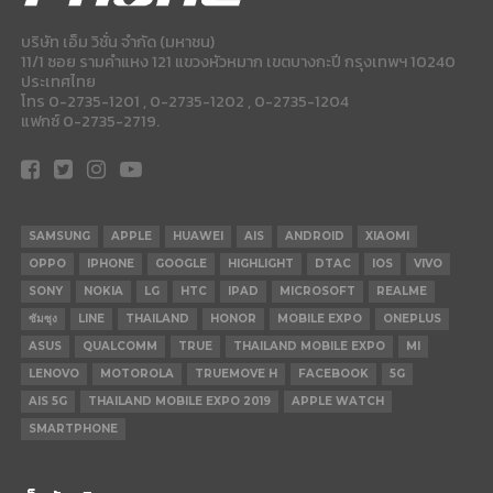
บริษัท เอ็ม วิชั่น จำกัด (มหาชน)
11/1 ซอย รามคำแหง 121 แขวงหัวหมาก เขตบางกะปี กรุงเทพฯ 10240
ประเทศไทย
โทร 0-2735-1201 , 0-2735-1202 , 0-2735-1204
แฟกซ์ 0-2735-2719.
SAMSUNG
APPLE
HUAWEI
AIS
ANDROID
XIAOMI
OPPO
IPHONE
GOOGLE
HIGHLIGHT
DTAC
IOS
VIVO
SONY
NOKIA
LG
HTC
IPAD
MICROSOFT
REALME
ซัมซุง
LINE
THAILAND
HONOR
MOBILE EXPO
ONEPLUS
ASUS
QUALCOMM
TRUE
THAILAND MOBILE EXPO
MI
LENOVO
MOTOROLA
TRUEMOVE H
FACEBOOK
5G
AIS 5G
THAILAND MOBILE EXPO 2019
APPLE WATCH
SMARTPHONE