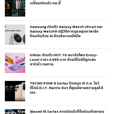
เตรียมเปิดตัว กย.นี้
Samsung เปิดตัว Galaxy Watch Ultra2 และ
Galaxy Watch9 ปฏิวัติการดูแลสุขภาพเชิง
ป้องกันด้วย AI อัจฉริยะบนข้อมือ
Infinix เปิดตัว HOT 70 สมาร์ตโฟน Entry-
Level ราคา 4,999 บาท ด้วยดีไซน์มีลูกเล่น
ชาร์จไว ทนทาน
TECNO POVA 8 Series ปักหมุด 15 ก.ค. โชว์
ดีไซน์ D.I.Y. Matrix Dot ที่คุณนิยามความคูลได้
เอง
Xiaomi 18 Series คาดเปิดตัวที่จีนช่วงกันยายน