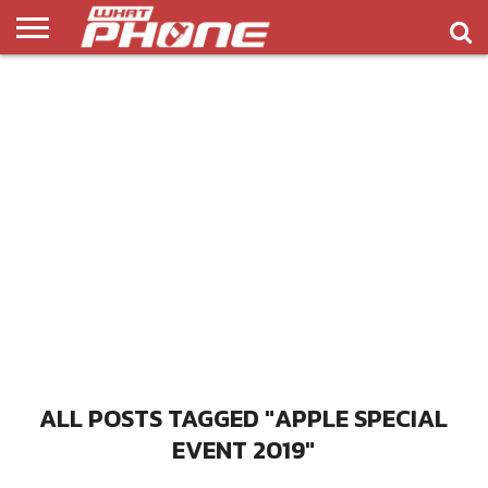
ข่าว
รีวิว
ทิป
แอพ
เกมส์
บทความ
COMPARISON
ติดต่อ
API
&
พลิ
เรา
NEW
ทริค
เคชั่น
ALL POSTS TAGGED "APPLE SPECIAL
EVENT 2019"