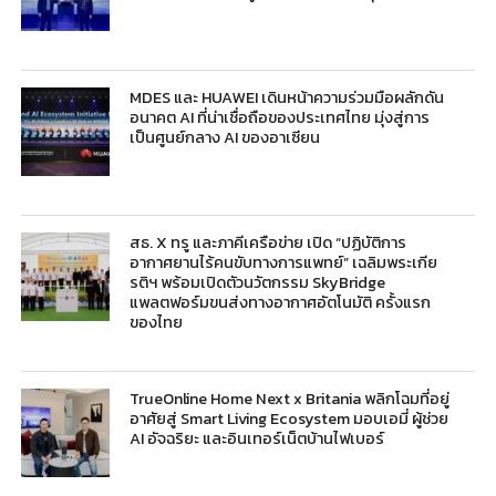
MDES และ HUAWEI เดินหน้าความร่วมมือผลักดัน
อนาคต AI ที่น่าเชื่อถือของประเทศไทย มุ่งสู่การ
เป็นศูนย์กลาง AI ของอาเซียน
สธ. X ทรู และภาคีเครือข่าย เปิด “ปฏิบัติการ
อากาศยานไร้คนขับทางการแพทย์” เฉลิมพระเกีย
รติฯ พร้อมเปิดตัวนวัตกรรม SkyBridge
แพลตฟอร์มขนส่งทางอากาศอัตโนมัติ ครั้งแรก
ของไทย
TrueOnline Home Next x Britania พลิกโฉมที่อยู่
อาศัยสู่ Smart Living Ecosystem มอบเอมี่ ผู้ช่วย
AI อัจฉริยะ และอินเทอร์เน็ตบ้านไฟเบอร์