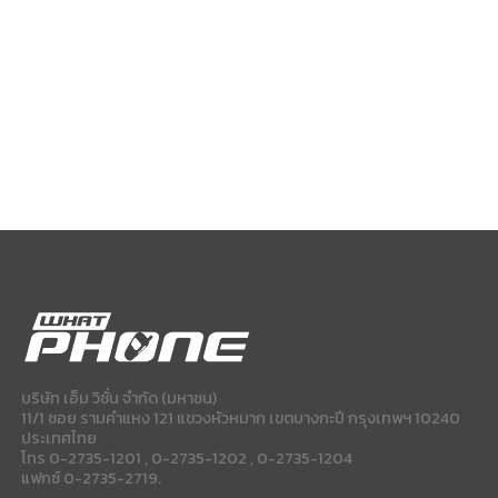
บริษัท เอ็ม วิชั่น จำกัด (มหาชน)
11/1 ซอย รามคำแหง 121 แขวงหัวหมาก เขตบางกะปี กรุงเทพฯ 10240
ประเทศไทย
โทร 0-2735-1201 , 0-2735-1202 , 0-2735-1204
แฟกซ์ 0-2735-2719.