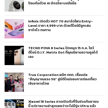
ป้องกันด้วย AI อัจฉริยะบนข้อมือ
Infinix เปิดตัว HOT 70 สมาร์ตโฟน Entry-
Level ราคา 4,999 บาท ด้วยดีไซน์มีลูกเล่น
ชาร์จไว ทนทาน
TECNO POVA 8 Series ปักหมุด 15 ก.ค. โชว์
ดีไซน์ D.I.Y. Matrix Dot ที่คุณนิยามความคูลได้
เอง
True Corporation ผนึก ททท. เชื่อมต่อ
“สัญญาณแรง 5G” สู่มิติใหม่ของการท่องเที่ยว
เชิงอาหารไทย
Xiaomi 18 Series คาดเปิดตัวที่จีนช่วงกันยายน
นี้ แต่รายงานล่าสุดเผยว่าจะไม่มีรุ่น Ultra แล้ว