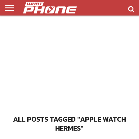
ข่าว
รีวิว
ทิป
แอพ
เกมส์
บทความ
COMPARISON
ติดต่อ
API
&
พลิ
เรา
NEW
ทริค
เคชั่น
ALL POSTS TAGGED "APPLE WATCH
HERMES"