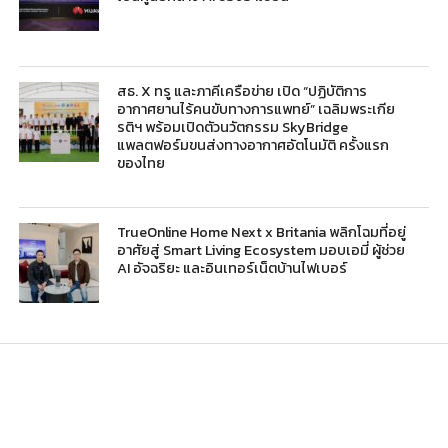
สธ. X ทรู และภาคีเครือข่าย เปิด “ปฏิบัติการ
อากาศยานไร้คนขับทางการแพทย์” เฉลิมพระเกีย
รติฯ พร้อมเปิดตัวนวัตกรรม SkyBridge
แพลตฟอร์มขนส่งทางอากาศอัตโนมัติ ครั้งแรก
ของไทย
TrueOnline Home Next x Britania พลิกโฉมที่อยู่
อาศัยสู่ Smart Living Ecosystem มอบเอมี่ ผู้ช่วย
AI อัจฉริยะ และอินเทอร์เน็ตบ้านไฟเบอร์