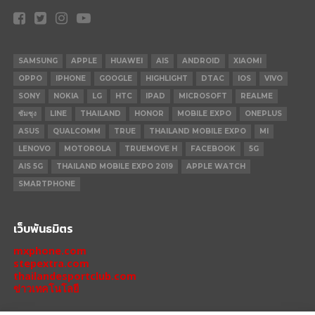
SAMSUNG
APPLE
HUAWEI
AIS
ANDROID
XIAOMI
OPPO
IPHONE
GOOGLE
HIGHLIGHT
DTAC
IOS
VIVO
SONY
NOKIA
LG
HTC
IPAD
MICROSOFT
REALME
ซัมซุง
LINE
THAILAND
HONOR
MOBILE EXPO
ONEPLUS
ASUS
QUALCOMM
TRUE
THAILAND MOBILE EXPO
MI
LENOVO
MOTOROLA
TRUEMOVE H
FACEBOOK
5G
AIS 5G
THAILAND MOBILE EXPO 2019
APPLE WATCH
SMARTPHONE
เว็บพันธมิตร
mxphone.com
stepextra.com
thailandesportclub.com
ข่าวเทคโนโลยี