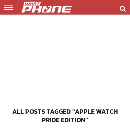
ข่าว
รีวิว
ทิป
แอพ
เกมส์
บทความ
COMPARISON
ติดต่อ
API
&
พลิ
เรา
NEW
ทริค
เคชั่น
ALL POSTS TAGGED "APPLE WATCH
PRIDE EDITION"