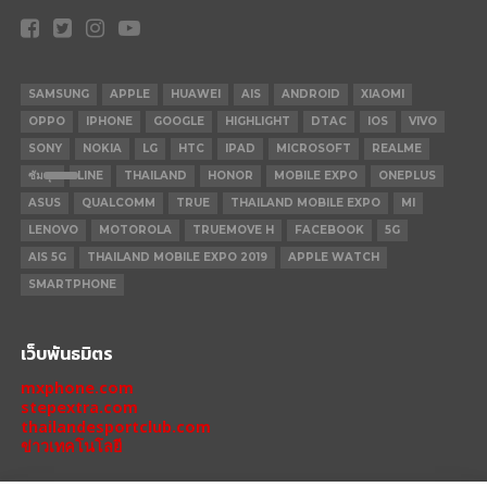
SAMSUNG
APPLE
HUAWEI
AIS
ANDROID
XIAOMI
OPPO
IPHONE
GOOGLE
HIGHLIGHT
DTAC
IOS
VIVO
SONY
NOKIA
LG
HTC
IPAD
MICROSOFT
REALME
ซัมซุง
LINE
THAILAND
HONOR
MOBILE EXPO
ONEPLUS
ASUS
QUALCOMM
TRUE
THAILAND MOBILE EXPO
MI
LENOVO
MOTOROLA
TRUEMOVE H
FACEBOOK
5G
AIS 5G
THAILAND MOBILE EXPO 2019
APPLE WATCH
SMARTPHONE
เว็บพันธมิตร
mxphone.com
stepextra.com
thailandesportclub.com
ข่าวเทคโนโลยี