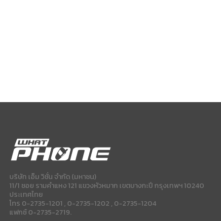
บริษัท เอ็ม วิชั่น จำกัด (มหาชน)
11/1 ซอย รามคำแหง 121 แขวงหัวหมาก เขตบางกะปี กรุงเทพฯ 10240
ประเทศไทย
โทร 0-2735-1201 , 0-2735-1202 , 0-2735-1204
แฟกซ์ 0-2735-2719.