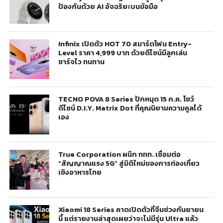
ป้องกันด้วย AI อัจฉริยะบนข้อมือ
Infinix เปิดตัว HOT 70 สมาร์ตโฟน Entry-
Level ราคา 4,999 บาท ด้วยดีไซน์มีลูกเล่น
ชาร์จไว ทนทาน
TECNO POVA 8 Series ปักหมุด 15 ก.ค. โชว์
ดีไซน์ D.I.Y. Matrix Dot ที่คุณนิยามความคูลได้
เอง
True Corporation ผนึก ททท. เชื่อมต่อ
“สัญญาณแรง 5G” สู่มิติใหม่ของการท่องเที่ยว
เชิงอาหารไทย
Xiaomi 18 Series คาดเปิดตัวที่จีนช่วงกันยายน
นี้ แต่รายงานล่าสุดเผยว่าจะไม่มีรุ่น Ultra แล้ว