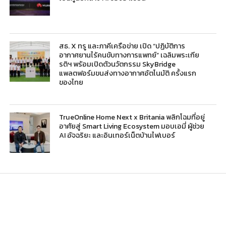
สธ. X ทรู และภาคีเครือข่าย เปิด “ปฏิบัติการ
อากาศยานไร้คนขับทางการแพทย์” เฉลิมพระเกีย
รติฯ พร้อมเปิดตัวนวัตกรรม SkyBridge
แพลตฟอร์มขนส่งทางอากาศอัตโนมัติ ครั้งแรก
ของไทย
TrueOnline Home Next x Britania พลิกโฉมที่อยู่
อาศัยสู่ Smart Living Ecosystem มอบเอมี่ ผู้ช่วย
AI อัจฉริยะ และอินเทอร์เน็ตบ้านไฟเบอร์