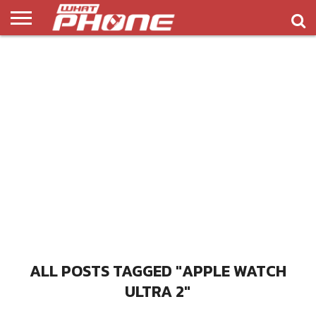
ข่าว
รีวิว
ทิป
แอพ
เกมส์
บทความ
COMPARISON
ติดต่อ
API
&
พลิ
เรา
NEW
ทริค
เคชั่น
ALL POSTS TAGGED "APPLE WATCH
ULTRA 2"