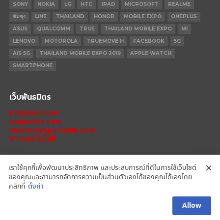
SONY
NOKIA
LG
HTC
IPAD
MICROSOFT
REALME
ซัมซุง
LINE
THAILAND
HONOR
MOBILE EXPO
ONEPLUS
ASUS
QUALCOMM
TRUE
THAILAND MOBILE EXPO
MI
LENOVO
MOTOROLA
TRUEMOVE H
FACEBOOK
5G
AIS 5G
THAILAND MOBILE EXPO 2019
APPLE WATCH
SMARTPHONE
เว็บพันธมิตร
mxphone.com
stepextra.com
thailandesportclub.com
ข่าวเทคโนโลยี
เราใช้คุกกี้เพื่อพัฒนาประสิทธิภาพ และประสบการณ์ที่ดีในการใช้เว็บไซต์
ของคุณและสามารถจัดการความเป็นส่วนตัวเองได้ของคุณได้เองโดย
IPHONE 14 PRO
IPHONE 14
IPHONE 11 PRO
IPHONE 11
XIAOMI
คลิกที่
ตั้งค่า
OPPO
HONOR
MOTOROLA
REALME
REDMI
Allow