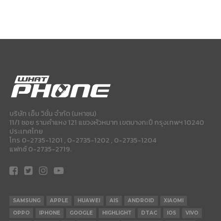
บริษัท เอ็ม วิชั่น จำกัด (มหาชน)
11/1 ซอย รามคำแหง 121 แขวงหัวหมาก เขตบางกะปี กรุงเทพฯ 10240
ประเทศไทย
โทร 0-2735-1201 , 0-2735-1202 , 0-2735-1204
แฟกซ์ 0-2735-2719.
SAMSUNG
APPLE
HUAWEI
AIS
ANDROID
XIAOMI
OPPO
IPHONE
GOOGLE
HIGHLIGHT
DTAC
IOS
VIVO