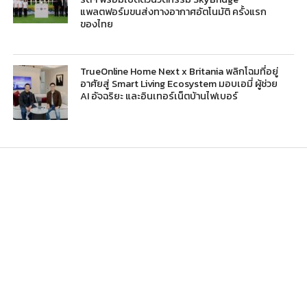
แพลตฟอร์มขนส่งทางอากาศอัตโนมัติ ครั้งแรก
ของไทย
TrueOnline Home Next x Britania พลิกโฉมที่อยู่
อาศัยสู่ Smart Living Ecosystem มอบเอมี่ ผู้ช่วย
AI อัจฉริยะ และอินเทอร์เน็ตบ้านไฟเบอร์