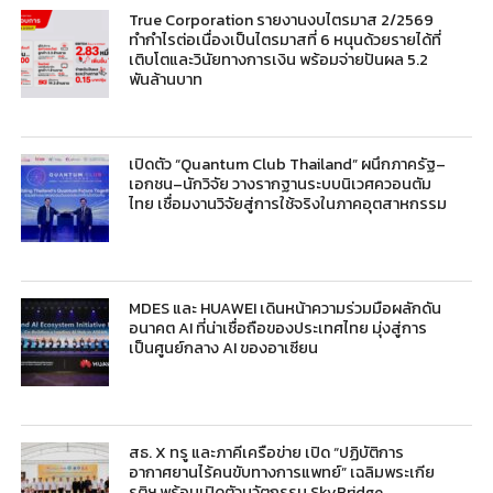
True Corporation รายงานงบไตรมาส 2/2569
ทำกำไรต่อเนื่องเป็นไตรมาสที่ 6 หนุนด้วยรายได้ที่
เติบโตและวินัยทางการเงิน พร้อมจ่ายปันผล 5.2
พันล้านบาท
เปิดตัว “Quantum Club Thailand” ผนึกภาครัฐ–
เอกชน–นักวิจัย วางรากฐานระบบนิเวศควอนตัม
ไทย เชื่อมงานวิจัยสู่การใช้จริงในภาคอุตสาหกรรม
MDES และ HUAWEI เดินหน้าความร่วมมือผลักดัน
อนาคต AI ที่น่าเชื่อถือของประเทศไทย มุ่งสู่การ
เป็นศูนย์กลาง AI ของอาเซียน
สธ. X ทรู และภาคีเครือข่าย เปิด “ปฏิบัติการ
อากาศยานไร้คนขับทางการแพทย์” เฉลิมพระเกีย
รติฯ พร้อมเปิดตัวนวัตกรรม SkyBridge