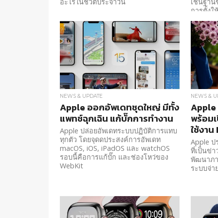
อะไรในชีวิตประจำวัน
เช่นฐานข
การตั้งให
NEWS & UPDATE
NEWS & U
Apple ออกอัพเดทชุดใหญ่ มีทั้ง
Apple 
แพทช์ฉุกเฉิน แก้บั๊กการทำงาน
พร้อมเ
ใช้งาน 
Apple ปล่อยอัพเดทระบบปฏิบัติการแทบ
ทุกตัว โดยจุดดประสงค์การอัพเดท
Apple ป
macOS, iOS, iPadOS และ watchOS
ที่เป็นข่
รอบนี้คือการแก้บั๊ก และช่องโหว่ของ
พัฒนาภาย
WebKit
ระบบจ่าย