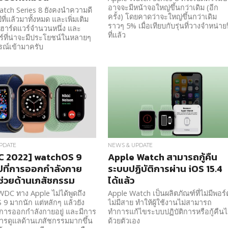
อาจจะมีหน้าจอใหญ่ขึ้นกว่าเดิม (อีก
tch Series 8 ยังคงนำความดี
ครั้ง) โดยคาดว่าจะใหญ่ขึ้นกว่าเดิม
ี่แล้วมาทั้งหมด และเพิ่มเติม
ราวๆ 5% เมื่อเทียบกับรุ่นที่วางจำหน่าย
ั้งฮาร์ดแวร์จำนวนหนึ่ง และ
ที่แล้ว
์ที่น่าจะมีประโยชน์ในหลายๆ
ณ์เข้ามาครับ
PDATE
NEWS & UPDATE
 2022] watchOS 9
Apple Watch สามารถกู้คืน
ปที่การออกกำลังกาย
ระบบปฏิบัติการผ่าน iOS 15.4
ช่วยด้านเภสัชกรรม
ได้แล้ว
WDC ทาง Apple ไม่ได้พูดถึง
Apple Watch เป็นผลิตภัณฑ์ที่ไม่มีพอร์
9 มากนัก แต่หลักๆ แล้วยัง
ไม่มีสาย ทำให้ผู้ใช้งานไม่สามารถ
การออกกำลังกายอยู่ และมีการ
ทำการแก้ไขระบบปฏิบัติการหรือกู้คืนไ
มการดูแลด้านเภสัชกรรมมากขึ้น
ด้วยตัวเอง