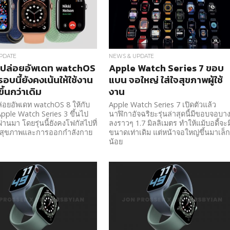
PDATE
NEWS & UPDATE
 ปล่อยอัพเดท watchOS
Apple Watch Series 7 ขอบ
รอบนี้ยังคงเน้นให้ใช้งาน
แบน จอใหญ่ ใส่ใจสุขภาพผู้ใช้
ึ้นกว่าเดิม
งาน
่อยอัพเดท watchOS 8 ให้กับ
Apple Watch Series 7 เปิดตัวแล้ว
pple Watch Series 3 ขึ้นไป
นาฬิกาอัจฉริยะรุ่นล่าสุดนี้มีขอบจอบา
ี่ผ่านมา โดยรุ่นนี้ยังคงโฟกัสไปที่
ลงราวๆ 1.7 มิลลิเมตร ทำให้แม้บอดี้จะม
องสุขภาพและการออกกำลังกาย
ขนาดเท่าเดิม แต่หน้าจอใหญ่ขึ้นมาเล็
น้อย