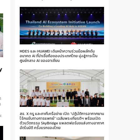
MDES และ HUAWEI เดินหน้าความร่วมมือผลักดัน
อนาคต AI ที่น่าเชื่อถือของประเทศไทย มุ่งสู่การเป็น
ศูนย์กลาง AI ของอาเซียน
y
า
ก
สธ. X ทรู และภาคีเครือข่าย เปิด “ปฏิบัติการอากาศยาน
ะ
ไร้คนขับทางการแพทย์” เฉลิมพระเกียรติฯ พร้อมเปิด
ตัวนวัตกรรม SkyBridge แพลตฟอร์มขนส่งทางอากาศ
อัตโนมัติ ครั้งแรกของไทย