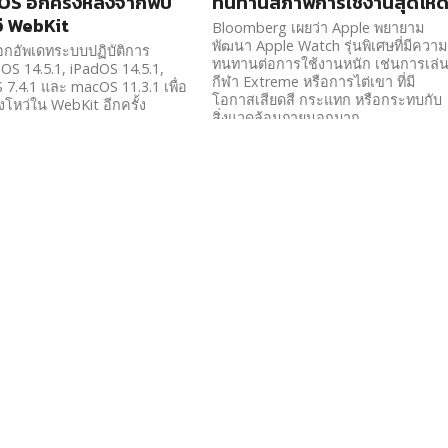
S อีกครั้งหลังจากพบ
ทนทานสภาพการใช้งานสุดโห
ว่ WebKit
Bloomberg เผยว่า Apple พยายาม
พัฒนา Apple Watch รุ่นพิเศษที่มีความ
อกอัพเดทระบบปฏิบัติการ
ทนทานต่อการใช้งานหนัก เช่นการเล่
 iOS 14.5.1, iPadOS 14.5.1,
กีฬา Extreme หรือการไต่เขา ที่มี
7.4.1 และ macOS 11.3.1 เพื่อ
โอกาสเสียดสี กระแทก หรือกระทบกับ
งโหว่ใน WebKit อีกครั้ง
สิ่งแวดล้อมภายนอกมาก