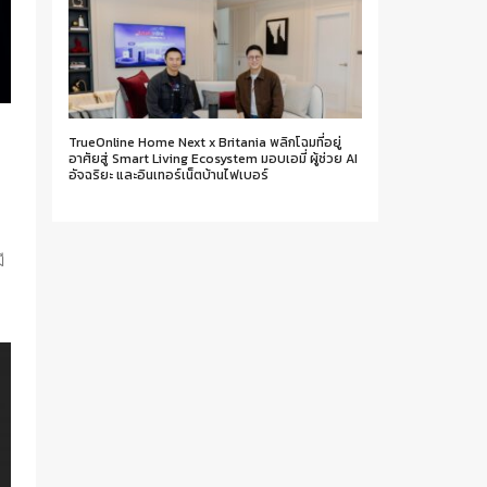
TrueOnline Home Next x Britania พลิกโฉมที่อยู่
อาศัยสู่ Smart Living Ecosystem มอบเอมี่ ผู้ช่วย AI
อัจฉริยะ และอินเทอร์เน็ตบ้านไฟเบอร์
ง
ี
ก