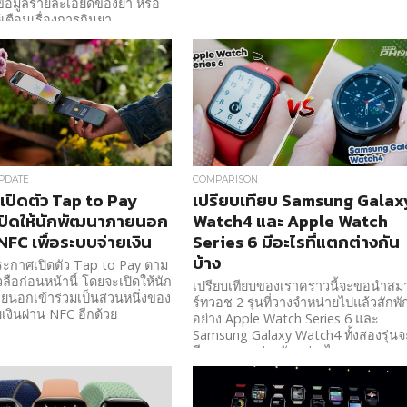
้อมูลรายละเอียดของยา หรือ
้เตือนเรื่องการกินยา
PDATE
COMPARISON
เปิดตัว Tap to Pay
เปรียบเทียบ Samsung Galax
ปิดให้นักพัฒนาภายนอก
Watch4 และ Apple Watch
NFC เพื่อระบบจ่ายเงิน
Series 6 มีอะไรที่แตกต่างกัน
บ้าง
ระกาศเปิดตัว Tap to Pay ตาม
าวลือก่อนหน้านี้ โดยจะเปิดให้นัก
เปรียบเทียบของเราคราวนี้จะขอนำสม
นอกเข้าร่วมเป็นส่วนหนึ่งของ
ร์ทวอช 2 รุ่นที่วางจำหน่ายไปแล้วสักพั
เงินผ่าน NFC อีกด้วย
อย่าง Apple Watch Series 6 และ
Samsung Galaxy Watch4 ทั้งสองรุ่นจ
มีความแตกต่างกันอย่างไร