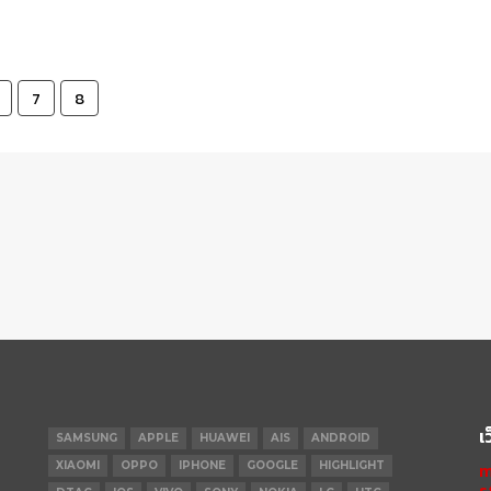
7
8
เ
SAMSUNG
APPLE
HUAWEI
AIS
ANDROID
XIAOMI
OPPO
IPHONE
GOOGLE
HIGHLIGHT
m
s