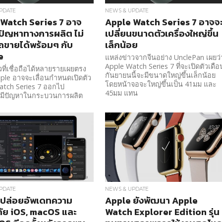
PDATE
NEWS & UPDATE
Watch Series 7 อาจ
Apple Watch Series 7 อาจจ
ัญหาทางการผลิต ไม่
เปลี่ยนขนาดตัวเครื่องใหญ่ขึ้น
ขายได้พร้อมๆ กับ
เล็กน้อย
e
แหล่งข่าวจากจีนอย่าง UnclePan เผยว่
Apple Watch Series 7 ที่จะเปิดตัวเดือ
วที่เชื่อถือได้หลายรายเผยตรง
กันยายนนี้จะมีขนาดใหญ่ขึ้นเล็กน้อย
pple อาจจะเลื่อนกำหนดเปิดตัว
โดยหน้าจอจะใหญ่ขึ้นเป็น 41มม และ
atch Series 7 ออกไป
45มม แทน
ากมีปัญหาในกระบวนการผลิต
PDATE
NEWS & UPDATE
 ปล่อยอัพเดทความ
Apple ยังพัฒนา Apple
ัย iOS, macOS และ
Watch Explorer Edition รุ่น