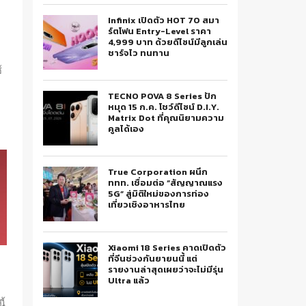
Infinix เปิดตัว HOT 70 สมา
ร์ตโฟน Entry-Level ราคา
4,999 บาท ด้วยดีไซน์มีลูกเล่น
ชาร์จไว ทนทาน
็
์
TECNO POVA 8 Series ปัก
หมุด 15 ก.ค. โชว์ดีไซน์ D.I.Y.
Matrix Dot ที่คุณนิยามความ
คูลได้เอง
True Corporation ผนึก
ททท. เชื่อมต่อ “สัญญาณแรง
5G” สู่มิติใหม่ของการท่อง
เที่ยวเชิงอาหารไทย
Xiaomi 18 Series คาดเปิดตัว
ที่จีนช่วงกันยายนนี้ แต่
รายงานล่าสุดเผยว่าจะไม่มีรุ่น
Ultra แล้ว
ี้