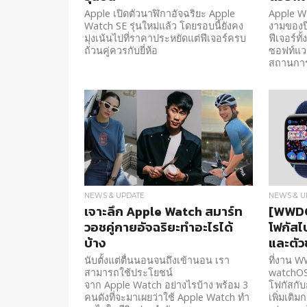
Apple เปิดตัวนาฬิกาอัจฉริยะ Apple
Apple Wa
Watch SE รุ่นใหม่แล้ว โดยรอบนี้ยังคง
งามของปีท
มุ่งเน้นไปที่ราคาประหยัดแต่ฟีเจอร์ครบ
ฟีเจอร์ท
ถ้วนคู่ควรกับยี่ห้อ
ซอฟท์แวร
สถานการ
NEWS & UPDATE
NEWS & U
เจาะลึก Apple Watch สมาร์ท
[WWDC
วอชคู่กายอัจฉริยะทำอะไรได้
โฟกัสไ
บ้าง
และตัว
นับตั้งแต่ตื่นนอนจนถึงเข้านอน เรา
ที่งาน W
สามารถใช้ประโยชน์
watchOS 
จาก Apple Watch อย่างไรบ้าง พร้อม 3
โฟกัสกับ
คนดังที่จะมาเผยว่าใช้ Apple Watch ทำ
เพิ่มเติ