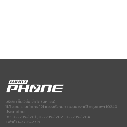
บริษัท เอ็ม วิชั่น จำกัด (มหาชน)
11/1 ซอย รามคำแหง 121 แขวงหัวหมาก เขตบางกะปี กรุงเทพฯ 10240
ประเทศไทย
โทร 0-2735-1201 , 0-2735-1202 , 0-2735-1204
แฟกซ์ 0-2735-2719.