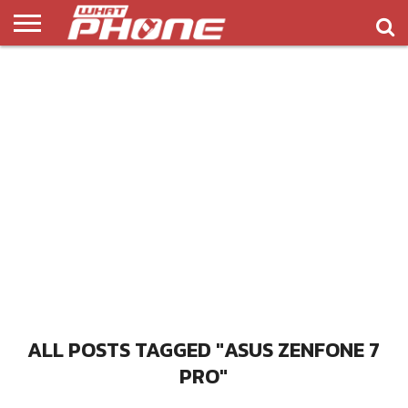
ข่าว
รีวิว
ทิป
แอพ
เกมส์
บทความ
COMPARISON
ติดต่อ
API
&
พลิ
เรา
NEW
ทริค
เคชั่น
ALL POSTS TAGGED "ASUS ZENFONE 7
PRO"