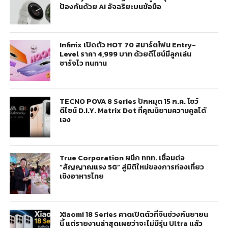
ป้องกันด้วย AI อัจฉริยะบนข้อมือ
Infinix เปิดตัว HOT 70 สมาร์ตโฟน Entry-
Level ราคา 4,999 บาท ด้วยดีไซน์มีลูกเล่น
ชาร์จไว ทนทาน
TECNO POVA 8 Series ปักหมุด 15 ก.ค. โชว์
ดีไซน์ D.I.Y. Matrix Dot ที่คุณนิยามความคูลได้
เอง
True Corporation ผนึก ททท. เชื่อมต่อ
“สัญญาณแรง 5G” สู่มิติใหม่ของการท่องเที่ยว
เชิงอาหารไทย
Xiaomi 18 Series คาดเปิดตัวที่จีนช่วงกันยายน
นี้ แต่รายงานล่าสุดเผยว่าจะไม่มีรุ่น Ultra แล้ว