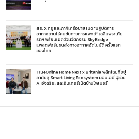
สธ. X ทรู และภาคีเครือข่าย เปิด “ปฏิบัติการ
อากาศยานไร้คนขับทางการแพทย์” เฉลิมพระเกีย
รติฯ พร้อมเปิดตัวนวัตกรรม SkyBridge
แพลตฟอร์มขนส่งทางอากาศอัตโนมัติ ครั้งแรก
ของไทย
TrueOnline Home Next x Britania พลิกโฉมที่อยู่
อาศัยสู่ Smart Living Ecosystem มอบเอมี่ ผู้ช่วย
AI อัจฉริยะ และอินเทอร์เน็ตบ้านไฟเบอร์