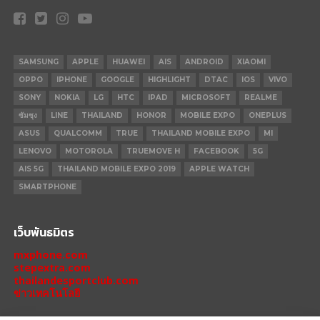
SAMSUNG
APPLE
HUAWEI
AIS
ANDROID
XIAOMI
OPPO
IPHONE
GOOGLE
HIGHLIGHT
DTAC
IOS
VIVO
SONY
NOKIA
LG
HTC
IPAD
MICROSOFT
REALME
ซัมซุง
LINE
THAILAND
HONOR
MOBILE EXPO
ONEPLUS
ASUS
QUALCOMM
TRUE
THAILAND MOBILE EXPO
MI
LENOVO
MOTOROLA
TRUEMOVE H
FACEBOOK
5G
AIS 5G
THAILAND MOBILE EXPO 2019
APPLE WATCH
SMARTPHONE
เว็บพันธมิตร
mxphone.com
stepextra.com
thailandesportclub.com
ข่าวเทคโนโลยี