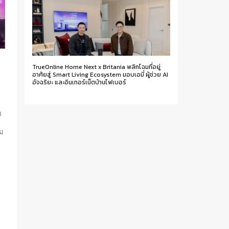
TrueOnline Home Next x Britania พลิกโฉมที่อยู่
อาศัยสู่ Smart Living Ecosystem มอบเอมี่ ผู้ช่วย AI
อัจฉริยะ และอินเทอร์เน็ตบ้านไฟเบอร์
า
ม