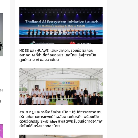
MDES และ HUAWEI เดินหน้าความร่วมมือผลักดัน
อนาคต AI ที่น่าเชื่อถือของประเทศไทย มุ่งสู่การเป็น
ศูนย์กลาง AI ของอาเซียน
d
าม
น
สธ. X ทรู และภาคีเครือข่าย เปิด “ปฏิบัติการอากาศยาน
ไร้คนขับทางการแพทย์” เฉลิมพระเกียรติฯ พร้อมเปิด
ตัวนวัตกรรม SkyBridge แพลตฟอร์มขนส่งทางอากาศ
อัตโนมัติ ครั้งแรกของไทย