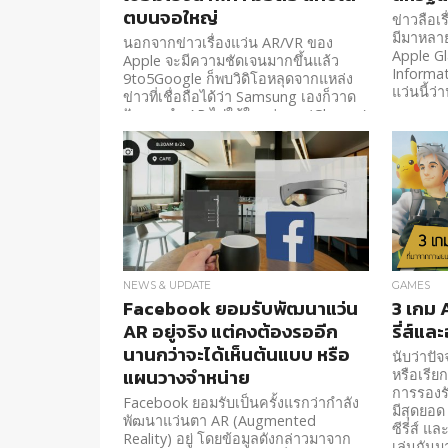
ตบนจอใหญ่
ข่าวลือเ
มีมาหลาย
นอกจากข่าวเรื่องแว่น AR/VR ของ
Apple Gl
Apple จะมีความชัดเจนมากขึ้นแล้ว
Informati
9to5Google ก็พบวิดิโอหลุดจากแหล่ง
แว่นนี้ว
ข่าวที่เชื่อถือได้ว่า Samsung เองก็วาด
ฝันการนำ AR ไปใช้ในแว่นตา (Glasses)
ด้วยเช่นกัน
NEWS & UPDATE
GAMES
Facebook ยอมรับพัฒนาแว่น
3 เกม 
AR อยู่จริง แต่คงต้องรออีก
รี่ส์และ
นานกว่าจะได้เห็นต้นแบบ หรือ
นับว่าปั
แผนวางจำหน่าย
หรือเรียก
การรองรั
Facebook ยอมรับเป็นครั้งแรกว่ากำลัง
มีสุดยอด
พัฒนาแว่นตา AR (Augmented
ซีรี่ส์ แล
Reality) อยู่ โดยข้อมูลดังกล่าวมาจาก
เล่นกัน