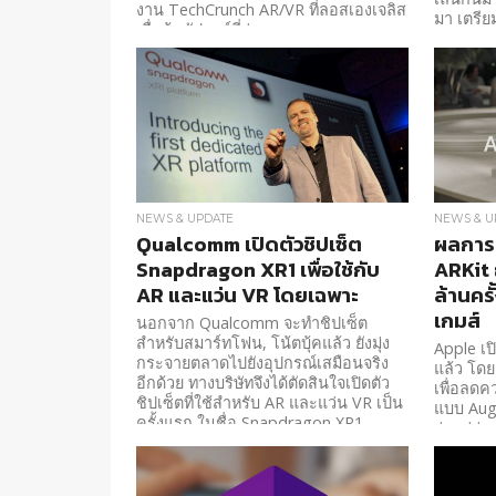
งาน TechCrunch AR/VR ที่ลอสเองเจลิส
มา เตรีย
เมื่อต้นสัปดาห์ที่ผ่านมา
NEWS & UPDATE
NEWS & U
Qualcomm เปิดตัวชิปเซ็ต
ผลการศ
Snapdragon XR1 เพื่อใช้กับ
ARKit 
AR และแว่น VR โดยเฉพาะ
ล้านครั
เกมส์
นอกจาก Qualcomm จะทำชิปเซ็ต
สำหรับสมาร์ทโฟน, โน้ตบุ้คแล้ว ยังมุ่ง
Apple เป
กระจายตลาดไปยังอุปกรณ์เสมือนจริง
แล้ว โดย
อีกด้วย ทางบริษัทจึงได้ตัดสินใจเปิดตัว
เพื่อลด
ชิปเซ็ตที่ใช้สำหรับ AR และแว่น VR เป็น
แบบ Aug
ครั้งแรก ในชื่อ Snapdragon XR1
ว่าแต่ผ่า
ยังไงกันบ