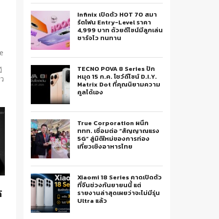
Infinix เปิดตัว HOT 70 สมา
ร์ตโฟน Entry-Level ราคา
4,999 บาท ด้วยดีไซน์มีลูกเล่น
ชาร์จไว ทนทาน
le
TECNO POVA 8 Series ปัก
ี
หมุด 15 ก.ค. โชว์ดีไซน์ D.I.Y.
าว
Matrix Dot ที่คุณนิยามความ
คูลได้เอง
True Corporation ผนึก
ททท. เชื่อมต่อ “สัญญาณแรง
5G” สู่มิติใหม่ของการท่อง
เที่ยวเชิงอาหารไทย
Xiaomi 18 Series คาดเปิดตัว
ที่จีนช่วงกันยายนนี้ แต่
้
รายงานล่าสุดเผยว่าจะไม่มีรุ่น
Ultra แล้ว