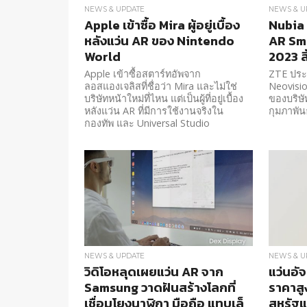
NEWS & UPDATE
NEWS & U
Apple เข้าซื้อ Mira ผู้อยู่เบื้อง
Nubia 
หลังแว่น AR ของ Nintendo
AR Sma
World
2023 สิ
Apple เข้าซื้อสตาร์ทอัพจาก
ZTE ประก
ลอสแองเจลิสที่ชื่อว่า Mira และไม่ใช่
Neovisio
บริษัทหน้าใหม่ที่ไหน แต่เป็นผู้ที่อยู่เบื้อง
ของบริษั
หลังแว่น AR ที่มีการใช้งานจริงใน
กุมภาพันธ์
กองทัพ และ Universal Studio
NEWS & UPDATE
NEWS & U
วิดิโอหลุดเผยแว่น AR จาก
แว่นอั
Samsung วาดฝันสร้างโลกที่
ราคาสู
เชื่อมโยงนาฬิกา มือถือ แทบเล็
สหรัฐแ