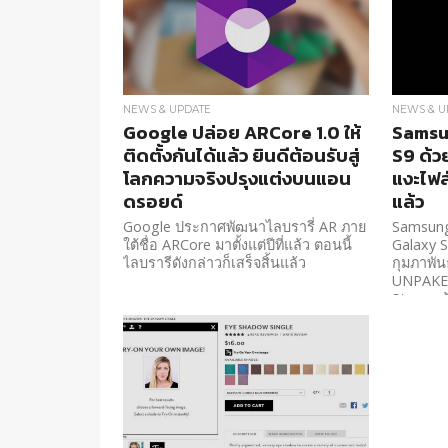
NEWS & UPDATE
NEWS & U
Google ปล่อย ARCore 1.0 ให้
Samsun
ติดตั้งกันได้แล้ว ยินดีต้อนรับสู่
S9 ด้ว
โลกความจริงปรุงแต่งบนแอน
แงะไฟล
ดรอยด์
แล้ว
Google ประกาศพัฒนาไลบรารี่ AR ภาย
Samsung
ใต้ชื่อ ARCore มาตั้งแต่ปีที่แล้ว ตอนนี้
Galaxy S
ไลบรารีดังกล่าวก็เสร็จสิ้นแล้ว
กุมภาพันธ
UNPAKED
Store แล