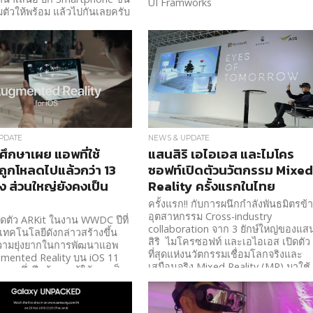
UI Framworks
มตัวให้พร้อม แล้วไปกันเลยครับ
PDATE
NEWS & UPDATE
ึกษาเผย แอพที่ใช้
แสนสิริ เอไอเอส และไมโคร
ถูกโหลดไปแล้วกว่า 13
ซอฟท์เปิดตัวนวัตกรรม Mixe
้ง ส่วนใหญ่ยังคงเป็น
Reality ครั้งแรกในไทย
ครั้งแรก!! กับการผนึกกำลังพันธมิตรข้
อุตสาหกรรม Cross-industry
ิดตัว ARKit ในงาน WWDC ปีที่
collaboration จาก 3 ยักษ์ใหญ่ของแส
เทคโนโลยีดังกล่าวสร้างขึ้น
สิริ ไมโครซอฟท์ และเอไอเอส เปิดตัว
ความยุ่งยากในการพัฒนาแอพ
ที่สุดแห่งนวัตกรรมเชื่อมโลกจริงและ
mented Reality บน iOS 11
เสมือนจริง Mixed Reality (MR) มาใช้
นมาครึ่งปีแล้วยอดผู้ใช้งานเป็น
ในแวดวงอสังหาฯ เป็นครั้งแรกของ
้าง
ประเทศไทย ที่แรกในโลก!