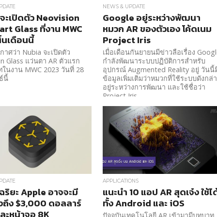
PDATE
NEWS & UPDATE
จะเปิดตัว Neovision
Google อยู่ระหว่างพัฒนา
rt Glass ที่งาน MWC
หมวก AR ของตัวเอง โค้ดเนม
้นเดือนนี้
Project Iris
าศว่า Nubia จะเปิดตัว
เมื่อเดือนกันยายนมีข่าวลือเรื่อง Goog
n Glass แว่นตา AR ตัวแรก
กำลังพัฒนาระบบปฏิบัติการสำหรับ
ทในงาน MWC 2023 วันที่ 28
อุปกรณ์ Augmented Reality อยู่ วันนี้ม
นี้
ข้อมูลเพิ่มเติมว่าหมวกที่ใช้ระบบดังกล่
อยู่ระหว่างการพัฒนา และใช้ชื่อว่า
Project Iris
PDATE
APPLICATIONS
จฉริยะ Apple อาจจะมี
แนะนำ 10 แอป AR สุดเจ๋ง ใช้ได
งถึง $3,000 ดอลลาร์
ทั้ง Android และ iOS
ละหน้าจอ 8K
ปัจจุบันเทคโนโลยี AR เข้ามามีบทบาท