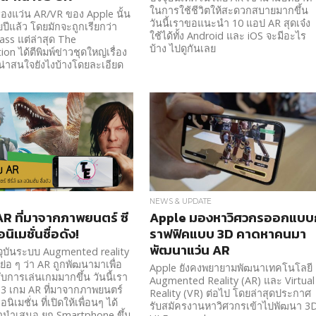
ในการใช้ชีวิตให้สะดวกสบายมากขึ้น
รื่องแว่น AR/VR ของ Apple นั้น
วันนี้เราขอแนะนำ 10 แอป AR สุดเจ๋ง
ปีแล้ว โดยมักจะถูกเรียกว่า
ใช้ได้ทั้ง Android และ iOS จะมีอะไร
ass แต่ล่าสุด The
บ้าง ไปดูกันเลย
on ได้ตีพิมพ์ข่าวชุดใหญ่เรื่อง
่าน่าสนใจยังไงบ้างโดยละเอียด
NEWS & UPDATE
AR ที่มาจากภาพยนตร์ ซี
Apple มองหาวิศวกรออกแบบ
อนิเมชั่นชื่อดัง!
ราฟฟิคแบบ 3D คาดหาคนมา
พัฒนาแว่น AR
จจุบันระบบ Augmented reality
ย่อ ๆ ว่า AR ถูกพัฒนามาเพื่อ
Apple ยังคงพยายามพัฒนาเทคโนโลยี
บการเล่นเกมมากขึ้น วันนี้เรา
Augmented Reality (AR) และ Virtual
 3 เกม AR ที่มาจากภาพยนตร์
Reality (VR) ต่อไป โดยล่าสุดประกาศ
ะอนิเมชั่น ที่เปิดให้เพื่อนๆ ได้
รับสมัครงานหาวิศวกรเข้าไปพัฒนา 3
มานำเสนอ ยก Smartphone ขึ้น