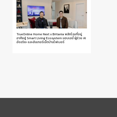
TrueOnline Home Next x Britania พลิกโฉมที่อยู่
อาศัยสู่ Smart Living Ecosystem มอบเอมี่ ผู้ช่วย AI
อัจฉริยะ และอินเทอร์เน็ตบ้านไฟเบอร์