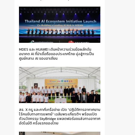
MDES และ HUAWEI เดินหน้าความร่วมมือผลักดัน
อนาคต AI ที่น่าเชื่อถือของประเทศไทย มุ่งสู่การเป็น
ศูนย์กลาง AI ของอาเซียน
สธ. X ทรู และภาคีเครือข่าย เปิด “ปฏิบัติการอากาศยาน
ไร้คนขับทางการแพทย์” เฉลิมพระเกียรติฯ พร้อมเปิด
ตัวนวัตกรรม SkyBridge แพลตฟอร์มขนส่งทางอากาศ
อัตโนมัติ ครั้งแรกของไทย