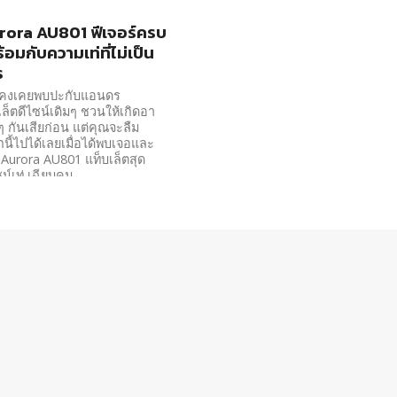
Aurora AU801 ฟีเจอร์ครบ
้อมกับความเท่ที่ไม่เป็น
ร
คงเคยพบปะกับแอนดร
เล็ตดีไซน์เดิมๆ ชวนให้เกิดอา
อๆ กันเสียก่อน แต่คุณจะลืม
กนี้ไปได้เลยเมื่อได้พบเจอและ
บ Aurora AU801 แท็บเล็ตสุด
ซน์เท่ เฉียบคม