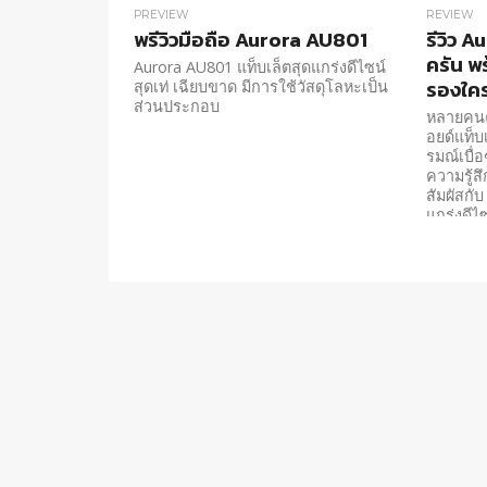
PREVIEW
REVIEW
พรีวิวมือถือ Aurora AU801
รีวิว 
ครัน พร
Aurora AU801 แท็บเล็ตสุดแกร่งดีไซน์
รองใค
สุดเท่ เฉียบขาด มีการใช้วัสดุโลหะเป็น
ส่วนประกอบ
หลายคน
อยด์แท็บ
รมณ์เบื่
ความรู้สึ
สัมผัสกั
แกร่งดีไ