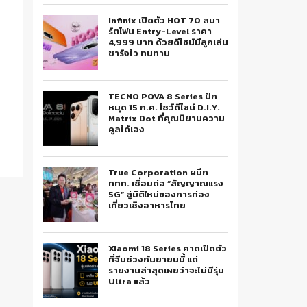
Infinix เปิดตัว HOT 70 สมา
ร์ตโฟน Entry-Level ราคา
4,999 บาท ด้วยดีไซน์มีลูกเล่น
ชาร์จไว ทนทาน
TECNO POVA 8 Series ปัก
หมุด 15 ก.ค. โชว์ดีไซน์ D.I.Y.
Matrix Dot ที่คุณนิยามความ
คูลได้เอง
True Corporation ผนึก
ททท. เชื่อมต่อ “สัญญาณแรง
5G” สู่มิติใหม่ของการท่อง
เที่ยวเชิงอาหารไทย
Xiaomi 18 Series คาดเปิดตัว
ที่จีนช่วงกันยายนนี้ แต่
รายงานล่าสุดเผยว่าจะไม่มีรุ่น
Ultra แล้ว