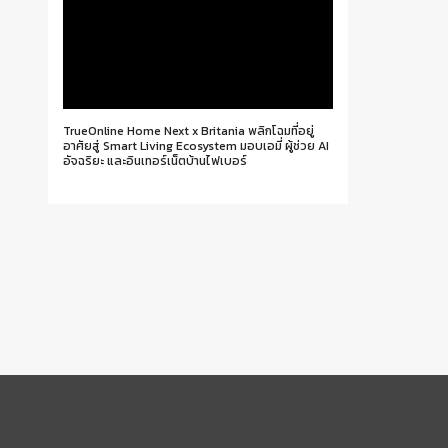
TrueOnline Home Next x Britania พลิกโฉมที่อยู่
อาศัยสู่ Smart Living Ecosystem มอบเอมี่ ผู้ช่วย AI
อัจฉริยะ และอินเทอร์เน็ตบ้านไฟเบอร์