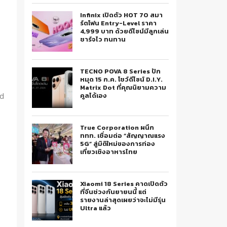
Infinix เปิดตัว HOT 70 สมา
ร์ตโฟน Entry-Level ราคา
4,999 บาท ด้วยดีไซน์มีลูกเล่น
ชาร์จไว ทนทาน
TECNO POVA 8 Series ปัก
หมุด 15 ก.ค. โชว์ดีไซน์ D.I.Y.
Matrix Dot ที่คุณนิยามความ
คูลได้เอง
nd
True Corporation ผนึก
ททท. เชื่อมต่อ “สัญญาณแรง
5G” สู่มิติใหม่ของการท่อง
เที่ยวเชิงอาหารไทย
Xiaomi 18 Series คาดเปิดตัว
ที่จีนช่วงกันยายนนี้ แต่
รายงานล่าสุดเผยว่าจะไม่มีรุ่น
Ultra แล้ว