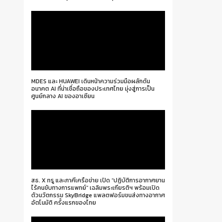
MDES และ HUAWEI เดินหน้าความร่วมมือผลักดัน
อนาคต AI ที่น่าเชื่อถือของประเทศไทย มุ่งสู่การเป็น
ศูนย์กลาง AI ของอาเซียน
สธ. X ทรู และภาคีเครือข่าย เปิด “ปฏิบัติการอากาศยาน
ไร้คนขับทางการแพทย์” เฉลิมพระเกียรติฯ พร้อมเปิด
ตัวนวัตกรรม SkyBridge แพลตฟอร์มขนส่งทางอากาศ
อัตโนมัติ ครั้งแรกของไทย