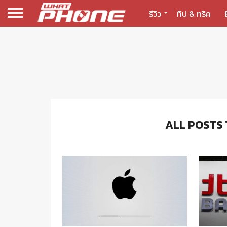
รีวิว
ทิป & ทริค
ALL POSTS