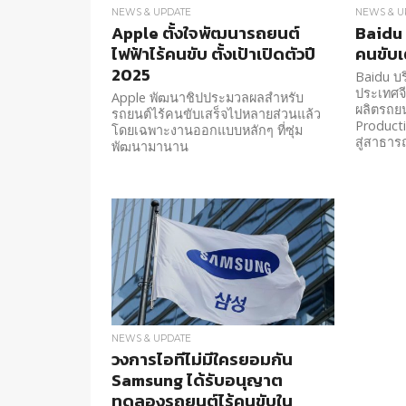
NEWS & UPDATE
NEWS & U
Apple ตั้งใจพัฒนารถยนต์
Baidu 
ไฟฟ้าไร้คนขับ ตั้งเป้าเปิดตัวปี
คนขับเต
2025
Baidu บริ
ประเทศจี
Apple พัฒนาชิปประมวลผลสำหรับ
ผลิตรถย
รถยนต์ไร้คนขับเสร็จไปหลายส่วนแล้ว
Product
โดยเฉพาะงานออกแบบหลักๆ ที่ซุ่ม
สู่สาธา
พัฒนามานาน
NEWS & UPDATE
วงการไอทีไม่มีใครยอมกัน
Samsung ได้รับอนุญาต
ทดลองรถยนต์ไร้คนขับใน