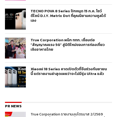
TECNO POVA 8 Series ปักหมุด 15 ก.ค. โชว์
ดีไซน์ D.I.Y. Matrix Dot ที่คุณนิยามความคูลได้
เอง
True Corporation ผนึก ททท. เชื่อมต่อ
“สัญญาณแรง 5G” สู่มิติใหม่ของการท่องเที่ยว
เชิงอาหารไทย
Xiaomi 18 Series คาดเปิดตัวที่จีนช่วงกันยายน
นี้ แต่รายงานล่าสุดเผยว่าจะไม่มีรุ่น Ultra แล้ว
PR NEWS
True Corporation รายงานงบไตรมาส 2/2569