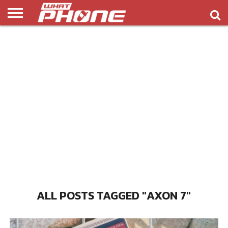
ข่าว
รีวิว
ทิป
แอพ
เกมส์
บทความ
COMPARISON
ติดต่อ
API
&
พลิ
เรา
NEW
ทริค
เคชั่น
ALL POSTS TAGGED "AXON 7"