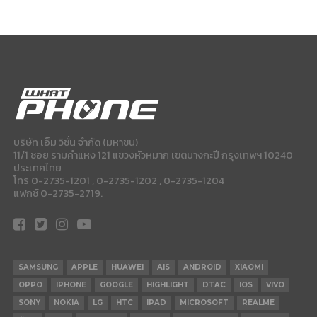
บริษัท เอ็ม วิชั่น จำกัด (มหาชน)
11/1 ซอย รามคำแหง 121 แขวงหัวหมาก เขตบางกะปี กรุงเทพฯ 10240
ประเทศไทย
โทร 0-2735-1201 , 0-2735-1202 , 0-2735-1204
แฟกซ์ 0-2735-2719.
SAMSUNG
APPLE
HUAWEI
AIS
ANDROID
XIAOMI
OPPO
IPHONE
GOOGLE
HIGHLIGHT
DTAC
IOS
VIVO
SONY
NOKIA
LG
HTC
IPAD
MICROSOFT
REALME