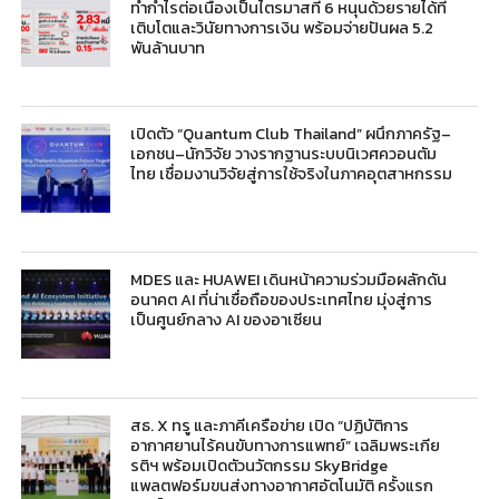
ทำกำไรต่อเนื่องเป็นไตรมาสที่ 6 หนุนด้วยรายได้ที่
เติบโตและวินัยทางการเงิน พร้อมจ่ายปันผล 5.2
พันล้านบาท
เปิดตัว “Quantum Club Thailand” ผนึกภาครัฐ–
เอกชน–นักวิจัย วางรากฐานระบบนิเวศควอนตัม
ไทย เชื่อมงานวิจัยสู่การใช้จริงในภาคอุตสาหกรรม
MDES และ HUAWEI เดินหน้าความร่วมมือผลักดัน
อนาคต AI ที่น่าเชื่อถือของประเทศไทย มุ่งสู่การ
เป็นศูนย์กลาง AI ของอาเซียน
สธ. X ทรู และภาคีเครือข่าย เปิด “ปฏิบัติการ
อากาศยานไร้คนขับทางการแพทย์” เฉลิมพระเกีย
รติฯ พร้อมเปิดตัวนวัตกรรม SkyBridge
แพลตฟอร์มขนส่งทางอากาศอัตโนมัติ ครั้งแรก