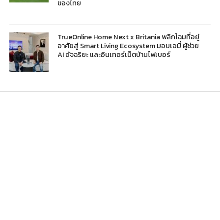
ของไทย
TrueOnline Home Next x Britania พลิกโฉมที่อยู่
อาศัยสู่ Smart Living Ecosystem มอบเอมี่ ผู้ช่วย
AI อัจฉริยะ และอินเทอร์เน็ตบ้านไฟเบอร์