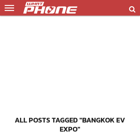
ข่าว
รีวิว
ทิป
แอพ
เกมส์
บทความ
COMPARISON
ติดต่อ
API
&
พลิ
เรา
NEW
ทริค
เคชั่น
ALL POSTS TAGGED "BANGKOK EV
EXPO"