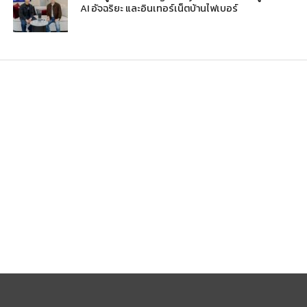
AI อัจฉริยะ และอินเทอร์เน็ตบ้านไฟเบอร์