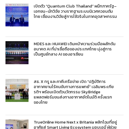
เปิดตัว “Quantum Club Thailand” ผนึกภาครัฐ–
เอกชน–นักวิจัย วางรากฐานระบบนิเวศควอนตัม
ไทย เชื่อมงานวิจัยสู่การใช้จริงในภาคอุตสาหกรรม
MDES และ HUAWEI เดินหน้าความร่วมมือผลักดัน
อนาคต AI ที่น่าเชื่อถือของประเทศไทย มุ่งสู่การ
เป็นศูนย์กลาง AI ของอาเซียน
สธ. X ทรู และภาคีเครือข่าย เปิด “ปฏิบัติการ
อากาศยานไร้คนขับทางการแพทย์” เฉลิมพระเกีย
รติฯ พร้อมเปิดตัวนวัตกรรม SkyBridge
แพลตฟอร์มขนส่งทางอากาศอัตโนมัติ ครั้งแรก
ของไทย
TrueOnline Home Next x Britania พลิกโฉมที่อยู่
อาศัยสู่ Smart Living Ecosystem มอบเอมี่ ผู้ช่วย