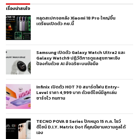
เรื่องน่าสนใจ
หลุดสเปกจอหลัง Xiaomi 18 Pro ใหญ่ขึ้น
เตรียมเปิดตัว กย.นี้
Samsung เปิดตัว Galaxy Watch Ultra2 และ
Galaxy Watch9 ปฏิวัติการดูแลสุขภาพเชิง
ป้องกันด้วย AI อัจฉริยะบนข้อมือ
Infinix เปิดตัว HOT 70 สมาร์ตโฟน Entry-
Level ราคา 4,999 บาท ด้วยดีไซน์มีลูกเล่น
ชาร์จไว ทนทาน
TECNO POVA 8 Series ปักหมุด 15 ก.ค. โชว์
ดีไซน์ D.I.Y. Matrix Dot ที่คุณนิยามความคูลได้
เอง