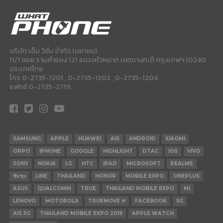
บริษัท เอ็ม วิชั่น จำกัด (มหาชน)
11/1 ซอย รามคำแหง 121 แขวงหัวหมาก เขตบางกะปี กรุงเทพฯ 10240
ประเทศไทย
โทร 0-2735-1201 , 0-2735-1202 , 0-2735-1204
แฟกซ์ 0-2735-2719.
SAMSUNG
APPLE
HUAWEI
AIS
ANDROID
XIAOMI
OPPO
IPHONE
GOOGLE
HIGHLIGHT
DTAC
IOS
VIVO
SONY
NOKIA
LG
HTC
IPAD
MICROSOFT
REALME
ซัมซุง
LINE
THAILAND
HONOR
MOBILE EXPO
ONEPLUS
ASUS
QUALCOMM
TRUE
THAILAND MOBILE EXPO
MI
LENOVO
MOTOROLA
TRUEMOVE H
FACEBOOK
5G
AIS 5G
THAILAND MOBILE EXPO 2019
APPLE WATCH