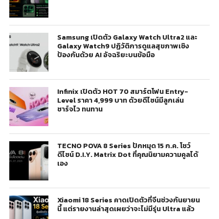
Samsung เปิดตัว Galaxy Watch Ultra2 และ
Galaxy Watch9 ปฏิวัติการดูแลสุขภาพเชิง
ป้องกันด้วย AI อัจฉริยะบนข้อมือ
Infinix เปิดตัว HOT 70 สมาร์ตโฟน Entry-
Level ราคา 4,999 บาท ด้วยดีไซน์มีลูกเล่น
ชาร์จไว ทนทาน
TECNO POVA 8 Series ปักหมุด 15 ก.ค. โชว์
ดีไซน์ D.I.Y. Matrix Dot ที่คุณนิยามความคูลได้
เอง
Xiaomi 18 Series คาดเปิดตัวที่จีนช่วงกันยายน
นี้ แต่รายงานล่าสุดเผยว่าจะไม่มีรุ่น Ultra แล้ว