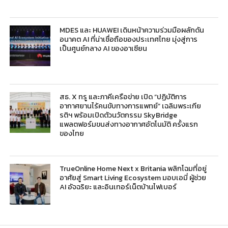
MDES และ HUAWEI เดินหน้าความร่วมมือผลักดัน
อนาคต AI ที่น่าเชื่อถือของประเทศไทย มุ่งสู่การ
เป็นศูนย์กลาง AI ของอาเซียน
สธ. X ทรู และภาคีเครือข่าย เปิด “ปฏิบัติการ
อากาศยานไร้คนขับทางการแพทย์” เฉลิมพระเกีย
รติฯ พร้อมเปิดตัวนวัตกรรม SkyBridge
แพลตฟอร์มขนส่งทางอากาศอัตโนมัติ ครั้งแรก
ของไทย
TrueOnline Home Next x Britania พลิกโฉมที่อยู่
อาศัยสู่ Smart Living Ecosystem มอบเอมี่ ผู้ช่วย
AI อัจฉริยะ และอินเทอร์เน็ตบ้านไฟเบอร์