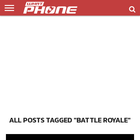
ข่าว
รีวิว
ทิป
แอพ
เกมส์
บทความ
COMPARISON
ติดต่อ
API
&
พลิ
เรา
NEW
ทริค
เคชั่น
ALL POSTS TAGGED "BATTLE ROYALE"