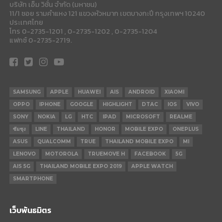
บริษัท เอ็ม วิชั่น จำกัด (มหาชน)
11/1 ซอย รามคำแหง 121 แขวงหัวหมาก เขตบางกะปี กรุงเทพฯ 10240
ประเทศไทย
โทร 0-2735-1201 , 0-2735-1202 , 0-2735-1204
แฟกซ์ 0-2735-2719.
SAMSUNG
APPLE
HUAWEI
AIS
ANDROID
XIAOMI
OPPO
IPHONE
GOOGLE
HIGHLIGHT
DTAC
IOS
VIVO
SONY
NOKIA
LG
HTC
IPAD
MICROSOFT
REALME
ซัมซุง
LINE
THAILAND
HONOR
MOBILE EXPO
ONEPLUS
ASUS
QUALCOMM
TRUE
THAILAND MOBILE EXPO
MI
LENOVO
MOTOROLA
TRUEMOVE H
FACEBOOK
5G
AIS 5G
THAILAND MOBILE EXPO 2019
APPLE WATCH
SMARTPHONE
เว็บพันธมิตร