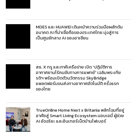
MDES และ HUAWEI เดินหน้าความร่วมมือผลักดัน
อนาคต AI ที่น่าเชื่อถือของประเทศไทย มุ่งสู่การ
เป็นศูนย์กลาง AI ของอาเซียน
สธ. X ทรู และภาคีเครือข่าย เปิด “ปฏิบัติการ
อากาศยานไร้คนขับทางการแพทย์” เฉลิมพระเกีย
รติฯ พร้อมเปิดตัวนวัตกรรม SkyBridge
แพลตฟอร์มขนส่งทางอากาศอัตโนมัติ ครั้งแรก
ของไทย
TrueOnline Home Next x Britania พลิกโฉมที่อยู่
อาศัยสู่ Smart Living Ecosystem มอบเอมี่ ผู้ช่วย
AI อัจฉริยะ และอินเทอร์เน็ตบ้านไฟเบอร์