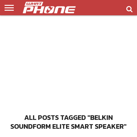
ข่าว
รีวิว
ทิป
แอพ
เกมส์
บทความ
COMPARISON
ติดต่อ
API
&
พลิ
เรา
NEW
ทริค
เคชั่น
ALL POSTS TAGGED "BELKIN
SOUNDFORM ELITE SMART SPEAKER"