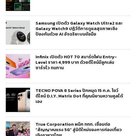
Samsung เปิดตัว Galaxy Watch Ultra2 และ
Galaxy Watch9 ปฏิวัติการดูแลสุขภาพเชิง
ป้องกันด้วย AI อัจฉริยะบนข้อมือ
Infinix เปิดตัว HOT 70 สมาร์ตโฟน Entry-
Level ราคา 4,999 บาท ด้วยดีไซน์มีลูกเล่น
ชาร์จไว ทนทาน
TECNO POVA 8 Series ปักหมุด 15 ก.ค. โชว์
ดีไซน์ D.I.Y. Matrix Dot ที่คุณนิยามความคูลได้
เอง
True Corporation ผนึก ททท. เชื่อมต่อ
“สัญญาณแรง 5G” สู่มิติใหม่ของการท่องเที่ยว
เชิงอาหารไทย