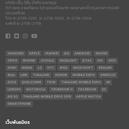
บริษัท เอ็ม วิชั่น จำกัด (มหาชน)
11/1 ซอย รามคำแหง 121 แขวงหัวหมาก เขตบางกะปี กรุงเทพฯ 10240
ประเทศไทย
โทร 0-2735-1201 , 0-2735-1202 , 0-2735-1204
แฟกซ์ 0-2735-2719.
SAMSUNG
APPLE
HUAWEI
AIS
ANDROID
XIAOMI
OPPO
IPHONE
GOOGLE
HIGHLIGHT
DTAC
IOS
VIVO
SONY
NOKIA
LG
HTC
IPAD
MICROSOFT
REALME
ซัมซุง
LINE
THAILAND
HONOR
MOBILE EXPO
ONEPLUS
ASUS
QUALCOMM
TRUE
THAILAND MOBILE EXPO
MI
LENOVO
MOTOROLA
TRUEMOVE H
FACEBOOK
5G
AIS 5G
THAILAND MOBILE EXPO 2019
APPLE WATCH
SMARTPHONE
เว็บพันธมิตร