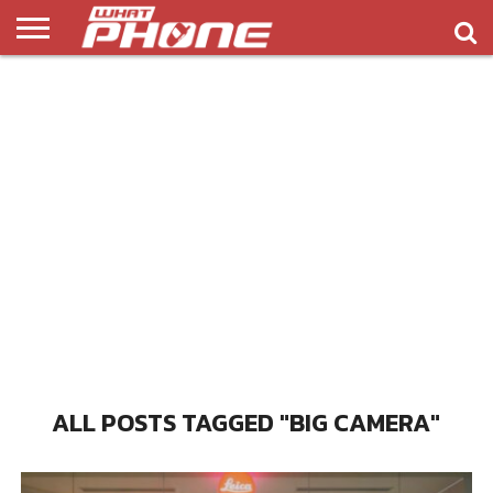
ข่าว
รีวิว
ทิป
แอพ
เกมส์
บทความ
COMPARISON
ติดต่อ
API
&
พลิ
เรา
NEW
ทริค
เคชั่น
ALL POSTS TAGGED "BIG CAMERA"