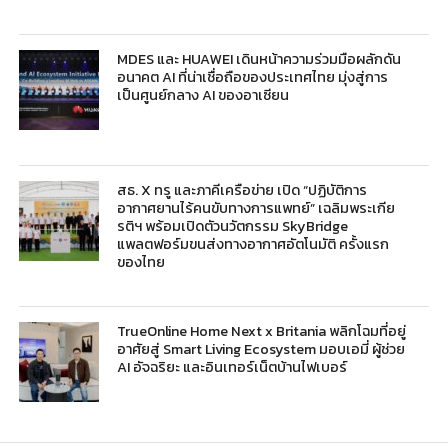
MDES และ HUAWEI เดินหน้าความร่วมมือผลักดัน
อนาคต AI ที่น่าเชื่อถือของประเทศไทย มุ่งสู่การ
เป็นศูนย์กลาง AI ของอาเซียน
สธ. X ทรู และภาคีเครือข่าย เปิด “ปฏิบัติการ
อากาศยานไร้คนขับทางการแพทย์” เฉลิมพระเกีย
รติฯ พร้อมเปิดตัวนวัตกรรม SkyBridge
แพลตฟอร์มขนส่งทางอากาศอัตโนมัติ ครั้งแรก
ของไทย
TrueOnline Home Next x Britania พลิกโฉมที่อยู่
อาศัยสู่ Smart Living Ecosystem มอบเอมี่ ผู้ช่วย
AI อัจฉริยะ และอินเทอร์เน็ตบ้านไฟเบอร์