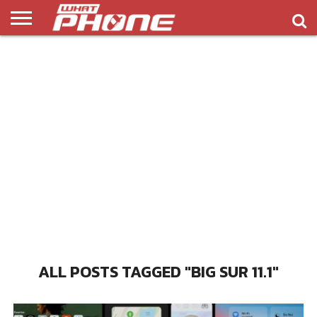
ข่าว
รีวิว
ทิป
แอพ
เกมส์
บทความ
COMPARISON
ติดต่อ
API
&
พลิ
เรา
NEW
ทริค
เคชั่น
ALL POSTS TAGGED "BIG SUR 11.1"