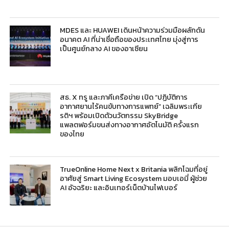
MDES และ HUAWEI เดินหน้าความร่วมมือผลักดัน
อนาคต AI ที่น่าเชื่อถือของประเทศไทย มุ่งสู่การ
เป็นศูนย์กลาง AI ของอาเซียน
สธ. X ทรู และภาคีเครือข่าย เปิด “ปฏิบัติการ
อากาศยานไร้คนขับทางการแพทย์” เฉลิมพระเกีย
รติฯ พร้อมเปิดตัวนวัตกรรม SkyBridge
แพลตฟอร์มขนส่งทางอากาศอัตโนมัติ ครั้งแรก
ของไทย
TrueOnline Home Next x Britania พลิกโฉมที่อยู่
อาศัยสู่ Smart Living Ecosystem มอบเอมี่ ผู้ช่วย
AI อัจฉริยะ และอินเทอร์เน็ตบ้านไฟเบอร์