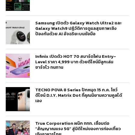
Samsung เปิดตัว Galaxy Watch Ultra2 และ
Galaxy Watch9 ปฏิวัติการดูแลสุขภาพเชิง
ป้องกันด้วย AI อัจฉริยะบนข้อมือ
Infinix เปิดตัว HOT 70 สมาร์ตโฟน Entry-
Level ราคา 4,999 บาท ด้วยดีไซน์มีลูกเล่น
ชาร์จไว ทนทาน
TECNO POVA 8 Series ปักหมุด 15 ก.ค. โชว์
ดีไซน์ D.I.Y. Matrix Dot ที่คุณนิยามความคูลได้
เอง
True Corporation ผนึก ททท. เชื่อมต่อ
“สัญญาณแรง 5G” สู่มิติใหม่ของการท่องเที่ยว
เชิงอาหารไทย