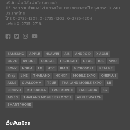
บริษัท เอ็ม วิชั่น จำกัด (มหาชน)
11/1 ซอย รามคำแหง 121 แขวงหัวหมาก เขตบางกะปี กรุงเทพฯ 10240
ประเทศไทย
โทร 0-2735-1201 , 0-2735-1202 , 0-2735-1204
แฟกซ์ 0-2735-2719.
SAMSUNG
APPLE
HUAWEI
AIS
ANDROID
XIAOMI
OPPO
IPHONE
GOOGLE
HIGHLIGHT
DTAC
IOS
VIVO
SONY
NOKIA
LG
HTC
IPAD
MICROSOFT
REALME
ซัมซุง
LINE
THAILAND
HONOR
MOBILE EXPO
ONEPLUS
ASUS
QUALCOMM
TRUE
THAILAND MOBILE EXPO
MI
LENOVO
MOTOROLA
TRUEMOVE H
FACEBOOK
5G
AIS 5G
THAILAND MOBILE EXPO 2019
APPLE WATCH
SMARTPHONE
เว็บพันธมิตร