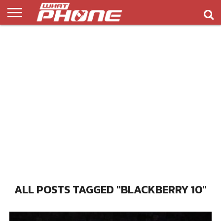
ข่าว
รีวิว
ทิป
แอพ
เกมส์
บทความ
COMPARISON
ติดต่อ
API
&
พลิ
เรา
NEW
ทริค
เคชั่น
ALL POSTS TAGGED "BLACKBERRY 10"