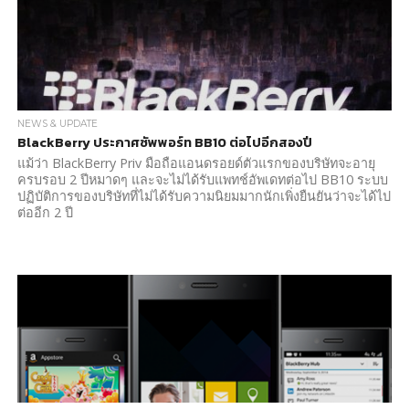
NEWS & UPDATE
BlackBerry ประกาศซัพพอร์ท BB10 ต่อไปอีกสองปี
แม้ว่า BlackBerry Priv มือถือแอนดรอยด์ตัวแรกของบริษัทจะอายุ
ครบรอบ 2 ปีหมาดๆ และจะไม่ได้รับแพทช์อัพเดทต่อไป BB10 ระบบ
ปฏิบัติการของบริษัทที่ไม่ได้รับความนิยมมากนักเพิ่งยืนยันว่าจะได้ไป
ต่ออีก 2 ปี