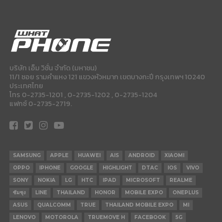
บริษัท เอ็ม วิชั่น จำกัด (มหาชน)
11/1 ซอย รามคำแหง 121 แขวงหัวหมาก เขตบางกะปี กรุงเทพฯ 10240
ประเทศไทย
โทร 0-2735-1201 , 0-2735-1202 , 0-2735-1204
แฟกซ์ 0-2735-2719.
SAMSUNG
APPLE
HUAWEI
AIS
ANDROID
XIAOMI
OPPO
IPHONE
GOOGLE
HIGHLIGHT
DTAC
IOS
VIVO
SONY
NOKIA
LG
HTC
IPAD
MICROSOFT
REALME
ซัมซุง
LINE
THAILAND
HONOR
MOBILE EXPO
ONEPLUS
ASUS
QUALCOMM
TRUE
THAILAND MOBILE EXPO
MI
LENOVO
MOTOROLA
TRUEMOVE H
FACEBOOK
5G