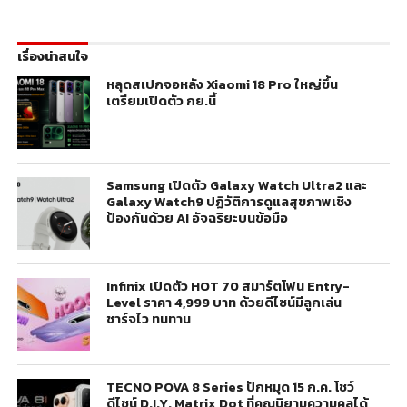
เรื่องน่าสนใจ
หลุดสเปกจอหลัง Xiaomi 18 Pro ใหญ่ขึ้น
เตรียมเปิดตัว กย.นี้
Samsung เปิดตัว Galaxy Watch Ultra2 และ
Galaxy Watch9 ปฏิวัติการดูแลสุขภาพเชิง
ป้องกันด้วย AI อัจฉริยะบนข้อมือ
Infinix เปิดตัว HOT 70 สมาร์ตโฟน Entry-
Level ราคา 4,999 บาท ด้วยดีไซน์มีลูกเล่น
ชาร์จไว ทนทาน
TECNO POVA 8 Series ปักหมุด 15 ก.ค. โชว์
ดีไซน์ D.I.Y. Matrix Dot ที่คุณนิยามความคูลได้