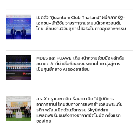
เปิดตัว “Quantum Club Thailand” ผนึกภาครัฐ–
เอกชน–นักวิจัย วางรากฐานระบบนิเวศควอนตัม
ไทย เชื่อมงานวิจัยสู่การใช้จริงในภาคอุตสาหกรรม
MDES และ HUAWEI เดินหน้าความร่วมมือผลักดัน
อนาคต AI ที่น่าเชื่อถือของประเทศไทย มุ่งสู่การ
เป็นศูนย์กลาง AI ของอาเซียน
สธ. X ทรู และภาคีเครือข่าย เปิด “ปฏิบัติการ
อากาศยานไร้คนขับทางการแพทย์” เฉลิมพระเกีย
รติฯ พร้อมเปิดตัวนวัตกรรม SkyBridge
แพลตฟอร์มขนส่งทางอากาศอัตโนมัติ ครั้งแรก
ของไทย