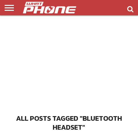
ข่าว
รีวิว
ทิป
แอพ
เกมส์
บทความ
COMPARISON
ติดต่อ
API
&
พลิ
เรา
NEW
ทริค
เคชั่น
ALL POSTS TAGGED "BLUETOOTH
HEADSET"