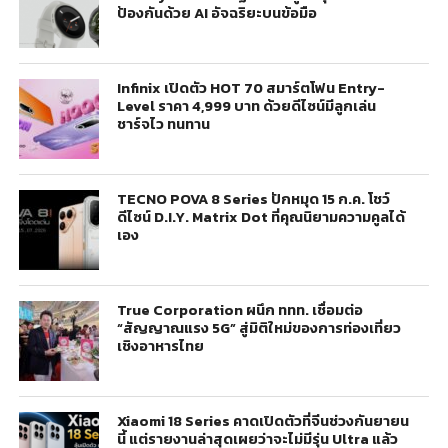
ป้องกันด้วย AI อัจฉริยะบนข้อมือ
Infinix เปิดตัว HOT 70 สมาร์ตโฟน Entry-
Level ราคา 4,999 บาท ด้วยดีไซน์มีลูกเล่น
ชาร์จไว ทนทาน
TECNO POVA 8 Series ปักหมุด 15 ก.ค. โชว์
ดีไซน์ D.I.Y. Matrix Dot ที่คุณนิยามความคูลได้
เอง
True Corporation ผนึก ททท. เชื่อมต่อ
“สัญญาณแรง 5G” สู่มิติใหม่ของการท่องเที่ยว
เชิงอาหารไทย
Xiaomi 18 Series คาดเปิดตัวที่จีนช่วงกันยายน
นี้ แต่รายงานล่าสุดเผยว่าจะไม่มีรุ่น Ultra แล้ว