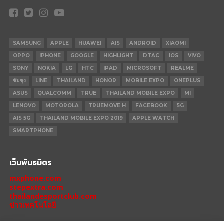
SAMSUNG
APPLE
HUAWEI
AIS
ANDROID
XIAOMI
OPPO
IPHONE
GOOGLE
HIGHLIGHT
DTAC
IOS
VIVO
SONY
NOKIA
LG
HTC
IPAD
MICROSOFT
REALME
ซัมซุง
LINE
THAILAND
HONOR
MOBILE EXPO
ONEPLUS
ASUS
QUALCOMM
TRUE
THAILAND MOBILE EXPO
MI
LENOVO
MOTOROLA
TRUEMOVE H
FACEBOOK
5G
AIS 5G
THAILAND MOBILE EXPO 2019
APPLE WATCH
SMARTPHONE
เว็บพันธมิตร
mxphone.com
stepextra.com
thailandesportclub.com
ข่าวเทคโนโลยี