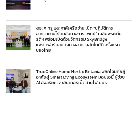
สธ. X ทรู และภาคีเครือข่าย เปิด “ปฏิบัติการ
อากาศยานไร้คนขับทางการแพทย์” เฉลิมพระเกีย
รติฯ พร้อมเปิดตัวนวัตกรรม SkyBridge
แพลตฟอร์มขนส่งทางอากาศอัตโนมัติ ครั้งแรก
ของไทย
TrueOnline Home Next x Britania พลิกโฉมที่อยู่
อาศัยสู่ Smart Living Ecosystem มอบเอมี่ ผู้ช่วย
AI อัจฉริยะ และอินเทอร์เน็ตบ้านไฟเบอร์