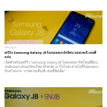
PREVIEW
พรีวิว Samsung Galaxy J8 ไอดอลสมาร์ทโฟน จอสวยดี เซลฟี่
แจ่ม
เปิดตัวพร้อมพรีวิว Samsung Galaxy J8 ไอดอลสมาร์ทโฟนที่มีแบ
รนด์แอมบาสเดอร์คนใหม่ BNK48 เอาใจโอตะสายไอทีโดยเฉพาะ
กับสโลแกน "ภาพสวยเสียงดี เซลฟี่จัดเต็ม"