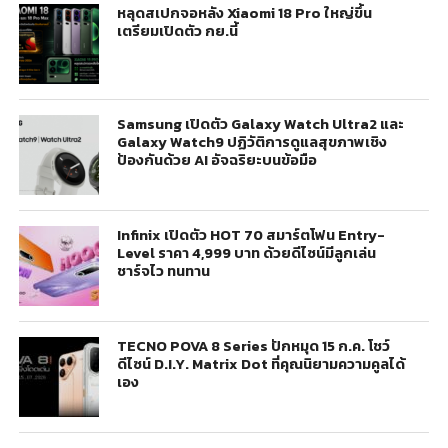
หลุดสเปกจอหลัง Xiaomi 18 Pro ใหญ่ขึ้น
เตรียมเปิดตัว กย.นี้
Samsung เปิดตัว Galaxy Watch Ultra2 และ
Galaxy Watch9 ปฏิวัติการดูแลสุขภาพเชิง
ป้องกันด้วย AI อัจฉริยะบนข้อมือ
Infinix เปิดตัว HOT 70 สมาร์ตโฟน Entry-
Level ราคา 4,999 บาท ด้วยดีไซน์มีลูกเล่น
ชาร์จไว ทนทาน
TECNO POVA 8 Series ปักหมุด 15 ก.ค. โชว์
ดีไซน์ D.I.Y. Matrix Dot ที่คุณนิยามความคูลได้
เอง