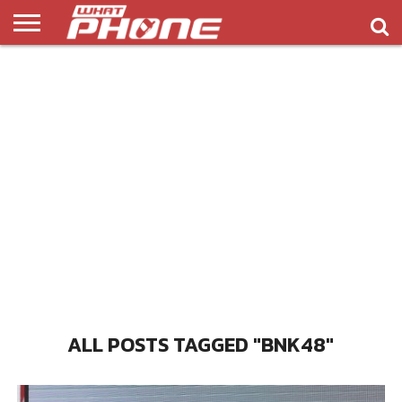
ข่าว
รีวิว
ทิป
แอพ
เกมส์
บทความ
COMPARISON
ติดต่อ
API
&
พลิ
เรา
NEW
ทริค
เคชั่น
ALL POSTS TAGGED "BNK48"