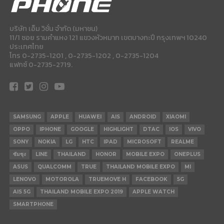
บริษัท เอ็ม วิชั่น จำกัด (มหาชน)
11/1 ซอย รามคำแหง 121 แขวงหัวหมาก เขตบางกะปี กรุงเทพฯ 10240
ประเทศไทย
โทร 0-2735-1201 , 0-2735-1202 , 0-2735-1204
แฟกซ์ 0-2735-2719.
SAMSUNG
APPLE
HUAWEI
AIS
ANDROID
XIAOMI
OPPO
IPHONE
GOOGLE
HIGHLIGHT
DTAC
IOS
VIVO
SONY
NOKIA
LG
HTC
IPAD
MICROSOFT
REALME
ซัมซุง
LINE
THAILAND
HONOR
MOBILE EXPO
ONEPLUS
ASUS
QUALCOMM
TRUE
THAILAND MOBILE EXPO
MI
LENOVO
MOTOROLA
TRUEMOVE H
FACEBOOK
5G
AIS 5G
THAILAND MOBILE EXPO 2019
APPLE WATCH
SMARTPHONE