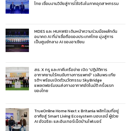
ไทย เชื่อมงานวิจัยสู่การใช้จริงในภาคอุตสาหกรรม
MDES และ HUAWEI เดินหน้าความร่วมมือผลักดัน
อนาคต AI ที่น่าเชื่อถือของประเทศไทย มุ่งสู่การ
เป็นศูนย์กลาง AI ของอาเซียน
สธ. X ทรู และภาคีเครือข่าย เปิด “ปฏิบัติการ
อากาศยานไร้คนขับทางการแพทย์” เฉลิมพระเกีย
รติฯ พร้อมเปิดตัวนวัตกรรม SkyBridge
แพลตฟอร์มขนส่งทางอากาศอัตโนมัติ ครั้งแรก
ของไทย
TrueOnline Home Next x Britania พลิกโฉมที่อยู่
อาศัยสู่ Smart Living Ecosystem มอบเอมี่ ผู้ช่วย
AI อัจฉริยะ และอินเทอร์เน็ตบ้านไฟเบอร์