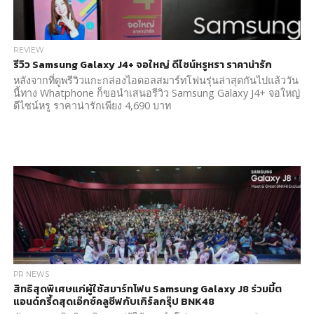
REVIEW
รีวิว Samsung Galaxy J4+ จอใหญ่ ดีไซน์หรูหรา ราคาน่ารัก
หลังจากที่ดูพรีวิวแกะกล่องไอดอลสมาร์ทโฟนรุ่นล่าสุดกันไปแล้ววัน
นี้ทาง Whatphone ก็ขอนำเสนอรีวิว Samsung Galaxy J4+ จอใหญ่
ดีไซน์หรู ราคาน่ารักเพียง 4,690 บาท
PR NEWS
สิทธิสุดพิเศษแก่ผู้ใช้สมาร์ทโฟน Samsung Galaxy J8 ร่วมมี้ต
แอนด์กรี้ดสุดเอ๊กซ์คลูซีฟกับเกิร์ลกรุ๊ป BNK48