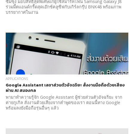
ซัมซุง มอบสิทธิสุดพิเศษแก่ผู้ใช้สมาร์ทโฟน Samsung Galaxy J8
ร่วมมี้ตแอนด์กรี้ดสุดเอ๊กซ์คลูซีฟกับเกิร์ลกรุ๊ป BNK48 พร้อมภาพ
บรรยากาศในงาน
APPLICATIONS
Google Assistant เลขาส่วนตัวอัจฉริยะ สั่งงานมือถือด้วยเสียง
ผ่าน AI สมองกล
พามาทำความรู้จัก Google Assistant ผู้ช่วยส่วนตัวอัจฉริยะ จาก
ค่ายกูเกิล สั่งงานด้วยเสียงจากคำพูดของเรา ตอนนี้ทาง Google
พร้อมลงยังมือถือรุ่นอื่นๆ แล้ว