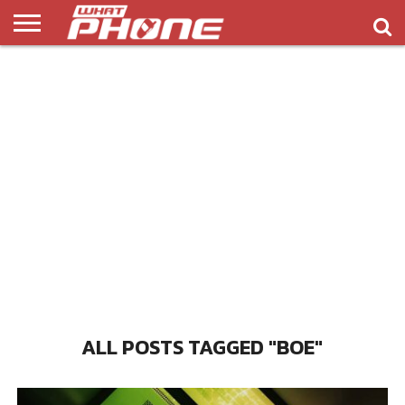
ข่าว
รีวิว
ทิป
แอพ
เกมส์
บทความ
COMPARISON
ติดต่อ
API
&
พลิ
เรา
NEW
ทริค
เคชั่น
ALL POSTS TAGGED "BOE"