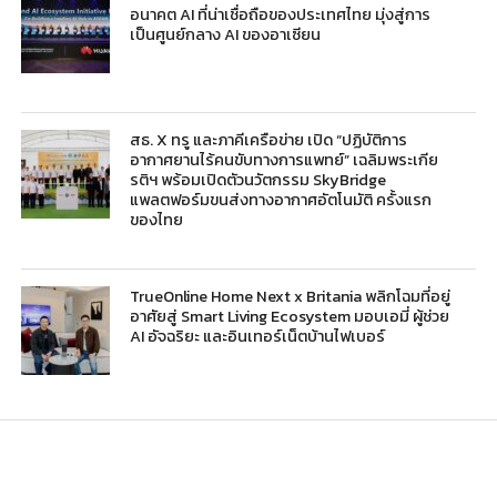
อนาคต AI ที่น่าเชื่อถือของประเทศไทย มุ่งสู่การ
เป็นศูนย์กลาง AI ของอาเซียน
สธ. X ทรู และภาคีเครือข่าย เปิด “ปฏิบัติการ
อากาศยานไร้คนขับทางการแพทย์” เฉลิมพระเกีย
รติฯ พร้อมเปิดตัวนวัตกรรม SkyBridge
แพลตฟอร์มขนส่งทางอากาศอัตโนมัติ ครั้งแรก
ของไทย
TrueOnline Home Next x Britania พลิกโฉมที่อยู่
อาศัยสู่ Smart Living Ecosystem มอบเอมี่ ผู้ช่วย
AI อัจฉริยะ และอินเทอร์เน็ตบ้านไฟเบอร์