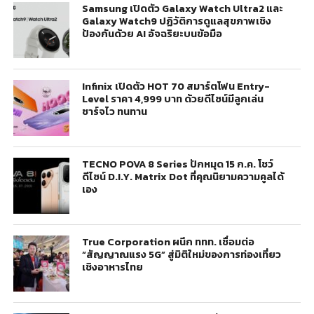
Samsung เปิดตัว Galaxy Watch Ultra2 และ
Galaxy Watch9 ปฏิวัติการดูแลสุขภาพเชิง
ป้องกันด้วย AI อัจฉริยะบนข้อมือ
Infinix เปิดตัว HOT 70 สมาร์ตโฟน Entry-
Level ราคา 4,999 บาท ด้วยดีไซน์มีลูกเล่น
ชาร์จไว ทนทาน
TECNO POVA 8 Series ปักหมุด 15 ก.ค. โชว์
ดีไซน์ D.I.Y. Matrix Dot ที่คุณนิยามความคูลได้
เอง
True Corporation ผนึก ททท. เชื่อมต่อ
“สัญญาณแรง 5G” สู่มิติใหม่ของการท่องเที่ยว
เชิงอาหารไทย