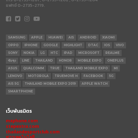
แฟกซ์ 0-2735-2719.
SAMSUNG
APPLE
HUAWEI
AIS
ANDROID
XIAOMI
OPPO
IPHONE
GOOGLE
HIGHLIGHT
DTAC
IOS
VIVO
SONY
NOKIA
LG
HTC
IPAD
MICROSOFT
REALME
ซัมซุง
LINE
THAILAND
HONOR
MOBILE EXPO
ONEPLUS
ASUS
QUALCOMM
TRUE
THAILAND MOBILE EXPO
MI
LENOVO
MOTOROLA
TRUEMOVE H
FACEBOOK
5G
AIS 5G
THAILAND MOBILE EXPO 2019
APPLE WATCH
SMARTPHONE
เว็บพันธมิตร
mxphone.com
stepextra.com
thailandesportclub.com
ข่าวเทคโนโลยี