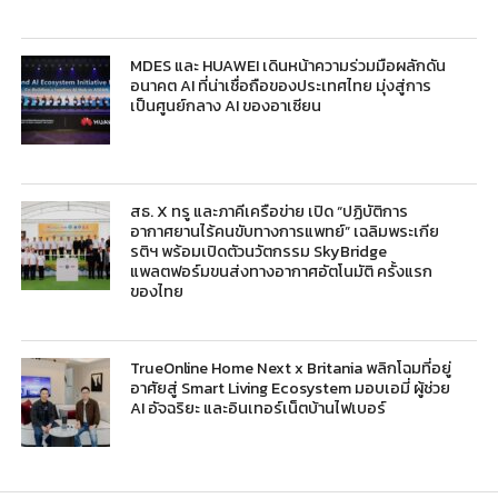
MDES และ HUAWEI เดินหน้าความร่วมมือผลักดัน
อนาคต AI ที่น่าเชื่อถือของประเทศไทย มุ่งสู่การ
เป็นศูนย์กลาง AI ของอาเซียน
สธ. X ทรู และภาคีเครือข่าย เปิด “ปฏิบัติการ
อากาศยานไร้คนขับทางการแพทย์” เฉลิมพระเกีย
รติฯ พร้อมเปิดตัวนวัตกรรม SkyBridge
แพลตฟอร์มขนส่งทางอากาศอัตโนมัติ ครั้งแรก
ของไทย
TrueOnline Home Next x Britania พลิกโฉมที่อยู่
อาศัยสู่ Smart Living Ecosystem มอบเอมี่ ผู้ช่วย
AI อัจฉริยะ และอินเทอร์เน็ตบ้านไฟเบอร์