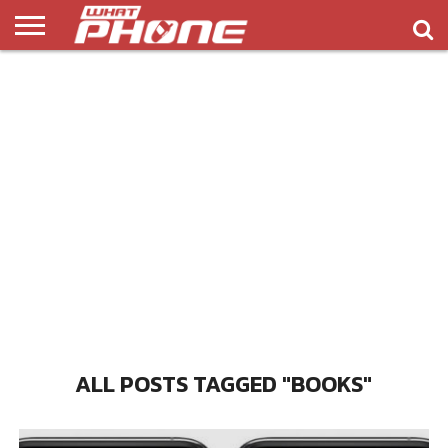
ข่าว
รีวิว
ทิป
แอพ
เกมส์
บทความ
COMPARISON
ติดต่อ
API
&
พลิ
เรา
NEW
ทริค
เคชั่น
ALL POSTS TAGGED "BOOKS"