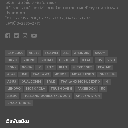
บริษัท เอ็ม วิชั่น จำกัด (มหาชน)
11/1 ซอย รามคำแหง 121 แขวงหัวหมาก เขตบางกะปี กรุงเทพฯ 10240
ประเทศไทย
โทร 0-2735-1201 , 0-2735-1202 , 0-2735-1204
แฟกซ์ 0-2735-2719.
SAMSUNG
APPLE
HUAWEI
AIS
ANDROID
XIAOMI
OPPO
IPHONE
GOOGLE
HIGHLIGHT
DTAC
IOS
VIVO
SONY
NOKIA
LG
HTC
IPAD
MICROSOFT
REALME
ซัมซุง
LINE
THAILAND
HONOR
MOBILE EXPO
ONEPLUS
ASUS
QUALCOMM
TRUE
THAILAND MOBILE EXPO
MI
LENOVO
MOTOROLA
TRUEMOVE H
FACEBOOK
5G
AIS 5G
THAILAND MOBILE EXPO 2019
APPLE WATCH
SMARTPHONE
เว็บพันธมิตร