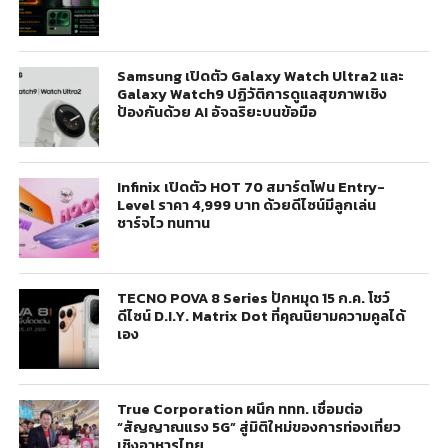
Samsung เปิดตัว Galaxy Watch Ultra2 และ
Galaxy Watch9 ปฏิวัติการดูแลสุขภาพเชิง
ป้องกันด้วย AI อัจฉริยะบนข้อมือ
Infinix เปิดตัว HOT 70 สมาร์ตโฟน Entry-
Level ราคา 4,999 บาท ด้วยดีไซน์มีลูกเล่น
ชาร์จไว ทนทาน
TECNO POVA 8 Series ปักหมุด 15 ก.ค. โชว์
ดีไซน์ D.I.Y. Matrix Dot ที่คุณนิยามความคูลได้
เอง
True Corporation ผนึก ททท. เชื่อมต่อ
“สัญญาณแรง 5G” สู่มิติใหม่ของการท่องเที่ยว
เชิงอาหารไทย