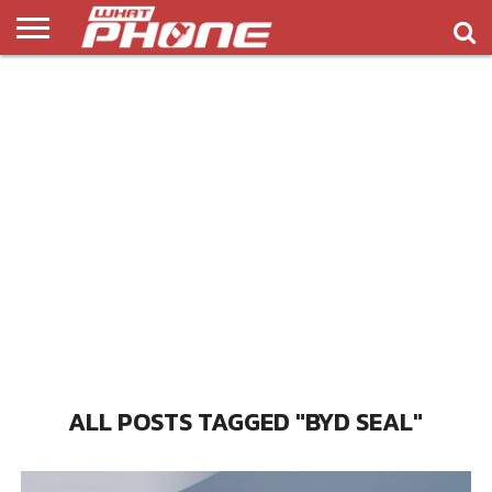
ข่าว
รีวิว
ทิป
แอพ
เกมส์
บทความ
COMPARISON
ติดต่อ
API
&
พลิ
เรา
NEW
ทริค
เคชั่น
ALL POSTS TAGGED "BYD SEAL"