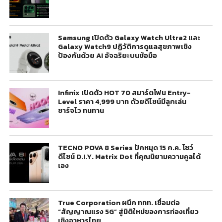
Samsung เปิดตัว Galaxy Watch Ultra2 และ
Galaxy Watch9 ปฏิวัติการดูแลสุขภาพเชิง
ป้องกันด้วย AI อัจฉริยะบนข้อมือ
Infinix เปิดตัว HOT 70 สมาร์ตโฟน Entry-
Level ราคา 4,999 บาท ด้วยดีไซน์มีลูกเล่น
ชาร์จไว ทนทาน
TECNO POVA 8 Series ปักหมุด 15 ก.ค. โชว์
ดีไซน์ D.I.Y. Matrix Dot ที่คุณนิยามความคูลได้
เอง
True Corporation ผนึก ททท. เชื่อมต่อ
“สัญญาณแรง 5G” สู่มิติใหม่ของการท่องเที่ยว
เชิงอาหารไทย