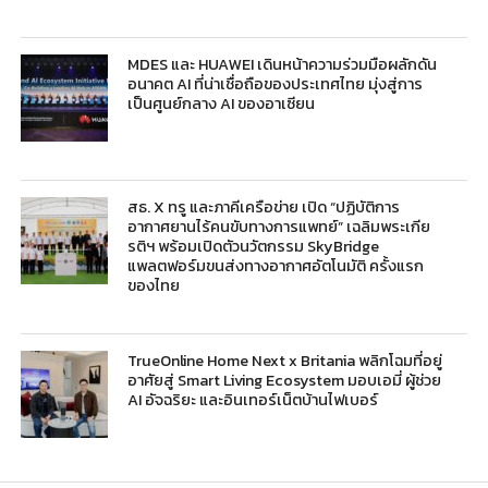
MDES และ HUAWEI เดินหน้าความร่วมมือผลักดัน
อนาคต AI ที่น่าเชื่อถือของประเทศไทย มุ่งสู่การ
เป็นศูนย์กลาง AI ของอาเซียน
สธ. X ทรู และภาคีเครือข่าย เปิด “ปฏิบัติการ
อากาศยานไร้คนขับทางการแพทย์” เฉลิมพระเกีย
รติฯ พร้อมเปิดตัวนวัตกรรม SkyBridge
แพลตฟอร์มขนส่งทางอากาศอัตโนมัติ ครั้งแรก
ของไทย
TrueOnline Home Next x Britania พลิกโฉมที่อยู่
อาศัยสู่ Smart Living Ecosystem มอบเอมี่ ผู้ช่วย
AI อัจฉริยะ และอินเทอร์เน็ตบ้านไฟเบอร์