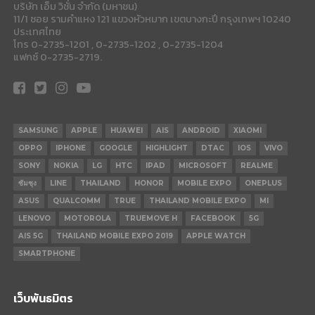
บริษัท เอ็ม วิชั่น จำกัด (มหาชน)
11/1 ซอย รามคำแหง 121 แขวงหัวหมาก เขตบางกะปี กรุงเทพฯ 10240
ประเทศไทย
โทร 0-2735-1201 , 0-2735-1202 , 0-2735-1204
แฟกซ์ 0-2735-2719.
SAMSUNG
APPLE
HUAWEI
AIS
ANDROID
XIAOMI
OPPO
IPHONE
GOOGLE
HIGHLIGHT
DTAC
IOS
VIVO
SONY
NOKIA
LG
HTC
IPAD
MICROSOFT
REALME
ซัมซุง
LINE
THAILAND
HONOR
MOBILE EXPO
ONEPLUS
ASUS
QUALCOMM
TRUE
THAILAND MOBILE EXPO
MI
LENOVO
MOTOROLA
TRUEMOVE H
FACEBOOK
5G
AIS 5G
THAILAND MOBILE EXPO 2019
APPLE WATCH
SMARTPHONE
เว็บพันธมิตร