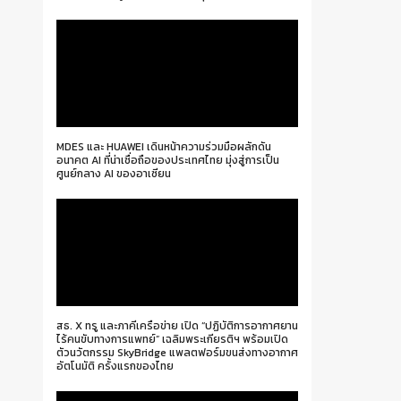
MDES และ HUAWEI เดินหน้าความร่วมมือผลักดัน
อนาคต AI ที่น่าเชื่อถือของประเทศไทย มุ่งสู่การเป็น
ศูนย์กลาง AI ของอาเซียน
สธ. X ทรู และภาคีเครือข่าย เปิด “ปฏิบัติการอากาศยาน
ไร้คนขับทางการแพทย์” เฉลิมพระเกียรติฯ พร้อมเปิด
ตัวนวัตกรรม SkyBridge แพลตฟอร์มขนส่งทางอากาศ
อัตโนมัติ ครั้งแรกของไทย