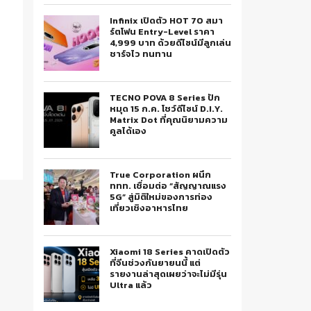
Infinix เปิดตัว HOT 70 สมา
ร์ตโฟน Entry-Level ราคา
4,999 บาท ด้วยดีไซน์มีลูกเล่น
ชาร์จไว ทนทาน
TECNO POVA 8 Series ปัก
หมุด 15 ก.ค. โชว์ดีไซน์ D.I.Y.
Matrix Dot ที่คุณนิยามความ
คูลได้เอง
True Corporation ผนึก
ททท. เชื่อมต่อ “สัญญาณแรง
5G” สู่มิติใหม่ของการท่อง
เที่ยวเชิงอาหารไทย
Xiaomi 18 Series คาดเปิดตัว
ที่จีนช่วงกันยายนนี้ แต่
รายงานล่าสุดเผยว่าจะไม่มีรุ่น
Ultra แล้ว