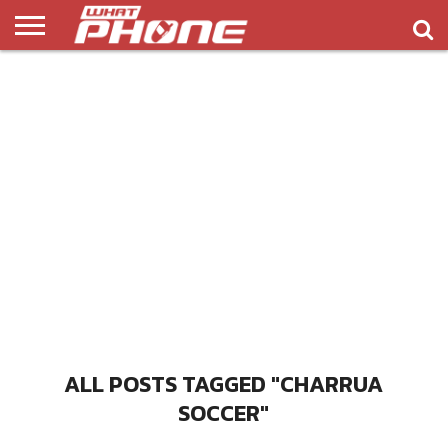
ข่าว
รีวิว
ทิป
แอพ
เกมส์
บทความ
COMPARISON
ติดต่อ
API
&
พลิ
เรา
NEW
ทริค
เคชั่น
ALL POSTS TAGGED "CHARRUA
SOCCER"