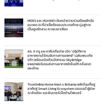
MDES และ HUAWEI เดินหน้าความร่วมมือผลักดัน
อนาคต AI ที่น่าเชื่อถือของประเทศไทย มุ่งสู่การ
เป็นศูนย์กลาง AI ของอาเซียน
สธ. X ทรู และภาคีเครือข่าย เปิด “ปฏิบัติการ
อากาศยานไร้คนขับทางการแพทย์” เฉลิมพระเกีย
รติฯ พร้อมเปิดตัวนวัตกรรม SkyBridge
แพลตฟอร์มขนส่งทางอากาศอัตโนมัติ ครั้งแรก
ของไทย
TrueOnline Home Next x Britania พลิกโฉมที่อยู่
อาศัยสู่ Smart Living Ecosystem มอบเอมี่ ผู้ช่วย
AI อัจฉริยะ และอินเทอร์เน็ตบ้านไฟเบอร์