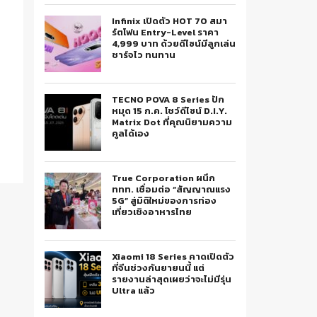
Infinix เปิดตัว HOT 70 สมา
ร์ตโฟน Entry-Level ราคา
4,999 บาท ด้วยดีไซน์มีลูกเล่น
ชาร์จไว ทนทาน
TECNO POVA 8 Series ปัก
หมุด 15 ก.ค. โชว์ดีไซน์ D.I.Y.
Matrix Dot ที่คุณนิยามความ
คูลได้เอง
True Corporation ผนึก
ททท. เชื่อมต่อ “สัญญาณแรง
5G” สู่มิติใหม่ของการท่อง
เที่ยวเชิงอาหารไทย
Xiaomi 18 Series คาดเปิดตัว
ที่จีนช่วงกันยายนนี้ แต่
รายงานล่าสุดเผยว่าจะไม่มีรุ่น
Ultra แล้ว