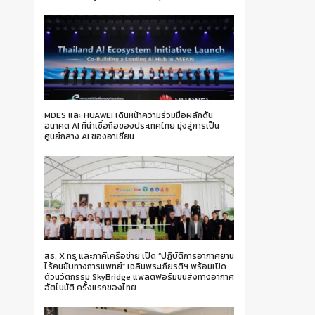
MDES และ HUAWEI เดินหน้าความร่วมมือผลักดัน
อนาคต AI ที่น่าเชื่อถือของประเทศไทย มุ่งสู่การเป็น
ศูนย์กลาง AI ของอาเซียน
สธ. X ทรู และภาคีเครือข่าย เปิด “ปฏิบัติการอากาศยาน
ไร้คนขับทางการแพทย์” เฉลิมพระเกียรติฯ พร้อมเปิด
ตัวนวัตกรรม SkyBridge แพลตฟอร์มขนส่งทางอากาศ
อัตโนมัติ ครั้งแรกของไทย