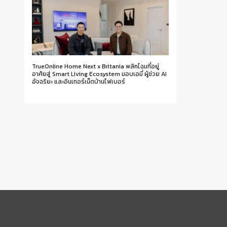
TrueOnline Home Next x Britania พลิกโฉมที่อยู่
อาศัยสู่ Smart Living Ecosystem มอบเอมี่ ผู้ช่วย AI
อัจฉริยะ และอินเทอร์เน็ตบ้านไฟเบอร์