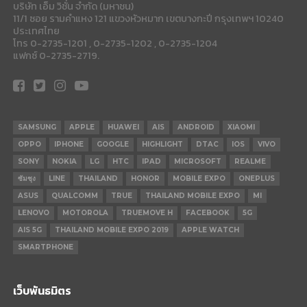
บริษัท เอ็ม วิชั่น จำกัด (มหาชน)
11/1 ซอย รามคำแหง 121 แขวงหัวหมาก เขตบางกะปี กรุงเทพฯ 10240
ประเทศไทย
โทร 0-2735-1201 , 0-2735-1202 , 0-2735-1204
แฟกซ์ 0-2735-2719.
SAMSUNG
APPLE
HUAWEI
AIS
ANDROID
XIAOMI
OPPO
IPHONE
GOOGLE
HIGHLIGHT
DTAC
IOS
VIVO
SONY
NOKIA
LG
HTC
IPAD
MICROSOFT
REALME
ซัมซุง
LINE
THAILAND
HONOR
MOBILE EXPO
ONEPLUS
ASUS
QUALCOMM
TRUE
THAILAND MOBILE EXPO
MI
LENOVO
MOTOROLA
TRUEMOVE H
FACEBOOK
5G
AIS 5G
THAILAND MOBILE EXPO 2019
APPLE WATCH
SMARTPHONE
เว็บพันธมิตร