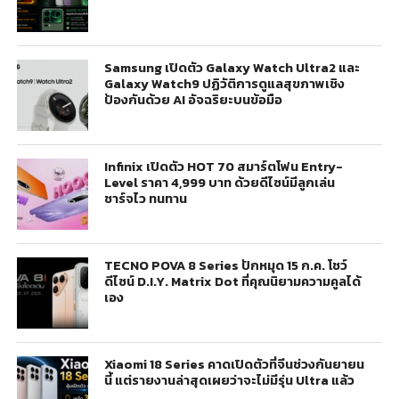
Samsung เปิดตัว Galaxy Watch Ultra2 และ
Galaxy Watch9 ปฏิวัติการดูแลสุขภาพเชิง
ป้องกันด้วย AI อัจฉริยะบนข้อมือ
Infinix เปิดตัว HOT 70 สมาร์ตโฟน Entry-
Level ราคา 4,999 บาท ด้วยดีไซน์มีลูกเล่น
ชาร์จไว ทนทาน
TECNO POVA 8 Series ปักหมุด 15 ก.ค. โชว์
ดีไซน์ D.I.Y. Matrix Dot ที่คุณนิยามความคูลได้
เอง
Xiaomi 18 Series คาดเปิดตัวที่จีนช่วงกันยายน
นี้ แต่รายงานล่าสุดเผยว่าจะไม่มีรุ่น Ultra แล้ว