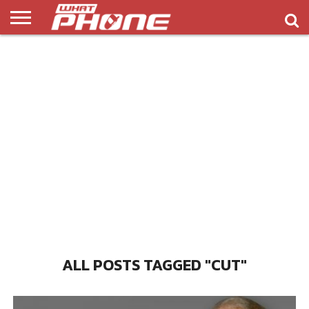
ข่าว
รีวิว
ทิป
แอพ
เกมส์
บทความ
COMPARISON
ติดต่อ
API
&
พลิ
เรา
NEW
ทริค
เคชั่น
ALL POSTS TAGGED "CUT"