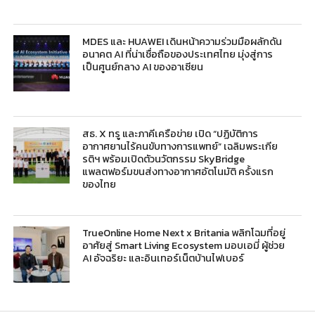
MDES และ HUAWEI เดินหน้าความร่วมมือผลักดัน
อนาคต AI ที่น่าเชื่อถือของประเทศไทย มุ่งสู่การ
เป็นศูนย์กลาง AI ของอาเซียน
สธ. X ทรู และภาคีเครือข่าย เปิด “ปฏิบัติการ
อากาศยานไร้คนขับทางการแพทย์” เฉลิมพระเกีย
รติฯ พร้อมเปิดตัวนวัตกรรม SkyBridge
แพลตฟอร์มขนส่งทางอากาศอัตโนมัติ ครั้งแรก
ของไทย
TrueOnline Home Next x Britania พลิกโฉมที่อยู่
อาศัยสู่ Smart Living Ecosystem มอบเอมี่ ผู้ช่วย
AI อัจฉริยะ และอินเทอร์เน็ตบ้านไฟเบอร์