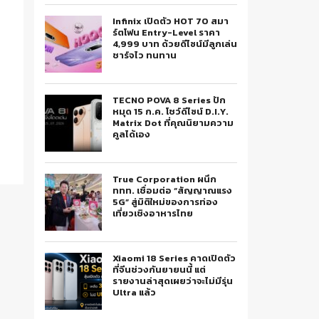
Infinix เปิดตัว HOT 70 สมา
ร์ตโฟน Entry-Level ราคา
4,999 บาท ด้วยดีไซน์มีลูกเล่น
ชาร์จไว ทนทาน
TECNO POVA 8 Series ปัก
หมุด 15 ก.ค. โชว์ดีไซน์ D.I.Y.
Matrix Dot ที่คุณนิยามความ
คูลได้เอง
True Corporation ผนึก
ททท. เชื่อมต่อ “สัญญาณแรง
5G” สู่มิติใหม่ของการท่อง
เที่ยวเชิงอาหารไทย
Xiaomi 18 Series คาดเปิดตัว
ที่จีนช่วงกันยายนนี้ แต่
รายงานล่าสุดเผยว่าจะไม่มีรุ่น
Ultra แล้ว