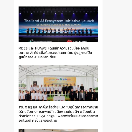
MDES และ HUAWEI เดินหน้าความร่วมมือผลักดัน
อนาคต AI ที่น่าเชื่อถือของประเทศไทย มุ่งสู่การเป็น
ศูนย์กลาง AI ของอาเซียน
สธ. X ทรู และภาคีเครือข่าย เปิด “ปฏิบัติการอากาศยาน
ไร้คนขับทางการแพทย์” เฉลิมพระเกียรติฯ พร้อมเปิด
ตัวนวัตกรรม SkyBridge แพลตฟอร์มขนส่งทางอากาศ
อัตโนมัติ ครั้งแรกของไทย