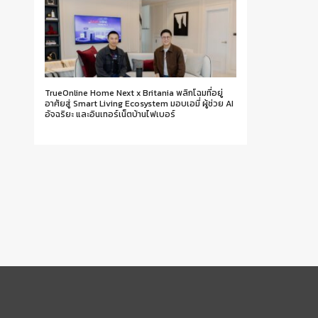
TrueOnline Home Next x Britania พลิกโฉมที่อยู่
อาศัยสู่ Smart Living Ecosystem มอบเอมี่ ผู้ช่วย AI
อัจฉริยะ และอินเทอร์เน็ตบ้านไฟเบอร์