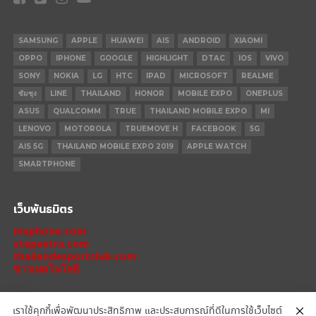
SAMSUNG
APPLE
HUAWEI
AIS
ANDROID
XIAOMI
OPPO
IPHONE
GOOGLE
HIGHLIGHT
DTAC
IOS
VIVO
SONY
NOKIA
LG
HTC
IPAD
MICROSOFT
REALME
ซัมซุง
LINE
THAILAND
HONOR
MOBILE EXPO
ONEPLUS
ASUS
QUALCOMM
TRUE
THAILAND MOBILE EXPO
MI
LENOVO
MOTOROLA
TRUEMOVE H
FACEBOOK
5G
AIS 5G
THAILAND MOBILE EXPO 2019
APPLE WATCH
SMARTPHONE
เว็บพันธมิตร
mxphone.com
stepextra.com
thailandesportclub.com
ข่าวเทคโนโลยี
เราใช้คุกกี้เพื่อพัฒนาประสิทธิภาพ และประสบการณ์ที่ดีในการใช้เว็บไซต์