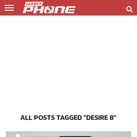
ข่าว
รีวิว
ทิป
แอพ
เกมส์
บทความ
COMPARISON
ติดต่อ
API
&
พลิ
เรา
NEW
ทริค
เคชั่น
ALL POSTS TAGGED "DESIRE 8"
1