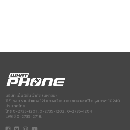
บริษัท เอ็ม วิชั่น จำกัด (มหาชน)
11/1 ซอย รามคำแหง 121 แขวงหัวหมาก เขตบางกะปี กรุงเทพฯ 10240
ประเทศไทย
โทร 0-2735-1201 , 0-2735-1202 , 0-2735-1204
แฟกซ์ 0-2735-2719.