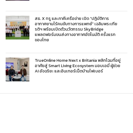
สธ. X ทรู และภาคีเครือข่าย เปิด “ปฏิบัติการ
อากาศยานไร้คนขับทางการแพทย์” เฉลิมพระเกีย
รติฯ พร้อมเปิดตัวนวัตกรรม SkyBridge
แพลตฟอร์มขนส่งทางอากาศอัตโนมัติ ครั้งแรก
ของไทย
TrueOnline Home Next x Britania พลิกโฉมที่อยู่
อาศัยสู่ Smart Living Ecosystem มอบเอมี่ ผู้ช่วย
AI อัจฉริยะ และอินเทอร์เน็ตบ้านไฟเบอร์