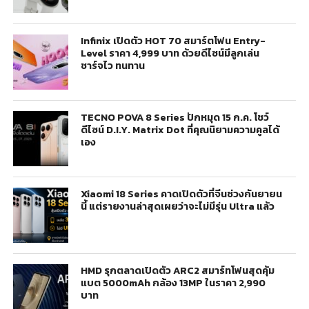
Infinix เปิดตัว HOT 70 สมาร์ตโฟน Entry-
Level ราคา 4,999 บาท ด้วยดีไซน์มีลูกเล่น
ชาร์จไว ทนทาน
TECNO POVA 8 Series ปักหมุด 15 ก.ค. โชว์
ดีไซน์ D.I.Y. Matrix Dot ที่คุณนิยามความคูลได้
เอง
Xiaomi 18 Series คาดเปิดตัวที่จีนช่วงกันยายน
นี้ แต่รายงานล่าสุดเผยว่าจะไม่มีรุ่น Ultra แล้ว
HMD รุกตลาดเปิดตัว ARC2 สมาร์ทโฟนสุดคุ้ม
แบต 5000mAh กล้อง 13MP ในราคา 2,990
บาท