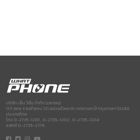
บริษัท เอ็ม วิชั่น จำกัด (มหาชน)
11/1 ซอย รามคำแหง 121 แขวงหัวหมาก เขตบางกะปี กรุงเทพฯ 10240
ประเทศไทย
โทร 0-2735-1201 , 0-2735-1202 , 0-2735-1204
แฟกซ์ 0-2735-2719.