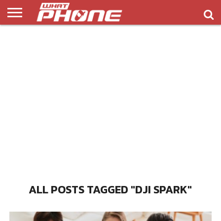
ข่าว
รีวิว
ทิป
แอพ
เกมส์
บทความ
COMPARISON
ติดต่อ
API
&
พลิ
เรา
NEW
ทริค
เคชั่น
ALL POSTS TAGGED "DJI SPARK"