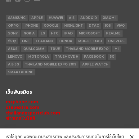
SAMSUNG
APPLE
HUAWEI
AIS
ANDROID
XIAOMI
OPPO
IPHONE
GOOGLE
HIGHLIGHT
DTAC
IOS
VIVO
SONY
NOKIA
LG
HTC
IPAD
MICROSOFT
REALME
ซัมซุง
LINE
THAILAND
HONOR
MOBILE EXPO
ONEPLUS
ASUS
QUALCOMM
TRUE
THAILAND MOBILE EXPO
MI
LENOVO
MOTOROLA
TRUEMOVE H
FACEBOOK
5G
AIS 5G
THAILAND MOBILE EXPO 2019
APPLE WATCH
SMARTPHONE
เว็บพันธมิตร
mxphone.com
stepextra.com
thailandesportclub.com
ข่าวเทคโนโลยี
เราใช้คุกกี้เพื่อพัฒนาประสิทธิภาพ และประสบการณ์ที่ดีในการใช้เว็บไซต์