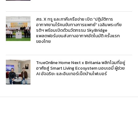
สธ. X ทรู และภาคีเครือข่าย เปิด “ปฏิบัติการ
อากาศยานไร้คนขับทางการแพทย์” เฉลิมพระเกีย
รติฯ พร้อมเปิดตัวนวัตกรรม SkyBridge
แพลตฟอร์มขนส่งทางอากาศอัตโนมัติ ครั้งแรก
ของไทย
TrueOnline Home Next x Britania พลิกโฉมที่อยู่
อาศัยสู่ Smart Living Ecosystem มอบเอมี่ ผู้ช่วย
AI อัจฉริยะ และอินเทอร์เน็ตบ้านไฟเบอร์