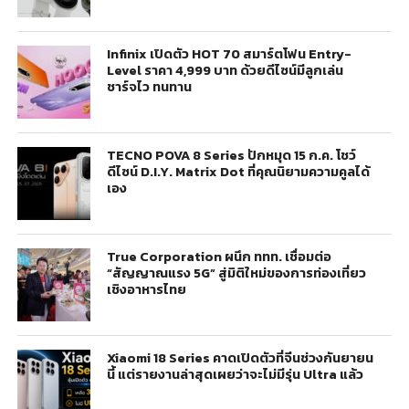
Infinix เปิดตัว HOT 70 สมาร์ตโฟน Entry-
Level ราคา 4,999 บาท ด้วยดีไซน์มีลูกเล่น
ชาร์จไว ทนทาน
TECNO POVA 8 Series ปักหมุด 15 ก.ค. โชว์
ดีไซน์ D.I.Y. Matrix Dot ที่คุณนิยามความคูลได้
เอง
True Corporation ผนึก ททท. เชื่อมต่อ
“สัญญาณแรง 5G” สู่มิติใหม่ของการท่องเที่ยว
เชิงอาหารไทย
Xiaomi 18 Series คาดเปิดตัวที่จีนช่วงกันยายน
นี้ แต่รายงานล่าสุดเผยว่าจะไม่มีรุ่น Ultra แล้ว