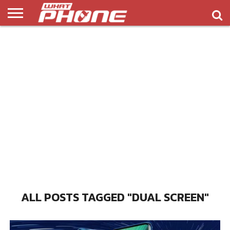
ข่าว
รีวิว
ทิป
แอพ
เกมส์
บทความ
COMPARISON
ติดต่อ
API
&
พลิ
เรา
NEW
ทริค
เคชั่น
ALL POSTS TAGGED "DUAL SCREEN"