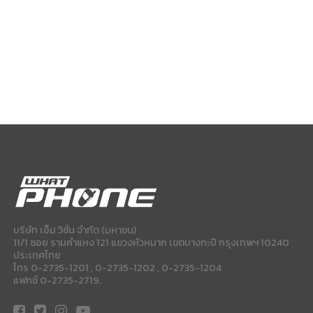
บริษัท เอ็ม วิชั่น จำกัด (มหาชน)
11/1 ซอย รามคำแหง 121 แขวงหัวหมาก เขตบางกะปี กรุงเทพฯ 10240
ประเทศไทย
โทร 0-2735-1201 , 0-2735-1202 , 0-2735-1204
แฟกซ์ 0-2735-2719.