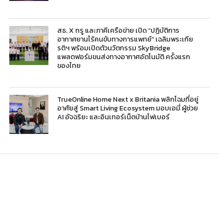
สธ. X ทรู และภาคีเครือข่าย เปิด “ปฏิบัติการ
อากาศยานไร้คนขับทางการแพทย์” เฉลิมพระเกีย
รติฯ พร้อมเปิดตัวนวัตกรรม SkyBridge
แพลตฟอร์มขนส่งทางอากาศอัตโนมัติ ครั้งแรก
ของไทย
TrueOnline Home Next x Britania พลิกโฉมที่อยู่
อาศัยสู่ Smart Living Ecosystem มอบเอมี่ ผู้ช่วย
AI อัจฉริยะ และอินเทอร์เน็ตบ้านไฟเบอร์