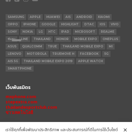
SAMSUNG
APPLE
HUAWEI
AIS
ANDROID
XIAOMI
OPPO
IPHONE
GOOGLE
HIGHLIGHT
DTAC
IOS
VIVO
SONY
NOKIA
LG
HTC
IPAD
MICROSOFT
REALME
ซัมซุง
LINE
THAILAND
HONOR
MOBILE EXPO
ONEPLUS
ASUS
QUALCOMM
TRUE
THAILAND MOBILE EXPO
MI
LENOVO
MOTOROLA
TRUEMOVE H
FACEBOOK
5G
AIS 5G
THAILAND MOBILE EXPO 2019
APPLE WATCH
SMARTPHONE
เว็บพันธมิตร
mxphone.com
stepextra.com
thailandesportclub.com
ข่าวเทคโนโลยี
เราใช้คุกกี้เพื่อพัฒนาประสิทธิภาพ และประสบการณ์ที่ดีในการใช้เว็บไซต์