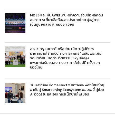
MDES และ HUAWEI เดินหน้าความร่วมมือผลักดัน
อนาคต AI ที่น่าเชื่อถือของประเทศไทย มุ่งสู่การ
เป็นศูนย์กลาง AI ของอาเซียน
สธ. X ทรู และภาคีเครือข่าย เปิด “ปฏิบัติการ
อากาศยานไร้คนขับทางการแพทย์” เฉลิมพระเกีย
รติฯ พร้อมเปิดตัวนวัตกรรม SkyBridge
แพลตฟอร์มขนส่งทางอากาศอัตโนมัติ ครั้งแรก
ของไทย
TrueOnline Home Next x Britania พลิกโฉมที่อยู่
อาศัยสู่ Smart Living Ecosystem มอบเอมี่ ผู้ช่วย
AI อัจฉริยะ และอินเทอร์เน็ตบ้านไฟเบอร์