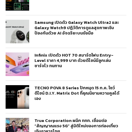
Samsung เปิดตัว Galaxy Watch Ultra2 และ
Galaxy Watch9 ปฏิวัติการดูแลสุขภาพเชิง
ป้องกันด้วย AI อัจฉริยะบนข้อมือ
Infinix เปิดตัว HOT 70 สมาร์ตโฟน Entry-
Level ราคา 4,999 บาท ด้วยดีไซน์มีลูกเล่น
ชาร์จไว ทนทาน
TECNO POVA 8 Series ปักหมุด 15 ก.ค. โชว์
ดีไซน์ D.I.Y. Matrix Dot ที่คุณนิยามความคูลได้
เอง
True Corporation ผนึก ททท. เชื่อมต่อ
“สัญญาณแรง 5G” สู่มิติใหม่ของการท่องเที่ยว
เชิงอาหารไทย