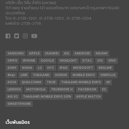
บริษัท เอ็ม วิชั่น จำกัด (มหาชน)
11/1 ซอย รามคำแหง 121 แขวงหัวหมาก เขตบางกะปี กรุงเทพฯ 10240
ประเทศไทย
โทร 0-2735-1201 , 0-2735-1202 , 0-2735-1204
แฟกซ์ 0-2735-2719.
SAMSUNG
APPLE
HUAWEI
AIS
ANDROID
XIAOMI
OPPO
IPHONE
GOOGLE
HIGHLIGHT
DTAC
IOS
VIVO
SONY
NOKIA
LG
HTC
IPAD
MICROSOFT
REALME
ซัมซุง
LINE
THAILAND
HONOR
MOBILE EXPO
ONEPLUS
ASUS
QUALCOMM
TRUE
THAILAND MOBILE EXPO
MI
LENOVO
MOTOROLA
TRUEMOVE H
FACEBOOK
5G
AIS 5G
THAILAND MOBILE EXPO 2019
APPLE WATCH
SMARTPHONE
เว็บพันธมิตร