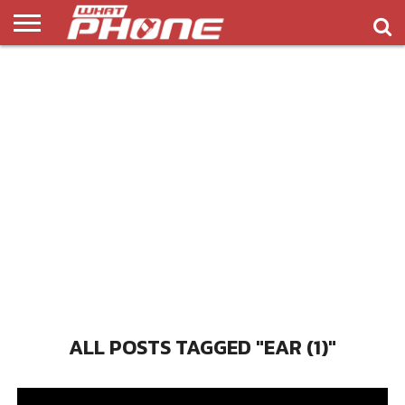
ข่าว
รีวิว
ทิป
แอพ
เกมส์
บทความ
COMPARISON
ติดต่อ
API
&
พลิ
เรา
NEW
ทริค
เคชั่น
ALL POSTS TAGGED "EAR (1)"