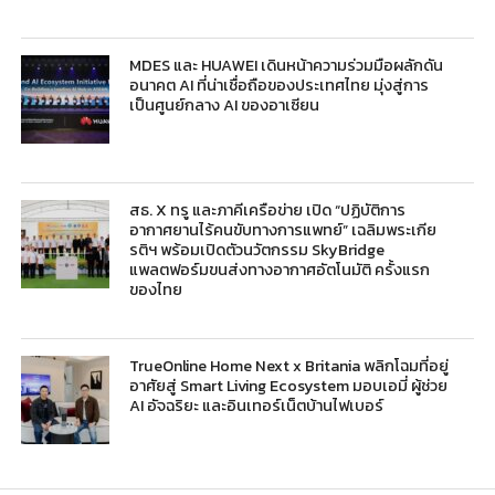
MDES และ HUAWEI เดินหน้าความร่วมมือผลักดัน
อนาคต AI ที่น่าเชื่อถือของประเทศไทย มุ่งสู่การ
เป็นศูนย์กลาง AI ของอาเซียน
สธ. X ทรู และภาคีเครือข่าย เปิด “ปฏิบัติการ
อากาศยานไร้คนขับทางการแพทย์” เฉลิมพระเกีย
รติฯ พร้อมเปิดตัวนวัตกรรม SkyBridge
แพลตฟอร์มขนส่งทางอากาศอัตโนมัติ ครั้งแรก
ของไทย
TrueOnline Home Next x Britania พลิกโฉมที่อยู่
อาศัยสู่ Smart Living Ecosystem มอบเอมี่ ผู้ช่วย
AI อัจฉริยะ และอินเทอร์เน็ตบ้านไฟเบอร์