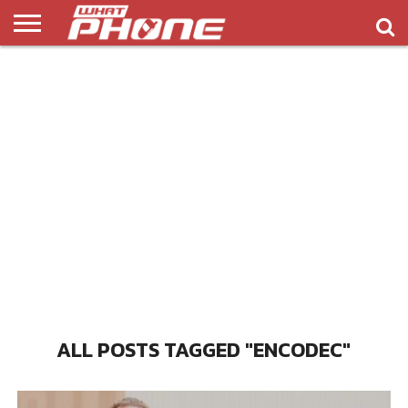
ข่าว
รีวิว
ทิป
แอพ
เกมส์
บทความ
COMPARISON
ติดต่อ
API
&
พลิ
เรา
NEW
ทริค
เคชั่น
ALL POSTS TAGGED "ENCODEC"