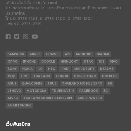
บริษัท เอ็ม วิชั่น จำกัด (มหาชน)
11/1 ซอย รามคำแหง 121 แขวงหัวหมาก เขตบางกะปี กรุงเทพฯ 10240
ประเทศไทย
โทร 0-2735-1201 , 0-2735-1202 , 0-2735-1204
แฟกซ์ 0-2735-2719.
SAMSUNG
APPLE
HUAWEI
AIS
ANDROID
XIAOMI
OPPO
IPHONE
GOOGLE
HIGHLIGHT
DTAC
IOS
VIVO
SONY
NOKIA
LG
HTC
IPAD
MICROSOFT
REALME
ซัมซุง
LINE
THAILAND
HONOR
MOBILE EXPO
ONEPLUS
ASUS
QUALCOMM
TRUE
THAILAND MOBILE EXPO
MI
LENOVO
MOTOROLA
TRUEMOVE H
FACEBOOK
5G
AIS 5G
THAILAND MOBILE EXPO 2019
APPLE WATCH
SMARTPHONE
เว็บพันธมิตร