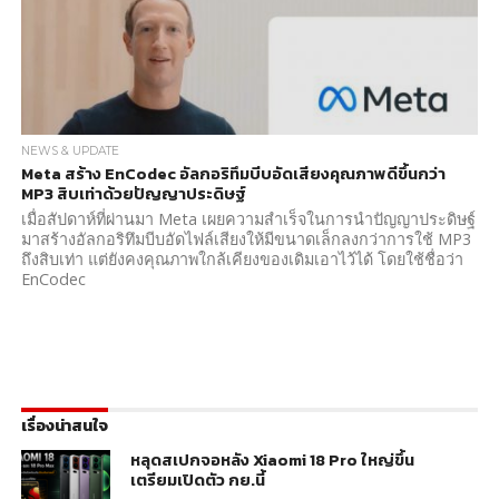
NEWS & UPDATE
Meta สร้าง EnCodec อัลกอริทึมบีบอัดเสียงคุณภาพดีขึ้นกว่า
MP3 สิบเท่าด้วยปัญญาประดิษฐ์
เมื่อสัปดาห์ที่ผ่านมา Meta เผยความสำเร็จในการนำปัญญาประดิษฐ์
มาสร้างอัลกอริทึมบีบอัดไฟล์เสียงให้มีขนาดเล็กลงกว่าการใช้ MP3
ถึงสิบเท่า แต่ยังคงคุณภาพใกล้เคียงของเดิมเอาไว้ได้ โดยใช้ชื่อว่า
EnCodec
เรื่องน่าสนใจ
หลุดสเปกจอหลัง Xiaomi 18 Pro ใหญ่ขึ้น
เตรียมเปิดตัว กย.นี้