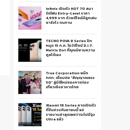
Infinix เปิดตัว HOT 70 สมา
ร์ตโฟน Entry-Level ราคา
4,999 บาท ด้วยดีไซน์มีลูกเล่น
ชาร์จไว ทนทาน
TECNO POVA 8 Series ปัก
หมุด 15 ก.ค. โชว์ดีไซน์ D.I.Y.
Matrix Dot ที่คุณนิยามความ
คูลได้เอง
True Corporation ผนึก
ททท. เชื่อมต่อ “สัญญาณแรง
5G” สู่มิติใหม่ของการท่อง
เที่ยวเชิงอาหารไทย
Xiaomi 18 Series คาดเปิดตัว
ที่จีนช่วงกันยายนนี้ แต่
รายงานล่าสุดเผยว่าจะไม่มีรุ่น
Ultra แล้ว