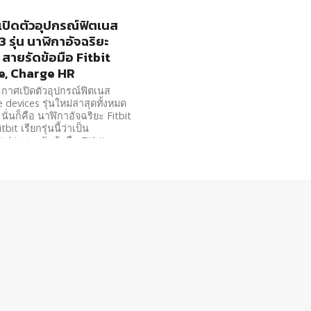
 เปิดตัวอุปกรณ์ฟิตเนส
่ 3 รุ่น นาฬิกาอัจฉริยะ
 สายรัดข้อมือ Fitbit
e, Charge HR
ะกาศเปิดตัวอุปกรณ์ฟิตเนส
 devices รุ่นใหม่ล่าสุดทั้งหมด
นั่นก็คือ นาฬิกาอัจฉริยะ Fitbit
bit เรียกรุ่นนี้ว่าเป็น
ch), สายรัดข้อมือ Fitbit
ละสายรัดข้อมืออีกรุ่น Fitbit
HR