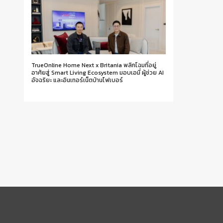
TrueOnline Home Next x Britania พลิกโฉมที่อยู่
อาศัยสู่ Smart Living Ecosystem มอบเอมี่ ผู้ช่วย AI
อัจฉริยะ และอินเทอร์เน็ตบ้านไฟเบอร์