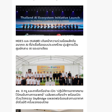
MDES และ HUAWEI เดินหน้าความร่วมมือผลักดัน
อนาคต AI ที่น่าเชื่อถือของประเทศไทย มุ่งสู่การเป็น
ศูนย์กลาง AI ของอาเซียน
สธ. X ทรู และภาคีเครือข่าย เปิด “ปฏิบัติการอากาศยาน
ไร้คนขับทางการแพทย์” เฉลิมพระเกียรติฯ พร้อมเปิด
ตัวนวัตกรรม SkyBridge แพลตฟอร์มขนส่งทางอากาศ
อัตโนมัติ ครั้งแรกของไทย