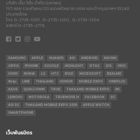
บริษัท เอ็ม วิชั่น จำกัด (มหาชน)
11/1 ซอย รามคำแหง 121 แขวงหัวหมาก เขตบางกะปี กรุงเทพฯ 10240
ประเทศไทย
โทร 0-2735-1201 , 0-2735-1202 , 0-2735-1204
แฟกซ์ 0-2735-2719.
SAMSUNG
APPLE
HUAWEI
AIS
ANDROID
XIAOMI
OPPO
IPHONE
GOOGLE
HIGHLIGHT
DTAC
IOS
VIVO
SONY
NOKIA
LG
HTC
IPAD
MICROSOFT
REALME
ซัมซุง
LINE
THAILAND
HONOR
MOBILE EXPO
ONEPLUS
ASUS
QUALCOMM
TRUE
THAILAND MOBILE EXPO
MI
LENOVO
MOTOROLA
TRUEMOVE H
FACEBOOK
5G
AIS 5G
THAILAND MOBILE EXPO 2019
APPLE WATCH
SMARTPHONE
เว็บพันธมิตร