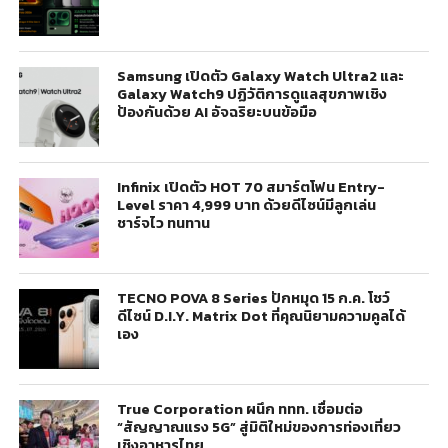
Samsung เปิดตัว Galaxy Watch Ultra2 และ
Galaxy Watch9 ปฏิวัติการดูแลสุขภาพเชิง
ป้องกันด้วย AI อัจฉริยะบนข้อมือ
Infinix เปิดตัว HOT 70 สมาร์ตโฟน Entry-
Level ราคา 4,999 บาท ด้วยดีไซน์มีลูกเล่น
ชาร์จไว ทนทาน
TECNO POVA 8 Series ปักหมุด 15 ก.ค. โชว์
ดีไซน์ D.I.Y. Matrix Dot ที่คุณนิยามความคูลได้
เอง
True Corporation ผนึก ททท. เชื่อมต่อ
“สัญญาณแรง 5G” สู่มิติใหม่ของการท่องเที่ยว
เชิงอาหารไทย