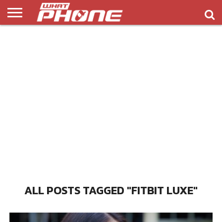
ข่าว
รีวิว
ทิป
แอพ
เกมส์
บทความ
COMPARISON
ติดต่อ
API
&
พลิ
เรา
NEW
ทริค
เคชั่น
ALL POSTS TAGGED "FITBIT LUXE"