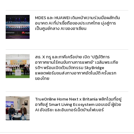
MDES และ HUAWEI เดินหน้าความร่วมมือผลักดัน
อนาคต AI ที่น่าเชื่อถือของประเทศไทย มุ่งสู่การ
เป็นศูนย์กลาง AI ของอาเซียน
สธ. X ทรู และภาคีเครือข่าย เปิด “ปฏิบัติการ
อากาศยานไร้คนขับทางการแพทย์” เฉลิมพระเกีย
รติฯ พร้อมเปิดตัวนวัตกรรม SkyBridge
แพลตฟอร์มขนส่งทางอากาศอัตโนมัติ ครั้งแรก
ของไทย
TrueOnline Home Next x Britania พลิกโฉมที่อยู่
อาศัยสู่ Smart Living Ecosystem มอบเอมี่ ผู้ช่วย
AI อัจฉริยะ และอินเทอร์เน็ตบ้านไฟเบอร์