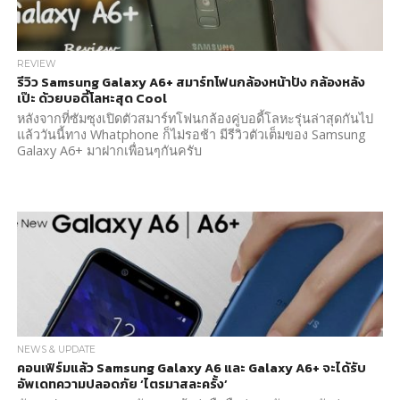
REVIEW
รีวิว Samsung Galaxy A6+ สมาร์ทโฟนกล้องหน้าปัง กล้องหลัง
เป๊ะ ด้วยบอดี้โลหะสุด Cool
หลังจากที่ซัมซุงเปิดตัวสมาร์ทโฟนกล้องคู่บอดี้โลหะรุ่นล่าสุดกันไป
แล้ววันนี้ทาง Whatphone ก็ไม่รอช้า มีรีวิวตัวเต็มของ Samsung
Galaxy A6+ มาฝากเพื่อนๆกันครับ
NEWS & UPDATE
คอนเฟิร์มแล้ว Samsung Galaxy A6 และ Galaxy A6+ จะได้รับ
อัพเดทความปลอดภัย ‘ไตรมาสละครั้ง’