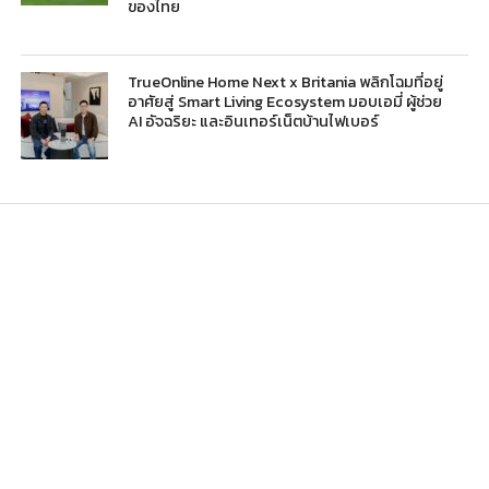
ของไทย
TrueOnline Home Next x Britania พลิกโฉมที่อยู่
อาศัยสู่ Smart Living Ecosystem มอบเอมี่ ผู้ช่วย
AI อัจฉริยะ และอินเทอร์เน็ตบ้านไฟเบอร์