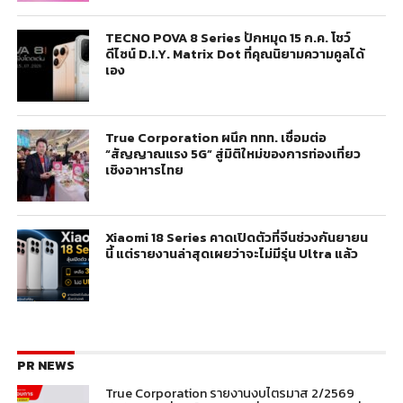
TECNO POVA 8 Series ปักหมุด 15 ก.ค. โชว์
ดีไซน์ D.I.Y. Matrix Dot ที่คุณนิยามความคูลได้
เอง
True Corporation ผนึก ททท. เชื่อมต่อ
“สัญญาณแรง 5G” สู่มิติใหม่ของการท่องเที่ยว
เชิงอาหารไทย
Xiaomi 18 Series คาดเปิดตัวที่จีนช่วงกันยายน
นี้ แต่รายงานล่าสุดเผยว่าจะไม่มีรุ่น Ultra แล้ว
PR NEWS
True Corporation รายงานงบไตรมาส 2/2569