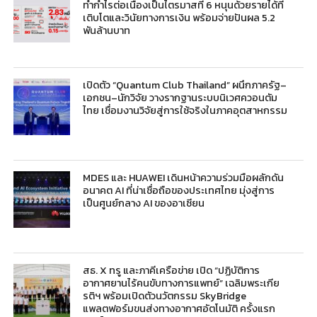
ทำกำไรต่อเนื่องเป็นไตรมาสที่ 6 หนุนด้วยรายได้ที่
เติบโตและวินัยทางการเงิน พร้อมจ่ายปันผล 5.2
พันล้านบาท
เปิดตัว “Quantum Club Thailand” ผนึกภาครัฐ–
เอกชน–นักวิจัย วางรากฐานระบบนิเวศควอนตัม
ไทย เชื่อมงานวิจัยสู่การใช้จริงในภาคอุตสาหกรรม
MDES และ HUAWEI เดินหน้าความร่วมมือผลักดัน
อนาคต AI ที่น่าเชื่อถือของประเทศไทย มุ่งสู่การ
เป็นศูนย์กลาง AI ของอาเซียน
สธ. X ทรู และภาคีเครือข่าย เปิด “ปฏิบัติการ
อากาศยานไร้คนขับทางการแพทย์” เฉลิมพระเกีย
รติฯ พร้อมเปิดตัวนวัตกรรม SkyBridge
แพลตฟอร์มขนส่งทางอากาศอัตโนมัติ ครั้งแรก