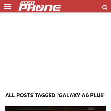
ข่าว
รีวิว
ทิป
แอพ
เกมส์
บทความ
COMPARISON
ติดต่อ
API
&
พลิ
เรา
NEW
ทริค
เคชั่น
ALL POSTS TAGGED "GALAXY A6 PLUS"