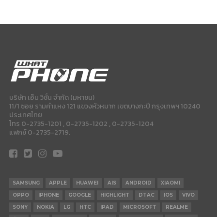
บริษัท เอ็ม วิชั่น จำกัด (มหาชน)
11/1 ซอย รามคำแหง 121 แขวงหัวหมาก เขตบางกะปี กรุงเทพฯ 10240
ประเทศไทย
โทร 0-2735-1201 , 0-2735-1202 , 0-2735-1204
แฟกซ์ 0-2735-2719.
SAMSUNG
APPLE
HUAWEI
AIS
ANDROID
XIAOMI
OPPO
IPHONE
GOOGLE
HIGHLIGHT
DTAC
IOS
VIVO
SONY
NOKIA
LG
HTC
IPAD
MICROSOFT
REALME