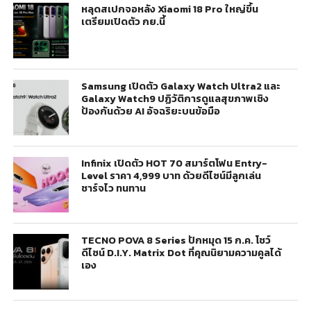
หลุดสเปกจอหลัง Xiaomi 18 Pro ใหญ่ขึ้น
เตรียมเปิดตัว กย.นี้
Samsung เปิดตัว Galaxy Watch Ultra2 และ
Galaxy Watch9 ปฏิวัติการดูแลสุขภาพเชิง
ป้องกันด้วย AI อัจฉริยะบนข้อมือ
Infinix เปิดตัว HOT 70 สมาร์ตโฟน Entry-
Level ราคา 4,999 บาท ด้วยดีไซน์มีลูกเล่น
ชาร์จไว ทนทาน
TECNO POVA 8 Series ปักหมุด 15 ก.ค. โชว์
ดีไซน์ D.I.Y. Matrix Dot ที่คุณนิยามความคูลได้
เอง