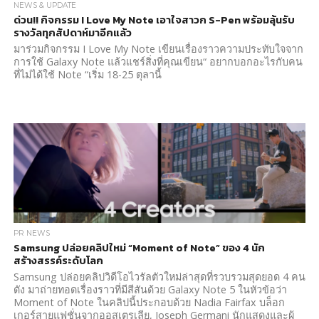
NEWS & UPDATE
ด่วน!! กิจกรรม I Love My Note เอาใจสาวก S-Pen พร้อมลุ้นรับ
รางวัลทุกสัปดาห์มาอีกแล้ว
มาร่วมกิจกรรม I Love My Note เขียนเรื่องราวความประทับใจจาก
การใช้ Galaxy Note แล้วแชร์สิ่งที่คุณเขียน“ อยากบอกอะไรกับคน
ที่ไม่ได้ใช้ Note “เริ่ม 18-25 ตุลานี้
PR NEWS
Samsung ปล่อยคลิปใหม่ “Moment of Note” ของ 4 นัก
สร้างสรรค์ระดับโลก
Samsung ปล่อยคลิปวิดีโอไวรัลตัวใหม่ล่าสุดที่รวบรวมสุดยอด 4 คน
ดัง มาถ่ายทอดเรื่องราวที่มีสีสันด้วย Galaxy Note 5 ในหัวข้อว่า
Moment of Note ในคลิปนี้ประกอบด้วย Nadia Fairfax บล็อก
เกอร์สายแฟชั่นจากออสเตรเลีย, Joseph Germani นักแสดงและผู้