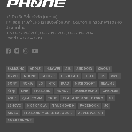
บริษัท เอ็ม วิชั่น จำกัด (มหาชน)
11/1 ซอย รามคำแหง 121 แขวงหัวหมาก เขตบางกะปี กรุงเทพฯ 10240
ประเทศไทย
โทร 0-2735-1201 , 0-2735-1202 , 0-2735-1204
แฟกซ์ 0-2735-2719.
SAMSUNG
APPLE
HUAWEI
AIS
ANDROID
XIAOMI
OPPO
IPHONE
GOOGLE
HIGHLIGHT
DTAC
IOS
VIVO
SONY
NOKIA
LG
HTC
IPAD
MICROSOFT
REALME
ซัมซุง
LINE
THAILAND
HONOR
MOBILE EXPO
ONEPLUS
ASUS
QUALCOMM
TRUE
THAILAND MOBILE EXPO
MI
LENOVO
MOTOROLA
TRUEMOVE H
FACEBOOK
5G
AIS 5G
THAILAND MOBILE EXPO 2019
APPLE WATCH
SMARTPHONE