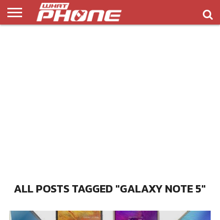
ข่าว
รีวิว
ทิป
แอพ
เกมส์
บทความ
COMPARISON
ติดต่อ
API
&
พลิ
เรา
NEW
ทริค
เคชั่น
ALL POSTS TAGGED "GALAXY NOTE 5"