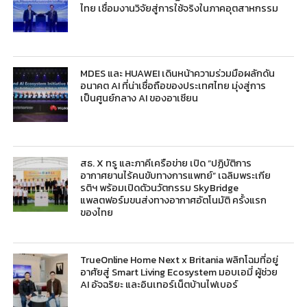
ไทย เชื่อมงานวิจัยสู่การใช้จริงในภาคอุตสาหกรรม
MDES และ HUAWEI เดินหน้าความร่วมมือผลักดัน
อนาคต AI ที่น่าเชื่อถือของประเทศไทย มุ่งสู่การ
เป็นศูนย์กลาง AI ของอาเซียน
สธ. X ทรู และภาคีเครือข่าย เปิด “ปฏิบัติการ
อากาศยานไร้คนขับทางการแพทย์” เฉลิมพระเกีย
รติฯ พร้อมเปิดตัวนวัตกรรม SkyBridge
แพลตฟอร์มขนส่งทางอากาศอัตโนมัติ ครั้งแรก
ของไทย
TrueOnline Home Next x Britania พลิกโฉมที่อยู่
อาศัยสู่ Smart Living Ecosystem มอบเอมี่ ผู้ช่วย
AI อัจฉริยะ และอินเทอร์เน็ตบ้านไฟเบอร์