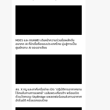
MDES และ HUAWEI เดินหน้าความร่วมมือผลักดัน
อนาคต AI ที่น่าเชื่อถือของประเทศไทย มุ่งสู่การเป็น
ศูนย์กลาง AI ของอาเซียน
สธ. X ทรู และภาคีเครือข่าย เปิด “ปฏิบัติการอากาศยาน
ไร้คนขับทางการแพทย์” เฉลิมพระเกียรติฯ พร้อมเปิด
ตัวนวัตกรรม SkyBridge แพลตฟอร์มขนส่งทางอากาศ
อัตโนมัติ ครั้งแรกของไทย