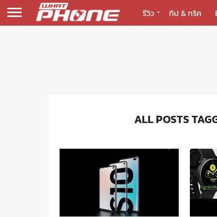
รีวิว
ทิป & ทริค
ALL POSTS TAG