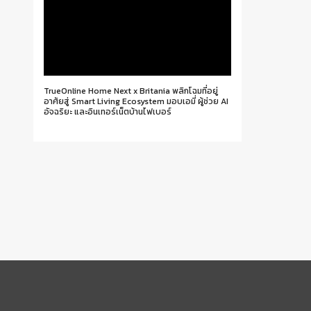
TrueOnline Home Next x Britania พลิกโฉมที่อยู่
อาศัยสู่ Smart Living Ecosystem มอบเอมี่ ผู้ช่วย AI
อัจฉริยะ และอินเทอร์เน็ตบ้านไฟเบอร์