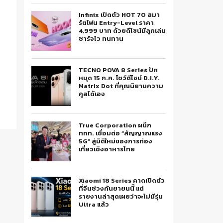
Infinix เปิดตัว HOT 70 สมา
ร์ตโฟน Entry-Level ราคา
4,999 บาท ด้วยดีไซน์มีลูกเล่น
ชาร์จไว ทนทาน
TECNO POVA 8 Series ปัก
หมุด 15 ก.ค. โชว์ดีไซน์ D.I.Y.
Matrix Dot ที่คุณนิยามความ
คูลได้เอง
True Corporation ผนึก
ททท. เชื่อมต่อ “สัญญาณแรง
5G” สู่มิติใหม่ของการท่อง
เที่ยวเชิงอาหารไทย
Xiaomi 18 Series คาดเปิดตัว
ที่จีนช่วงกันยายนนี้ แต่
รายงานล่าสุดเผยว่าจะไม่มีรุ่น
Ultra แล้ว