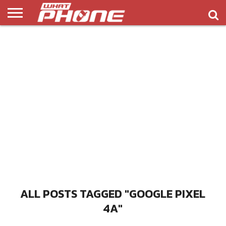
ข่าว
รีวิว
ทิป
แอพ
เกมส์
บทความ
COMPARISON
ติดต่อ
API
&
พลิ
เรา
NEW
ทริค
เคชั่น
ALL POSTS TAGGED "GOOGLE PIXEL
4A"