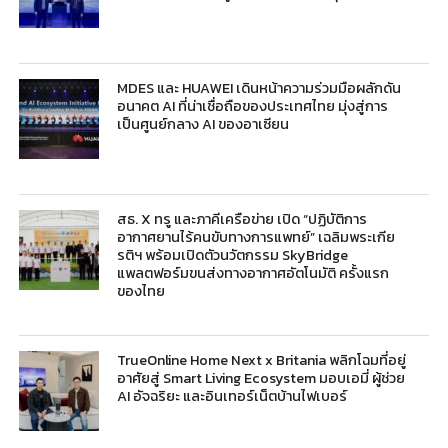
MDES และ HUAWEI เดินหน้าความร่วมมือผลักดัน
อนาคต AI ที่น่าเชื่อถือของประเทศไทย มุ่งสู่การ
เป็นศูนย์กลาง AI ของอาเซียน
สธ. X ทรู และภาคีเครือข่าย เปิด “ปฏิบัติการ
อากาศยานไร้คนขับทางการแพทย์” เฉลิมพระเกีย
รติฯ พร้อมเปิดตัวนวัตกรรม SkyBridge
แพลตฟอร์มขนส่งทางอากาศอัตโนมัติ ครั้งแรก
ของไทย
TrueOnline Home Next x Britania พลิกโฉมที่อยู่
อาศัยสู่ Smart Living Ecosystem มอบเอมี่ ผู้ช่วย
AI อัจฉริยะ และอินเทอร์เน็ตบ้านไฟเบอร์